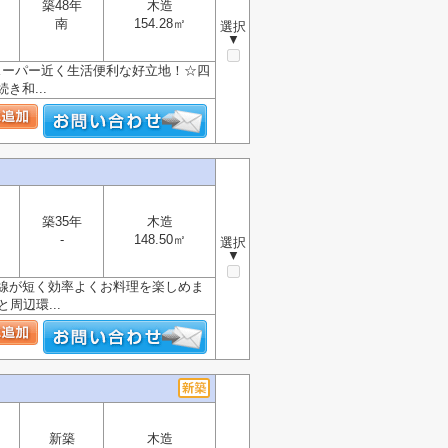
築48年
木造
南
154.28㎡
選択
▼
スーパー近く生活便利な好立地！☆四
和...
築35年
木造
-
148.50㎡
選択
▼
動線が短く効率よくお料理を楽しめま
周辺環...
新築
木造