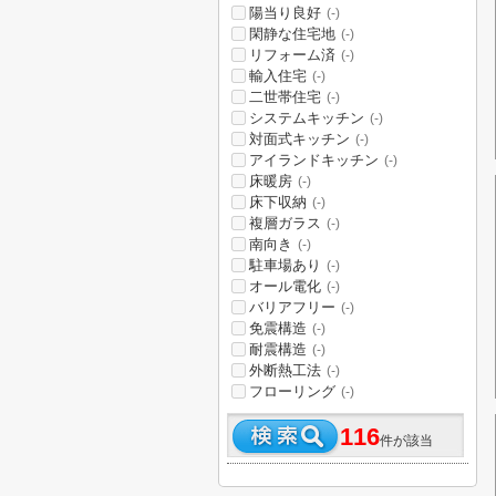
陽当り良好
(-)
閑静な住宅地
(-)
リフォーム済
(-)
輸入住宅
(-)
二世帯住宅
(-)
システムキッチン
(-)
対面式キッチン
(-)
アイランドキッチン
(-)
床暖房
(-)
床下収納
(-)
複層ガラス
(-)
南向き
(-)
駐車場あり
(-)
オール電化
(-)
バリアフリー
(-)
免震構造
(-)
耐震構造
(-)
外断熱工法
(-)
フローリング
(-)
116
件が該当