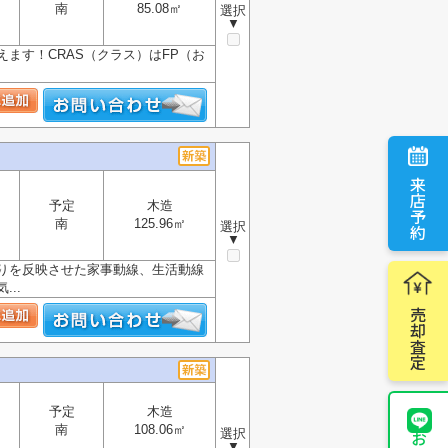
南
85.08㎡
選択
▼
ます！CRAS（クラス）はFP（お
来店予約
予定
木造
南
125.96㎡
選択
▼
りを反映させた家事動線、生活動線
..
売却査定
予定
木造
南
108.06㎡
選択
▼