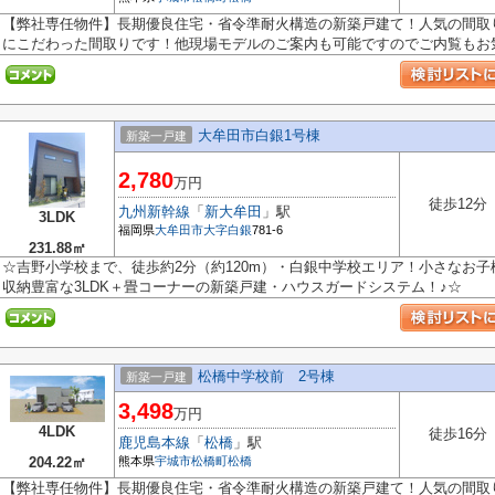
【弊社専任物件】長期優良住宅・省令準耐火構造の新築戸建て！人気の間取
にこだわった間取りです！他現場モデルのご案内も可能ですのでご内覧もお気.
大牟田市白銀1号棟
新築一戸建
2,780
万円
徒歩12分
九州新幹線
「
新大牟田
」駅
3LDK
福岡県
大牟田市
大字白銀
781-6
231.88㎡
☆吉野小学校まで、徒歩約2分（約120m）・白銀中学校エリア！小さなお
収納豊富な3LDK＋畳コーナーの新築戸建・ハウスガードシステム！♪☆
松橋中学校前 2号棟
新築一戸建
3,498
万円
4LDK
徒歩16分
鹿児島本線
「
松橋
」駅
204.22㎡
熊本県
宇城市
松橋町松橋
【弊社専任物件】長期優良住宅・省令準耐火構造の新築戸建て！人気の間取