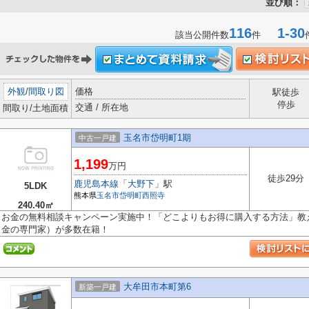
並び順：
116
1-30
該当公開件数
件
外観
/
間取り図
価格
駅徒歩
停歩
交通 / 所在地
間取り/土地面積
玉名市岱明町1期
中古一戸建
1,199
万円
徒歩29分
鹿児島本線
「
大野下
」駅
5LDK
熊本県
玉名市
岱明町西照寺
240.40㎡
お金の無料相談キャンペーン実施中！「どこよりもお得に購入する方法」教え
金の専門家）が多数在籍！
大牟田市本町第6
新築一戸建