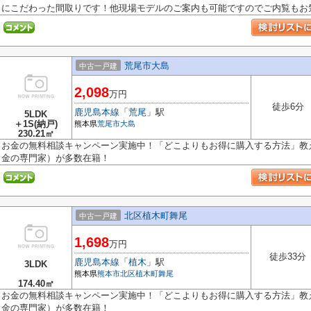
にこだわった間取りです！他現場モデルのご案内も可能ですのでご内覧もお気.
荒尾市大島
中古一戸建
2,098
万円
徒歩6分
鹿児島本線
「
荒尾
」駅
5LDK
＋1S(納戸)
熊本県
荒尾市
大島
230.21㎡
お金の無料相談キャンペーン実施中！「どこよりもお得に購入する方法」教え
金の専門家）が多数在籍！
北区植木町舞尾
中古一戸建
1,698
万円
徒歩33分
鹿児島本線
「
植木
」駅
3LDK
熊本県
熊本市北区
植木町舞尾
174.40㎡
お金の無料相談キャンペーン実施中！「どこよりもお得に購入する方法」教え
金の専門家）が多数在籍！