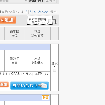
表示件数：
件表示
<<前へ
1
2
3
4
次へ>>
最初
表示中物件を
一括でチェック
築年数
構造
方位
建物面積
築37年
木造
南東
147.68㎡
選択
▼
ます！CRAS（クラス）はFP（お