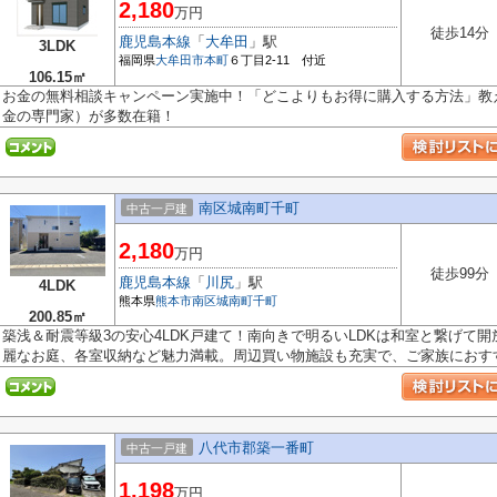
2,180
万円
徒歩14分
鹿児島本線
「
大牟田
」駅
3LDK
福岡県
大牟田市
本町
６丁目2-11 付近
106.15㎡
お金の無料相談キャンペーン実施中！「どこよりもお得に購入する方法」教え
金の専門家）が多数在籍！
南区城南町千町
中古一戸建
2,180
万円
徒歩99分
鹿児島本線
「
川尻
」駅
4LDK
熊本県
熊本市南区
城南町千町
200.85㎡
築浅＆耐震等級3の安心4LDK戸建て！南向きで明るいLDKは和室と繋げて
麗なお庭、各室収納など魅力満載。周辺買い物施設も充実で、ご家族におすすめ
八代市郡築一番町
中古一戸建
1,198
万円