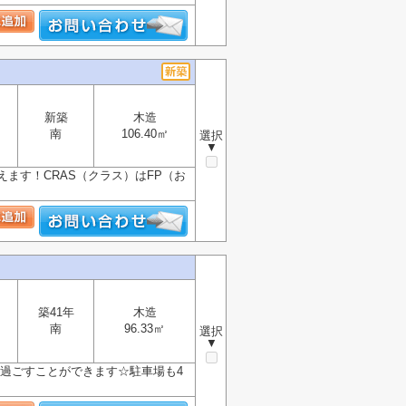
新築
木造
南
106.40㎡
選択
▼
ます！CRAS（クラス）はFP（お
築41年
木造
南
96.33㎡
選択
▼
り過ごすことができます☆駐車場も4