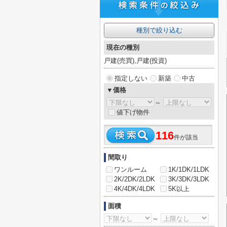
種別で絞り込む
現在の種別
戸建(売買),戸建(投資)
指定しない
新築
中古
▼価格
～
値下げ物件
116
件が該当
間取り
ワンルーム
1K/1DK/1LDK
2K/2DK/2LDK
3K/3DK/3LDK
4K/4DK/4LDK
5K以上
面積
～