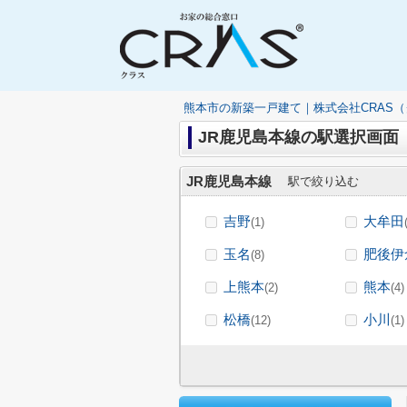
熊本市の新築一戸建て｜株式会社CRAS
JR鹿児島本線の駅選択画面
JR鹿児島本線
駅で絞り込む
吉野
大牟田
(1)
玉名
肥後伊
(8)
上熊本
熊本
(2)
(4)
松橋
小川
(12)
(1)