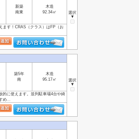
新築
木造
南東
92.34㎡
選択
▼
ます！CRAS（クラス）はFP（お
築5年
木造
南
95.17㎡
選択
▼
開放的に使えます。並列駐車場4台や綺
...