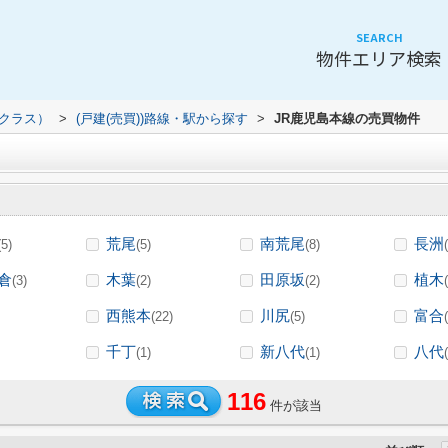
SEARCH
物件エリア検索
（クラス）
>
(戸建(売買))路線・駅から探す
>
JR鹿児島本線の売買物件
荒尾
南荒尾
長洲
(5)
(5)
(8)
倉
木葉
田原坂
植木
(3)
(2)
(2)
西熊本
川尻
富合
(22)
(5)
千丁
新八代
八代
(1)
(1)
116
件が該当