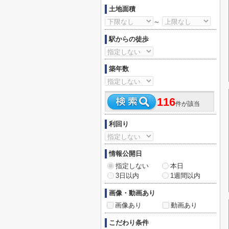
土地面積
～
駅からの徒歩
築年数
116
件が該当
利回り
情報公開日
指定しない
本日
3日以内
1週間以内
画像・動画あり
画像あり
動画あり
こだわり条件