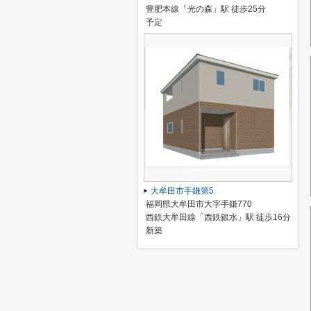
豊肥本線「光の森」駅 徒歩25分
予定
大牟田市手鎌第5
福岡県大牟田市大字手鎌770
西鉄大牟田線「西鉄銀水」駅 徒歩16分
新築