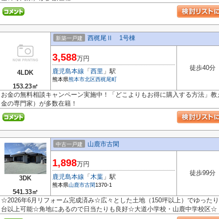
西梶尾Ⅱ 1号棟
新築一戸建
3,588
万円
徒歩40分
鹿児島本線
「
西里
」駅
4LDK
熊本県
熊本市北区
西梶尾町
153.23㎡
お金の無料相談キャンペーン実施中！「どこよりもお得に購入する方法」教え
金の専門家）が多数在籍！
山鹿市古閑
中古一戸建
1,898
万円
徒歩99分
鹿児島本線
「
木葉
」駅
3DK
熊本県
山鹿市
古閑
1370-1
541.33㎡
☆2026年6月リフォーム完成済み☆広々とした土地（150坪以上）でゆった
台以上可能☆角地にあるので日当たりも良好☆大道小学校・山鹿中学校区☆