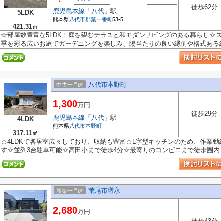
徒歩62分
鹿児島本線
「
八代
」駅
5LDK
熊本県
八代市
郡築一番町
53-5
421.31㎡
☆部屋数豊富な5LDK！庭を望むテラスと和モダンリビングのある暮らし☆
季を彩る広いお庭でガーデニングを楽しみ、陽当たりの良い縁側や格式ある続き
八代市本野町
中古一戸建
1,300
万円
徒歩29分
鹿児島本線
「
八代
」駅
4LDK
熊本県
八代市
本野町
317.11㎡
☆4LDKで各居室広々しており、収納も豊富☆L字型キッチンのため、作業
す☆並列3台駐車可能☆高田小まで徒歩4分☆最寄りのコンビニまで徒歩圏内と
荒尾市増永
新築一戸建
2,680
万円
徒歩43分