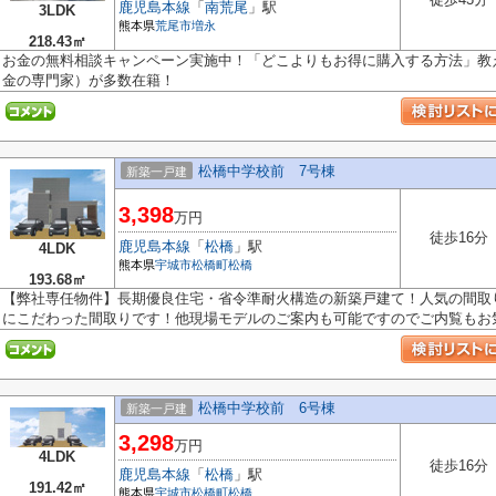
鹿児島本線
「
南荒尾
」駅
3LDK
熊本県
荒尾市
増永
218.43㎡
お金の無料相談キャンペーン実施中！「どこよりもお得に購入する方法」教え
金の専門家）が多数在籍！
松橋中学校前 7号棟
新築一戸建
3,398
万円
徒歩16分
鹿児島本線
「
松橋
」駅
4LDK
熊本県
宇城市
松橋町松橋
193.68㎡
【弊社専任物件】長期優良住宅・省令準耐火構造の新築戸建て！人気の間取
にこだわった間取りです！他現場モデルのご案内も可能ですのでご内覧もお気.
松橋中学校前 6号棟
新築一戸建
3,298
万円
4LDK
徒歩16分
鹿児島本線
「
松橋
」駅
191.42㎡
熊本県
宇城市
松橋町松橋