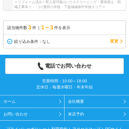
☆リフォーム済み！即入居可能♪(ハウスクリーニング・畳張替え・防
蟻工事等々・・)☆豊田小学校・下益城城南中学校エリア☆
3
1～3
該当物件数
件
件を表示
変更
絞り込み条件：
なし
電話でお問い合わせ
営業時間：10:00～18:00
定休日：毎週水曜日・年末年始
ホーム
会社概要
お問い合わせ
来店予約
プライバシーポリシー
利用規約
アクセスマップ
PCサイト