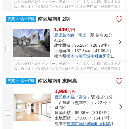
お金の無料相談キャンペーン実施中！「どこよりもお得に購入する方
法」教えます！CRAS（クラス）はFP（お金の専門家）が多数在籍！
南区城南町2期
売買 | 中古一戸建
1,949
万
円
鹿児島本線
「
宇土
」駅 徒歩92分
4LDK
建物面積：95.20㎡（28.79坪）
土地面積：137.84㎡（41.69坪）
熊本県
熊本市南区
城南町東阿高
1298-5
お金の無料相談キャンペーン実施中！「どこよりもお得に購入する方
法」教えます！CRAS（クラス）はFP（お金の専門家）が多数在籍！
南区城南町東阿高
売買 | 中古一戸建
1,998
万
円
鹿児島本線
「
富合
」駅 徒歩91分
「西塚原（熊本県）」バス停下車 徒歩1分
4LDK
建物面積：99.36㎡（30.05坪）
土地面積：179.00㎡（54.14坪）
熊本県
熊本市南区
城南町東阿高
176-6