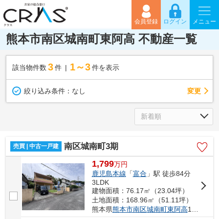
会員登録
ログイン
メニュー
熊本市南区城南町東阿高 不動産一覧
3
1～3
該当物件数
件
件を表示
変更
絞り込み条件：
なし
南区城南町3期
売買 | 中古一戸建
1,799
万
円
鹿児島本線
「
富合
」駅 徒歩84分
3LDK
建物面積：76.17㎡（23.04坪）
土地面積：168.96㎡（51.11坪）
熊本県
熊本市南区
城南町東阿高
1647-13