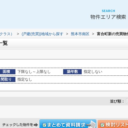
SEARCH
物件エリア検索
（クラス）
>
(戸建(売買))地域から探す
>
熊本市南区
>
富合町新の売買物
一覧
面積
下限なし～上限なし
築年数
指定しない
間取り
指定なし
並び順：