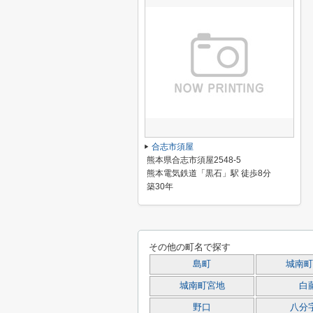
合志市須屋
熊本県合志市須屋2548-5
熊本電気鉄道「黒石」駅 徒歩8分
築30年
その他の町名で探す
島町
城南町
城南町宮地
白
野口
八分