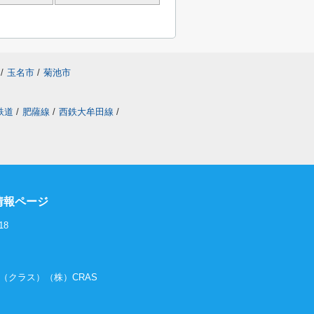
/
玉名市
/
菊池市
鉄道
/
肥薩線
/
西鉄大牟田線
/
情報ページ
18
RAS（クラス）（株）CRAS