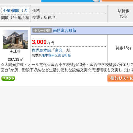
外観
/
間取り図
価格
駅徒歩
停歩
交通 / 所在地
間取り/土地面積
南区富合町新
中古一戸建
3,000
万円
徒歩18分
鹿児島本線
「
富合
」駅
4LDK
熊本県
熊本市南区
富合町新
207.19㎡
☆太陽光搭載・オール電化☆富合小学校徒歩13分・富合中学校徒歩7分エリ
面台2か所、階段下収納など生活に便利な設備充実☆周辺環境も充実しており生