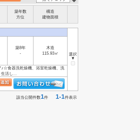
築年数
構造
方位
建物面積
築8年
木造
-
115.93㎡
選択
▼
ア♪☆食器洗乾燥機、浴室乾燥機、洗
活し...
1
1-1
該当公開件数
件
件表示