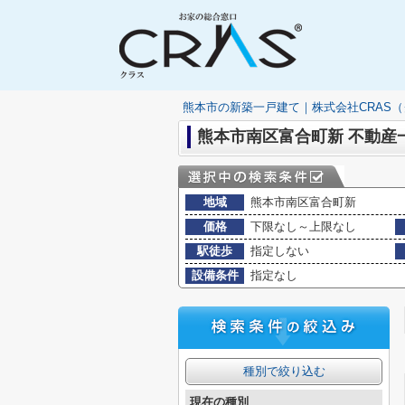
熊本市の新築一戸建て｜株式会社CRAS
熊本市南区富合町新 不動産
地域
熊本市南区富合町新
価格
下限なし～上限なし
駅徒歩
指定しない
設備条件
指定なし
種別で絞り込む
現在の種別