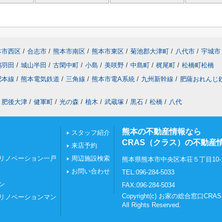
本市西区
/
合志市
/
熊本市南区
/
熊本市東区
/
菊池郡大津町
/
八代市
/
宇城市
鶴羽田
/
城山半田
/
古閑中町
/
小島
/
美咲野
/
中島町
/
梶尾町
/
松橋町松橋
肥本線
/
熊本電気鉄道
/
三角線
/
熊本市電A系統
/
九州新幹線
/
肥薩おれんじ
肥後大津
/
健軍町
/
光の森
/
植木
/
武蔵塚
/
黒石
/
松橋
/
八代
熊本の不動産情報なら
スタッフ紹介
CRAS（クラス）の不動産
来店予約
リノベーション一戸
周辺施設検索
熊本県熊本市中央区本荘５丁目10-
お問い合わせ
TEL:096-284-5033
ン
FAX:096-284-5034
Copyright(c) お家の総合窓口C
リノベーションマン
All Rights Reserved.