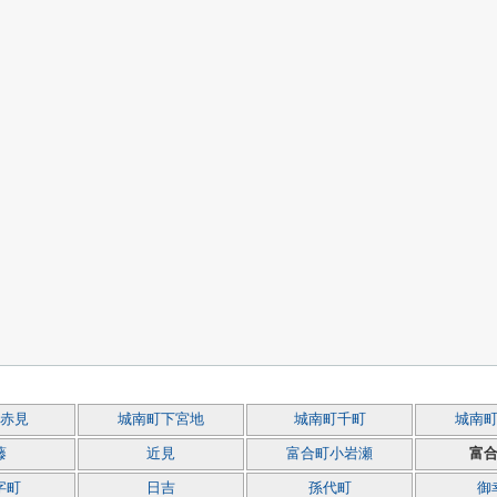
赤見
城南町下宮地
城南町千町
城南
藤
近見
富合町小岩瀬
富
字町
日吉
孫代町
御