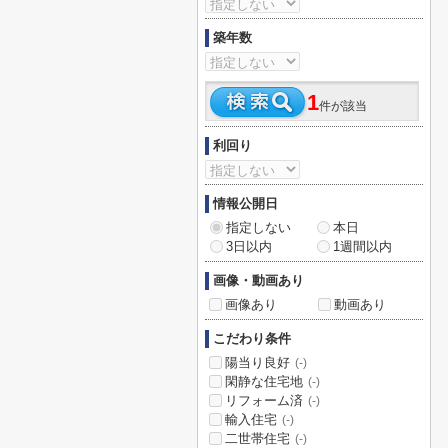
築年数
1
件が該当
利回り
情報公開日
指定しない
本日
3日以内
1週間以内
画像・動画あり
画像あり
動画あり
こだわり条件
陽当り良好
(-)
閑静な住宅地
(-)
リフォーム済
(-)
輸入住宅
(-)
二世帯住宅
(-)