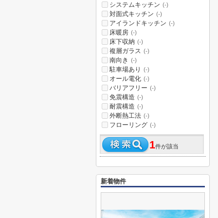
システムキッチン
(-)
対面式キッチン
(-)
アイランドキッチン
(-)
床暖房
(-)
床下収納
(-)
複層ガラス
(-)
南向き
(-)
駐車場あり
(-)
オール電化
(-)
バリアフリー
(-)
免震構造
(-)
耐震構造
(-)
外断熱工法
(-)
フローリング
(-)
1
件が該当
新着物件