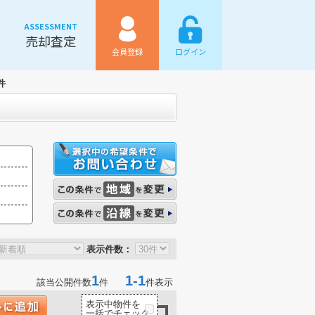
ASSESSMENT
売却査定
会員登録
ログイン
件
表示件数：
1
1-1
該当公開件数
件
件表示
表示中物件を
一括でチェック