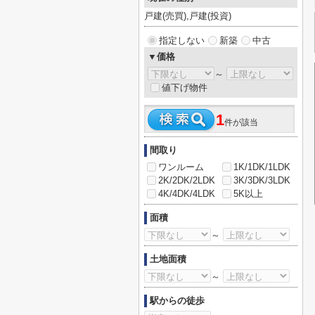
戸建(売買),戸建(投資)
指定しない
新築
中古
▼価格
～
値下げ物件
1
件が該当
間取り
ワンルーム
1K/1DK/1LDK
2K/2DK/2LDK
3K/3DK/3LDK
4K/4DK/4LDK
5K以上
面積
～
土地面積
～
駅からの徒歩