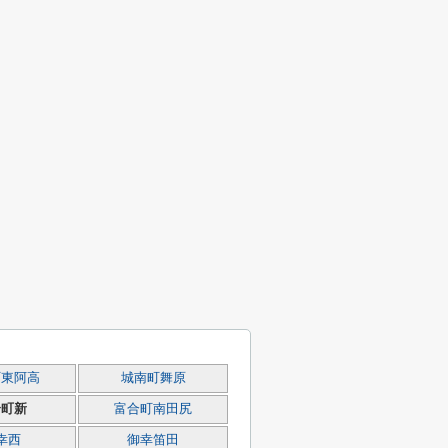
町東阿高
城南町舞原
合町新
富合町南田尻
幸西
御幸笛田