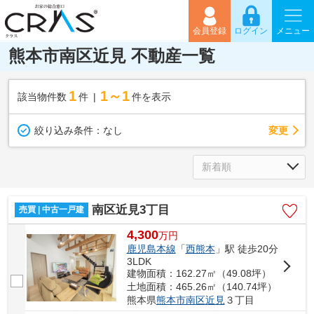
会員登録
ログイン
メニュー
熊本市南区近見 不動産一覧
1
1～1
該当物件数
件
件を表示
変更
絞り込み条件：
なし
南区近見3丁目
売買 | 中古一戸建
4,300
万
円
鹿児島本線
「
西熊本
」駅 徒歩20分
3LDK
建物面積：162.27㎡（49.08坪）
土地面積：465.26㎡（140.74坪）
熊本県
熊本市南区
近見
３丁目