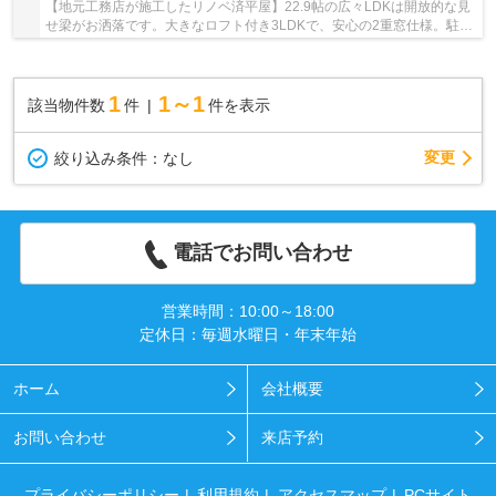
【地元工務店が施工したリノベ済平屋】22.9帖の広々LDKは開放的な見
せ梁がお洒落です。大きなロフト付き3LDKで、安心の2重窓仕様。駐車
最大8台可能！日吉東小・日吉中校区。
1
1～1
該当物件数
件
件を表示
変更
絞り込み条件：
なし
電話でお問い合わせ
営業時間：10:00～18:00
定休日：毎週水曜日・年末年始
ホーム
会社概要
お問い合わせ
来店予約
プライバシーポリシー
利用規約
アクセスマップ
PCサイト