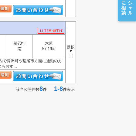
11月4日 値下げ
築73年
木造
選択
南
57.19㎡
▼
以内で長洲町や荒尾市方面に通勤の方
おす...
8
1-8
該当公開件数
件
件表示