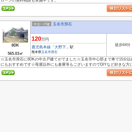
ローンの無料相談も実施中です。
玉名市滑石
中古一戸建
120
万円
徒歩64分
8DK
鹿児島本線
「
大野下
」駅
熊本県
玉名市
滑石
565.03㎡
☆玉名市滑石に8DKの中古戸建てがでました☆玉名市中心部まで車で15分
にもおすすめです☆母屋以外にも倉庫等もございますのでDIYなど好きな方にも