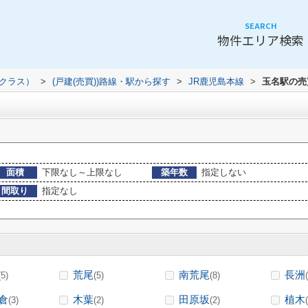
SEARCH
物件エリア検索
（クラス）
>
(戸建(売買))路線・駅から探す
>
JR鹿児島本線
>
玉名駅の売
面積
下限なし～上限なし
築年数
指定しない
間取り
指定なし
荒尾
南荒尾
長洲
(5)
(5)
(8)
倉
木葉
田原坂
植木
(3)
(2)
(2)