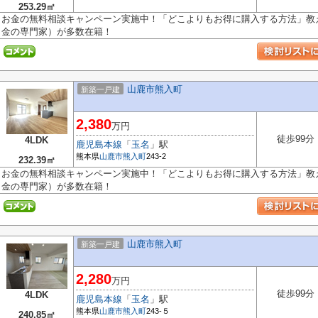
253.29㎡
お金の無料相談キャンペーン実施中！「どこよりもお得に購入する方法」教え
金の専門家）が多数在籍！
山鹿市熊入町
新築一戸建
2,380
万円
徒歩99分
4LDK
鹿児島本線
「
玉名
」駅
熊本県
山鹿市
熊入町
243-2
232.39㎡
お金の無料相談キャンペーン実施中！「どこよりもお得に購入する方法」教え
金の専門家）が多数在籍！
山鹿市熊入町
新築一戸建
2,280
万円
徒歩99分
4LDK
鹿児島本線
「
玉名
」駅
熊本県
山鹿市
熊入町
243-５
240.85㎡