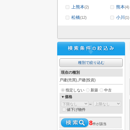
上熊本
熊本
(2)
(4)
松橋
小川
(12)
(1)
種別で絞り込む
現在の種別
戸建(売買),戸建(投資)
指定しない
新築
中古
▼価格
～
値下げ物件
8
件が該当