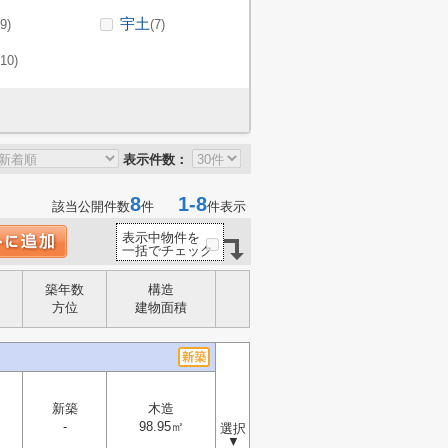
宇土
(9)
(7)
(10)
表示件数：
8
1-8
該当公開件数
件
件表示
表示中物件を
一括でチェック
築年数
構造
方位
建物面積
新築
木造
-
98.95㎡
選択
▼