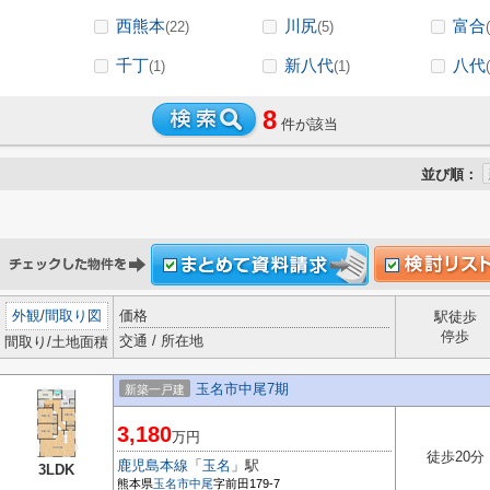
西熊本
川尻
富合
(22)
(5)
千丁
新八代
八代
(1)
(1)
8
件が該当
並び順：
外観
/
間取り図
価格
駅徒歩
停歩
交通 / 所在地
間取り/土地面積
玉名市中尾7期
新築一戸建
3,180
万円
徒歩20分
鹿児島本線
「
玉名
」駅
3LDK
熊本県
玉名市
中尾
字前田179-7