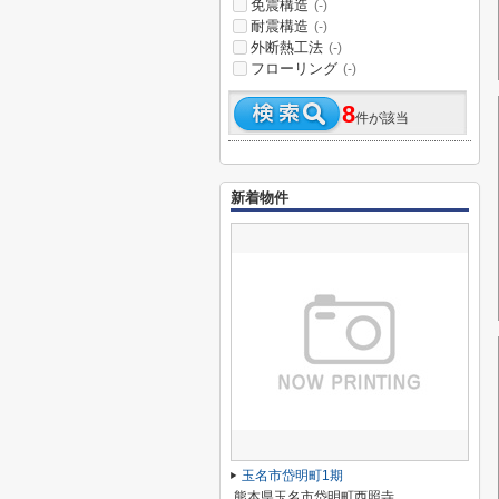
免震構造
(-)
耐震構造
(-)
外断熱工法
(-)
フローリング
(-)
8
件が該当
新着物件
玉名市岱明町1期
熊本県玉名市岱明町西照寺