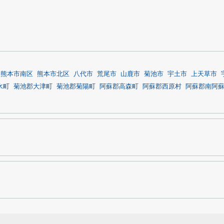
熊本市南区
熊本市北区
八代市
荒尾市
山鹿市
菊池市
宇土市
上天草市
水町
菊池郡大津町
菊池郡菊陽町
阿蘇郡高森町
阿蘇郡西原村
阿蘇郡南阿