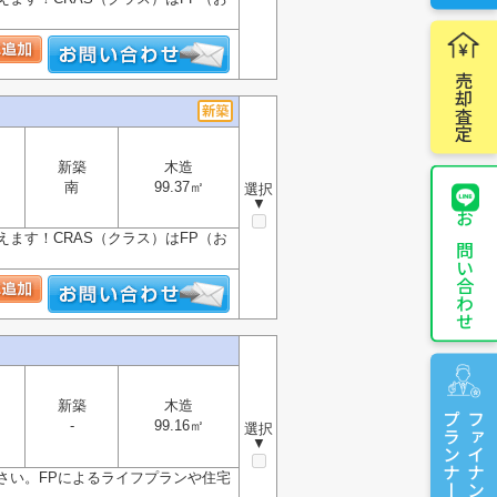
売却査定
新築
木造
南
99.37㎡
選択
▼
お問い合わせ
ます！CRAS（クラス）はFP（お
新築
木造
プランナーに相談
ファイナンシャル
-
99.16㎡
選択
▼
さい。FPによるライフプランや住宅