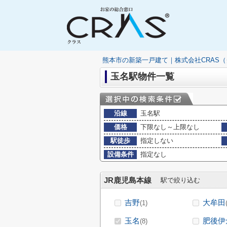
熊本市の新築一戸建て｜株式会社CRAS
玉名駅物件一覧
沿線
玉名駅
価格
下限なし～上限なし
駅徒歩
指定しない
設備条件
指定なし
JR鹿児島本線
駅で絞り込む
吉野
大牟田
(1)
玉名
肥後伊
(8)