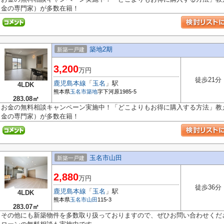
金の専門家）が多数在籍！
築地2期
新築一戸建
3,200
万円
徒歩21分
鹿児島本線
「
玉名
」駅
4LDK
熊本県
玉名市
築地
字下河原1985-5
283.08㎡
お金の無料相談キャンペーン実施中！「どこよりもお得に購入する方法」教え
金の専門家）が多数在籍！
玉名市山田
新築一戸建
2,880
万円
徒歩36分
鹿児島本線
「
玉名
」駅
4LDK
熊本県
玉名市
山田
115-3
283.07㎡
その他にも新築物件を多数取り扱っておりますので、ぜひお問い合わせくだ