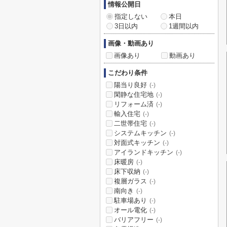
情報公開日
指定しない
本日
3日以内
1週間以内
画像・動画あり
画像あり
動画あり
こだわり条件
陽当り良好
(-)
閑静な住宅地
(-)
リフォーム済
(-)
輸入住宅
(-)
二世帯住宅
(-)
システムキッチン
(-)
対面式キッチン
(-)
アイランドキッチン
(-)
床暖房
(-)
床下収納
(-)
複層ガラス
(-)
南向き
(-)
駐車場あり
(-)
オール電化
(-)
バリアフリー
(-)