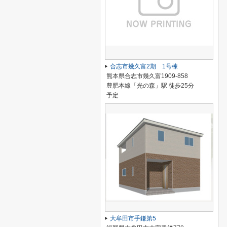
合志市幾久富2期 1号棟
熊本県合志市幾久富1909-858
豊肥本線「光の森」駅 徒歩25分
予定
大牟田市手鎌第5