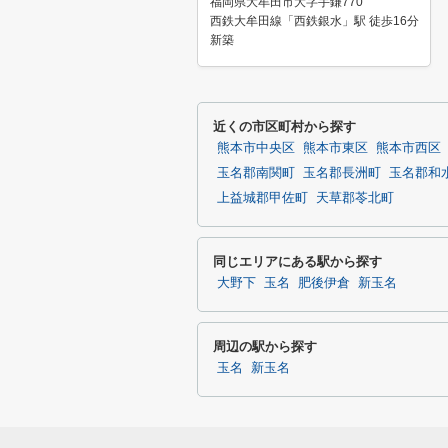
福岡県大牟田市大字手鎌770
西鉄大牟田線「西鉄銀水」駅 徒歩16分
新築
近くの市区町村から探す
熊本市中央区
熊本市東区
熊本市西区
玉名郡南関町
玉名郡長洲町
玉名郡和
上益城郡甲佐町
天草郡苓北町
同じエリアにある駅から探す
大野下
玉名
肥後伊倉
新玉名
周辺の駅から探す
玉名
新玉名