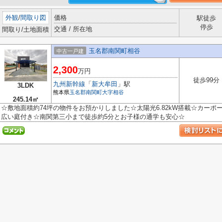
外観
/
間取り図
価格
駅徒歩
停歩
交通 / 所在地
間取り/土地面積
玉名郡南関町相谷
中古一戸建
2,300
万円
徒歩99分
九州新幹線
「
新大牟田
」駅
3LDK
熊本県
玉名郡南関町
大字相谷
245.14㎡
☆敷地面積約74坪の物件をお預かりしました☆太陽光6.82kW搭載☆カーポ
広い庭付き☆南関第三小まで徒歩約5分とお子様の通学も安心☆