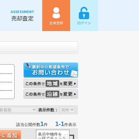
ASSESSMENT
売却査定
会員登録
ログイン
表示件数：
1
1-1
該当公開件数
件
件表示
表示中物件を
一括でチェック