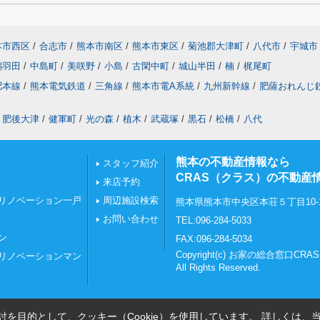
本市西区
/
合志市
/
熊本市南区
/
熊本市東区
/
菊池郡大津町
/
八代市
/
宇城市
鶴羽田
/
中島町
/
美咲野
/
小島
/
古閑中町
/
城山半田
/
楠
/
梶尾町
肥本線
/
熊本電気鉄道
/
三角線
/
熊本市電A系統
/
九州新幹線
/
肥薩おれんじ
肥後大津
/
健軍町
/
光の森
/
植木
/
武蔵塚
/
黒石
/
松橋
/
八代
熊本の不動産情報なら
スタッフ紹介
CRAS（クラス）の不動産
来店予約
リノベーション一戸
周辺施設検索
熊本県熊本市中央区本荘５丁目10-
お問い合わせ
TEL:096-284-5033
ン
FAX:096-284-5034
Copyright(c) お家の総合窓口C
リノベーションマン
All Rights Reserved.
を目的として、クッキー（Cookie）を使用しています。
詳しくは、