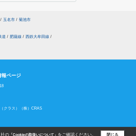
/
玉名市
/
菊池市
鉄道
/
肥薩線
/
西鉄大牟田線
/
情報ページ
18
RAS（クラス）（株）CRAS
当社の
をご確認ください。
閉じる
「Cookieの取扱いについて」