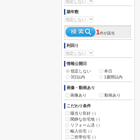
築年数
1
件が該当
利回り
情報公開日
指定しない
本日
3日以内
1週間以内
画像・動画あり
画像あり
動画あり
こだわり条件
陽当り良好
(-)
閑静な住宅地
(-)
リフォーム済
(-)
輸入住宅
(-)
二世帯住宅
(-)