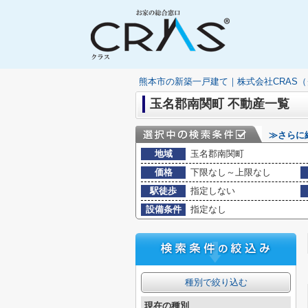
熊本市の新築一戸建て｜株式会社CRAS
玉名郡南関町 不動産一覧
≫さらに
地域
玉名郡南関町
価格
下限なし～上限なし
駅徒歩
指定しない
設備条件
指定なし
種別で絞り込む
現在の種別