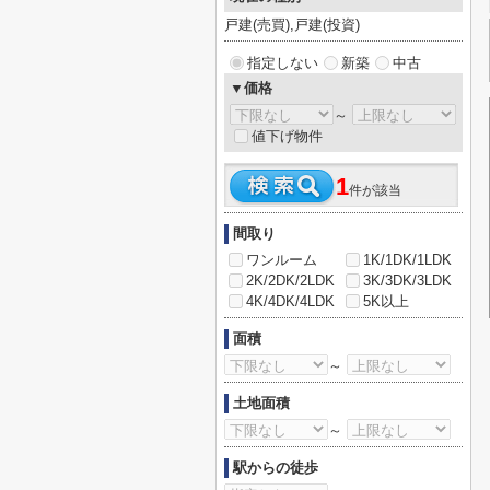
戸建(売買),戸建(投資)
指定しない
新築
中古
▼価格
～
値下げ物件
1
件が該当
間取り
ワンルーム
1K/1DK/1LDK
2K/2DK/2LDK
3K/3DK/3LDK
4K/4DK/4LDK
5K以上
面積
～
土地面積
～
駅からの徒歩