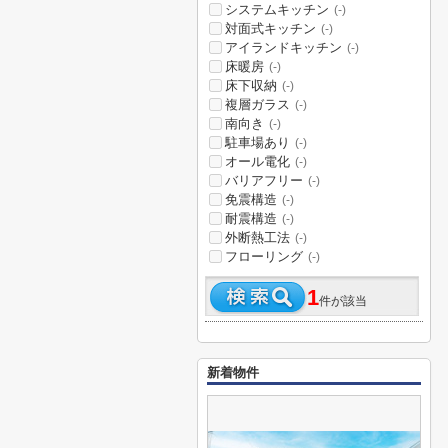
システムキッチン
(-)
対面式キッチン
(-)
アイランドキッチン
(-)
床暖房
(-)
床下収納
(-)
複層ガラス
(-)
南向き
(-)
駐車場あり
(-)
オール電化
(-)
バリアフリー
(-)
免震構造
(-)
耐震構造
(-)
外断熱工法
(-)
フローリング
(-)
1
件が該当
新着物件