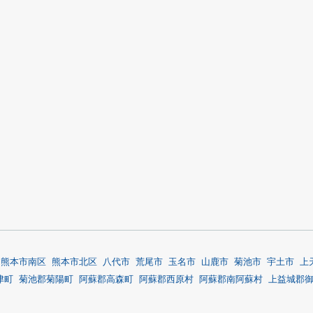
熊本市南区
熊本市北区
八代市
荒尾市
玉名市
山鹿市
菊池市
宇土市
上
津町
菊池郡菊陽町
阿蘇郡高森町
阿蘇郡西原村
阿蘇郡南阿蘇村
上益城郡