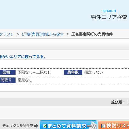
SEARCH
物件エリア検索
（クラス）
>
(戸建(売買))地域から探す
>
玉名郡南関町の売買物件
細かいエリアに絞って見る。
面積
下限なし～上限なし
築年数
指定しない
間取り
指定なし
並び順：