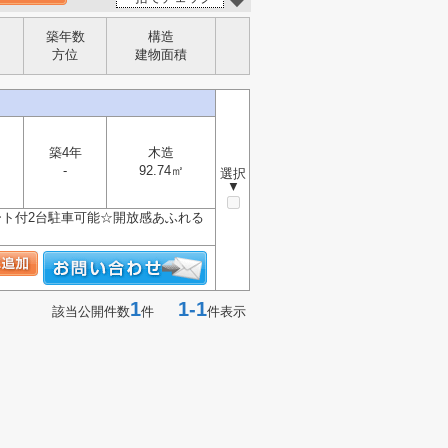
築年数
構造
方位
建物面積
築4年
木造
-
92.74㎡
選択
▼
ート付2台駐車可能☆開放感あふれる
1
1-1
該当公開件数
件
件表示