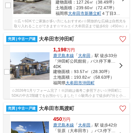
建物面積：127.26㎡（38.49坪）
土地面積：239.60㎡（72.47坪）
福岡県
大牟田市
新勝立町
４丁目3-43
☆広々6DKでご家族が多い方にもおすすめ♪☆開放的な広縁は自然光を
取り入れることができます☆マルエイ大牟田店まで徒歩6分（450ｍ）♪
大牟田市沖田町
売買 | 中古一戸建
1,198
万
円
鹿児島本線
「
大牟田
」駅 徒歩33分
「沖田町公民館前」バス停下車 徒歩4分
4DK
建物面積：93.57㎡（28.30坪）
土地面積：193.82㎡（58.63坪）
福岡県
大牟田市
沖田町
☆2026年1月リフォーム完了！※詳細は備考ご参照下さい☆沖田町に
5DKの中古2階建てをお預かりしました！☆駛馬小まで徒歩約7分と小さ
なお子様も安心です！宅峰中エリア！☆カーポート付き！...
大牟田市馬渡町
売買 | 中古一戸建
450
万
円
鹿児島本線
「
大牟田
」駅 徒歩42分
「笹原（大牟田市）」バス停下車 徒歩5分