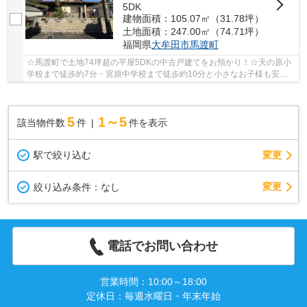
5DK
建物面積：105.07㎡（31.78坪）
土地面積：247.00㎡（74.71坪）
福岡県
大牟田市
馬渡町
☆馬渡町で土地74坪超の平屋5DKの中古戸建てをお預かり！☆天の原小
学校まで徒歩約7分・宮原中学校まで徒歩約10分と小さなお子様も安心
です！☆メンテナンスがしやすく 構造を活かした大...
5
1～5
該当物件数
件
件を表示
駅で絞り込む
変更
変更
絞り込み条件：
なし
電話でお問い合わせ
営業時間：10:00～18:00
定休日：毎週水曜日・年末年始