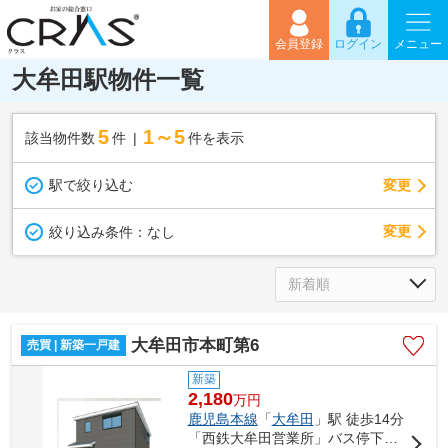
会員登録
ログイン
メニュー
大牟田駅物件一覧
5
1～5
該当物件数
件
件を表示
駅で絞り込む
変更
変更
絞り込み条件：
なし
大牟田市本町第6
売買 | 新築一戸建
新築
2,180
万
円
鹿児島本線
「
大牟田
」駅 徒歩14分
「西鉄大牟田営業所」バス停下車 徒歩2分