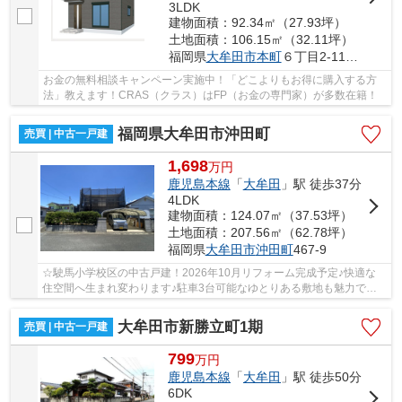
3LDK
建物面積：92.34㎡（27.93坪）
土地面積：106.15㎡（32.11坪）
福岡県
大牟田市
本町
６丁目2-11 付近
お金の無料相談キャンペーン実施中！「どこよりもお得に購入する方
法」教えます！CRAS（クラス）はFP（お金の専門家）が多数在籍！
福岡県大牟田市沖田町
売買 | 中古一戸建
1,698
万
円
鹿児島本線
「
大牟田
」駅 徒歩37分
4LDK
建物面積：124.07㎡（37.53坪）
土地面積：207.56㎡（62.78坪）
福岡県
大牟田市
沖田町
467-9
☆駛馬小学校区の中古戸建！2026年10月リフォーム完成予定♪快適な
住空間へ生まれ変わります♪駐車3台可能なゆとりある敷地も魅力で
す！☆
大牟田市新勝立町1期
売買 | 中古一戸建
799
万
円
鹿児島本線
「
大牟田
」駅 徒歩50分
6DK