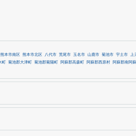
熊本市南区
熊本市北区
八代市
荒尾市
玉名市
山鹿市
菊池市
宇土市
上
水町
菊池郡大津町
菊池郡菊陽町
阿蘇郡高森町
阿蘇郡西原村
阿蘇郡南阿