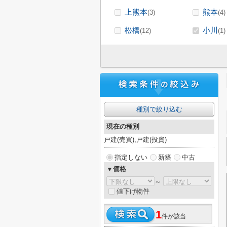
上熊本
熊本
(3)
(4)
松橋
小川
(12)
(1)
種別で絞り込む
現在の種別
戸建(売買),戸建(投資)
指定しない
新築
中古
▼価格
～
値下げ物件
1
件が該当