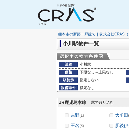
熊本市の新築一戸建て｜株式会社CRAS
小川駅物件一覧
沿線
小川駅
価格
下限なし～上限なし
駅徒歩
指定しない
設備条件
指定なし
JR鹿児島本線
駅で絞り込む
吉野
大牟田
(1)
玉名
肥後伊
(8)