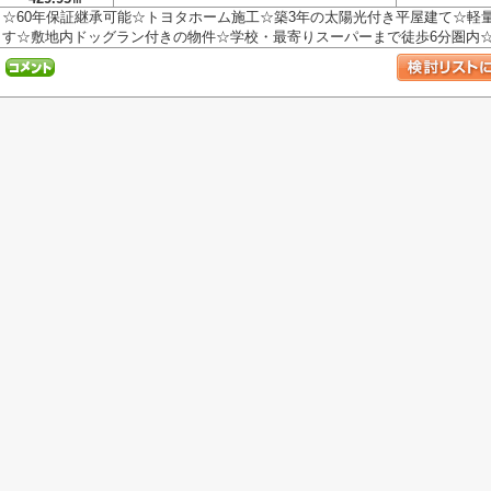
☆60年保証継承可能☆トヨタホーム施工☆築3年の太陽光付き平屋建て☆軽
す☆敷地内ドッグラン付きの物件☆学校・最寄りスーパーまで徒歩6分圏内☆駐