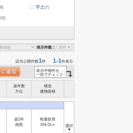
宇土
(8)
(7)
(10)
表示件数：
1
1-1
該当公開件数
件
件表示
表示中物件を
一括でチェック
築年数
構造
方位
建物面積
築2年
軽量鉄骨
南西
104.01㎡
選択
▼