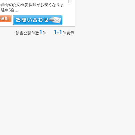
量鉄骨のため火災保険がお安くなりま
車6台...
1
1-1
該当公開件数
件
件表示