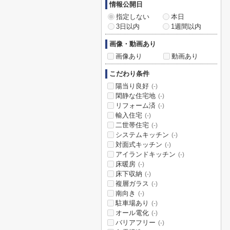
情報公開日
指定しない
本日
3日以内
1週間以内
画像・動画あり
画像あり
動画あり
こだわり条件
陽当り良好
(-)
閑静な住宅地
(-)
リフォーム済
(-)
輸入住宅
(-)
二世帯住宅
(-)
システムキッチン
(-)
対面式キッチン
(-)
アイランドキッチン
(-)
床暖房
(-)
床下収納
(-)
複層ガラス
(-)
南向き
(-)
駐車場あり
(-)
オール電化
(-)
バリアフリー
(-)