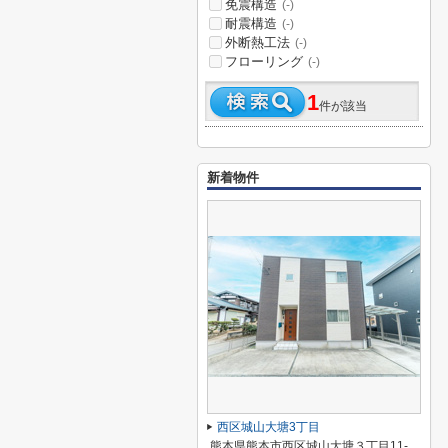
免震構造
(-)
耐震構造
(-)
外断熱工法
(-)
フローリング
(-)
1
件が該当
新着物件
西区城山大塘3丁目
熊本県熊本市西区城山大塘３丁目11-