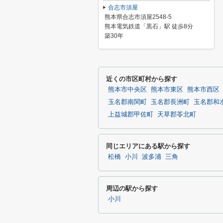
合志市須屋
熊本県合志市須屋2548-5
熊本電気鉄道「黒石」駅 徒歩8分
築30年
近くの市区町村から探す
熊本市中央区
熊本市東区
熊本市西区
玉名郡南関町
玉名郡長洲町
玉名郡和
上益城郡甲佐町
天草郡苓北町
同じエリアにある駅から探す
松橋
小川
波多浦
三角
周辺の駅から探す
小川