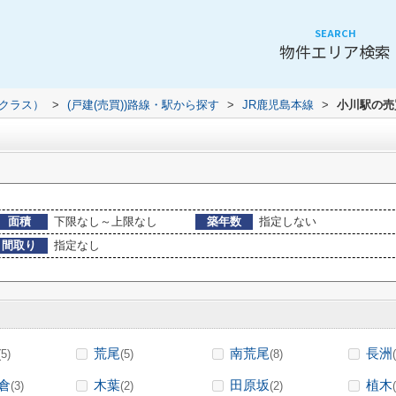
SEARCH
物件エリア検索
（クラス）
>
(戸建(売買))路線・駅から探す
>
JR鹿児島本線
>
小川駅の売
面積
下限なし～上限なし
築年数
指定しない
間取り
指定なし
荒尾
南荒尾
長洲
(5)
(5)
(8)
倉
木葉
田原坂
植木
(3)
(2)
(2)