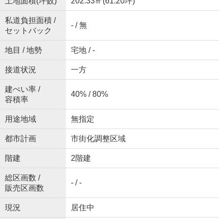
土地面積(坪数)
202.33㎡(61.20坪)
私道負担面積 /
- / 無
セットバック
地目 / 地勢
宅地 / -
接道状況
一方
建ぺい率 /
40% / 80%
容積率
用途地域
無指定
都市計画
市街化調整区域
階建
2階建
総区画数 /
- / -
販売区画数
現況
居住中