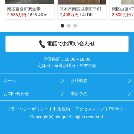
南区富合町釈迦堂
熊本市南区城南町千町
南区白藤4丁
2,535
万
円
/ 625.46㎡
2,498
万
円
/ 4LDK
2,600
万
円
電話でお問い合わせ
営業時間：10:00～18:00
定休日：毎週水曜日・年末年始
ホーム
会社概要
お問い合わせ
来店予約
プライバシーポリシー
利用規約
アクセスマップ
PCサイト
Copyright(c) shogo/ All rights reserved.