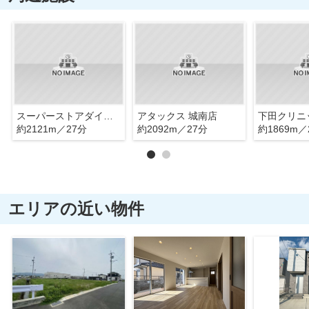
スーパーストアダイノブ 城南店
アタックス 城南店
下田クリニ
約2121m／27分
約2092m／27分
約1869m／
エリアの近い物件