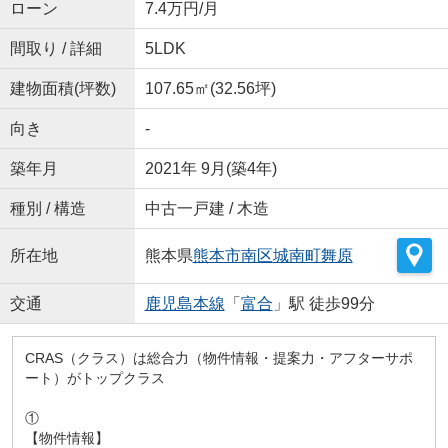
ローン
7.4万円/月
間取り / 詳細
5LDK
建物面積(坪数)
107.65㎡(32.56坪)
向き
-
築年月
2021年 9月(築4年)
種別 / 構造
中古一戸建 / 木造
所在地
熊本県
熊本市南区
城南町舞原
交通
鹿児島本線
「
富合
」駅 徒歩99分
CRAS（クラス）は総合力（物件情報・提案力・アフターサポ
ート）がトップクラス
①
【物件情報】