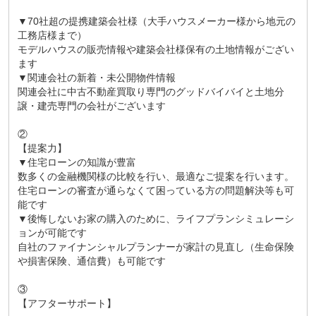
▼70社超の提携建築会社様（大手ハウスメーカー様から地元の
工務店様まで）
モデルハウスの販売情報や建築会社様保有の土地情報がござい
ます
▼関連会社の新着・未公開物件情報
関連会社に中古不動産買取り専門のグッドバイバイと土地分
譲・建売専門の会社がございます
②
【提案力】
▼住宅ローンの知識が豊富
数多くの金融機関様の比較を行い、最適なご提案を行います。
住宅ローンの審査が通らなくて困っている方の問題解決等も可
能です
▼後悔しないお家の購入のために、ライフプランシミュレーシ
ョンが可能です
自社のファイナンシャルプランナーが家計の見直し（生命保険
や損害保険、通信費）も可能です
③
【アフターサポート】