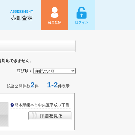
ASSESSMENT
売却査定
会員登録
ログイン
は対応できません。
並び順：
2
1-2
該当公開件数
件
件表示
熊本県熊本市中央区平成３丁目