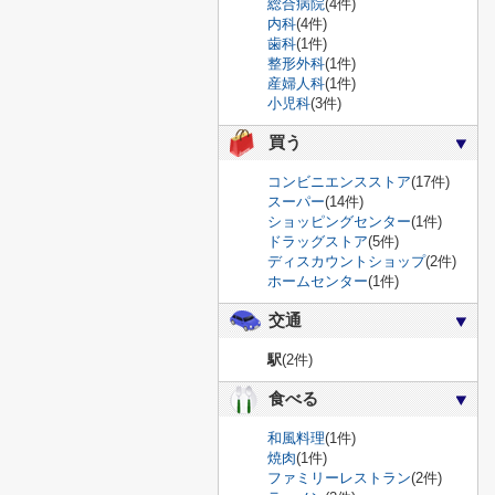
総合病院
(4件)
内科
(4件)
歯科
(1件)
整形外科
(1件)
産婦人科
(1件)
小児科
(3件)
買う
コンビニエンスストア
(17件)
スーパー
(14件)
ショッピングセンター
(1件)
ドラッグストア
(5件)
ディスカウントショップ
(2件)
ホームセンター
(1件)
交通
駅
(2件)
食べる
和風料理
(1件)
焼肉
(1件)
ファミリーレストラン
(2件)