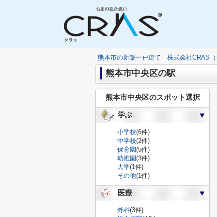
熊本市の新築一戸建て｜株式会社CRAS
熊本市中央区の駅
熊本市中央区のスポット選択
学ぶ
小学校
(6件)
中学校
(2件)
保育園
(5件)
幼稚園
(3件)
大学
(1件)
その他
(1件)
医療
外科
(3件)