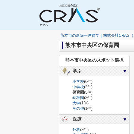
熊本市の新築一戸建て｜株式会社CRAS
熊本市中央区の保育園
熊本市中央区のスポット選択
学ぶ
小学校
(6件)
中学校
(2件)
保育園
(5件)
幼稚園
(3件)
大学
(1件)
その他
(1件)
医療
外科
(3件)