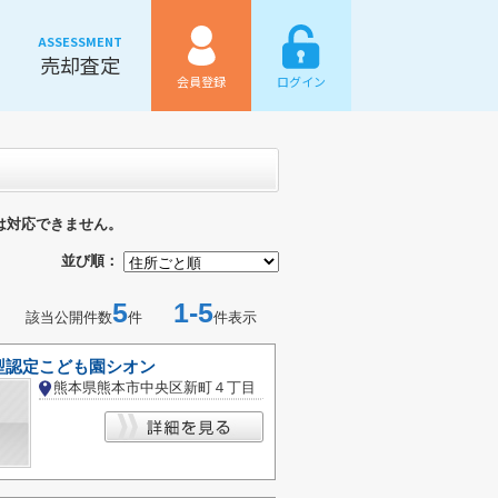
ASSESSMENT
売却査定
会員登録
ログイン
は対応できません。
並び順：
5
1-5
該当公開件数
件
件表示
型認定こども園シオン
熊本県熊本市中央区新町４丁目