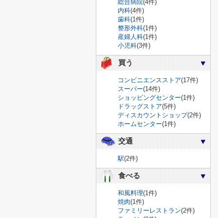
総合病院
(4件)
内科
(4件)
歯科
(1件)
整形外科
(1件)
産婦人科
(1件)
小児科
(3件)
買う
コンビニエンスストア
(17件)
スーパー
(14件)
ショッピングセンター
(1件)
ドラッグストア
(5件)
ディスカウントショップ
(2件)
ホームセンター
(1件)
交通
駅
(2件)
食べる
和風料理
(1件)
焼肉
(1件)
ファミリーレストラン
(2件)