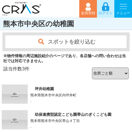
会員登録
ログイン
メニュー
熊本市中央区の幼稚園
スポットを絞り込む
※物件情報の周辺施設紹介のページであり、各店舗への問い合わせは当
社では対応できません。
該当件数
3
件
坪井幼稚園
熊本県熊本市中央区内坪井町
-
幼保連携型認定こども園帯山のぎくこども園
熊本県熊本市中央区帯山４丁目
-