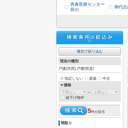
再春医療センター
御代志
前
(6)
種別で絞り込む
現在の種別
戸建(売買),戸建(投資)
指定しない
新築
中古
▼価格
～
値下げ物件
5
件が該当
間取り