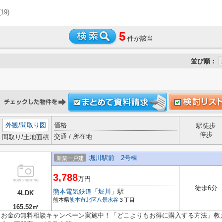
(19)
5
件が該当
並び順：
外観
/
間取り図
価格
駅徒歩
停歩
交通 / 所在地
間取り/土地面積
堀川駅前 2号棟
新築一戸建
3,788
万円
徒歩6分
熊本電気鉄道
「
堀川
」駅
4LDK
熊本県
熊本市北区
八景水谷
３丁目
165.52㎡
お金の無料相談キャンペーン実施中！「どこよりもお得に購入する方法」教え