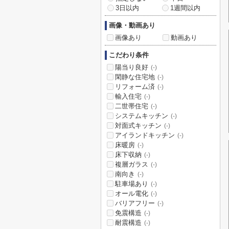
3日以内
1週間以内
画像・動画あり
画像あり
動画あり
こだわり条件
陽当り良好
(-)
閑静な住宅地
(-)
リフォーム済
(-)
輸入住宅
(-)
二世帯住宅
(-)
システムキッチン
(-)
対面式キッチン
(-)
アイランドキッチン
(-)
床暖房
(-)
床下収納
(-)
複層ガラス
(-)
南向き
(-)
駐車場あり
(-)
オール電化
(-)
バリアフリー
(-)
免震構造
(-)
耐震構造
(-)