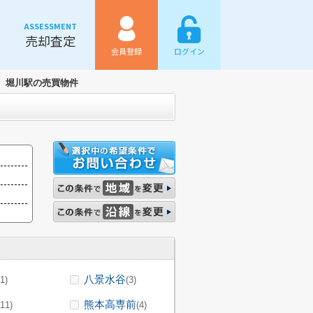
ASSESSMENT
売却査定
会員登録
ログイン
堀川駅の売買物件
八景水谷
(1)
(3)
熊本高専前
(11)
(4)