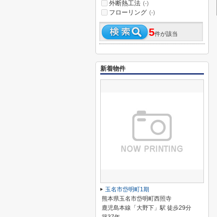
外断熱工法
(-)
フローリング
(-)
5
件が該当
新着物件
玉名市岱明町1期
熊本県玉名市岱明町西照寺
鹿児島本線「大野下」駅 徒歩29分