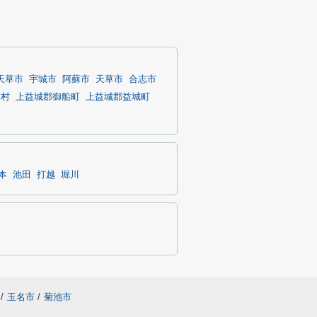
天草市
宇城市
阿蘇市
天草市
合志市
蘇村
上益城郡御船町
上益城郡益城町
本
池田
打越
堀川
/
玉名市
/
菊池市