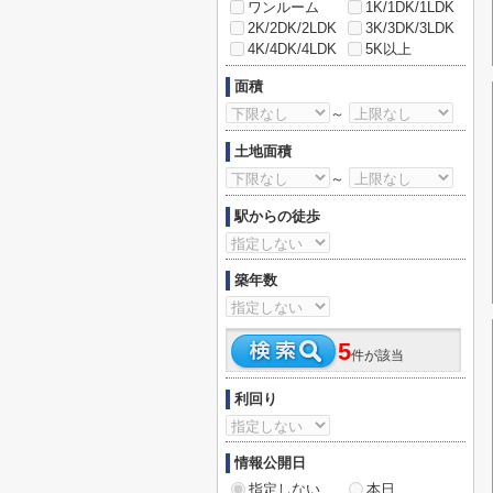
ワンルーム
1K/1DK/1LDK
2K/2DK/2LDK
3K/3DK/3LDK
4K/4DK/4LDK
5K以上
面積
～
土地面積
～
駅からの徒歩
築年数
5
件が該当
利回り
情報公開日
指定しない
本日