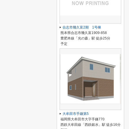
合志市幾久富2期 1号棟
熊本県合志市幾久富1909-858
豊肥本線「光の森」駅 徒歩25分
予定
大牟田市手鎌第5
福岡県大牟田市大字手鎌770
西鉄大牟田線「西鉄銀水」駅 徒歩16分