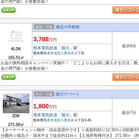
金の専門家）が多数在籍！
城北小学校前
新築一戸建
3,788
万円
徒歩6分
熊本電気鉄道
「
堀川
」駅
4LDK
熊本県
熊本市北区
八景水谷
３丁目
165.51㎡
お金の無料相談キャンペーン実施中！「どこよりもお得に購入する方法」教え
金の専門家）が多数在籍！
堀川アパート
中古一戸建
1,800
万円
徒歩7分
熊本電気鉄道
「
堀川
」駅
2DK
熊本県
熊本市北区
八景水谷
４丁目3-45
271.00㎡
【オーナーチェンジ物件・現在賃貸中です】☆表面利回り12.35%☆6部屋中
分圏内☆城北小・清水中まで徒歩約11分☆【土地所有権付き】 271.00㎡（約81