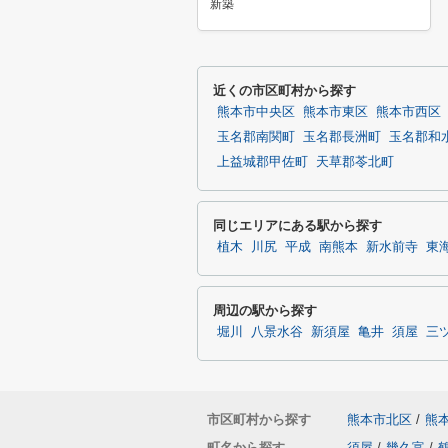
新築
近くの市区町村から探す
熊本市中央区
熊本市東区
熊本市西区
玉名郡南関町
玉名郡長洲町
玉名郡和
上益城郡甲佐町
天草郡苓北町
同じエリアにある駅から探す
植木
川尻
平成
南熊本
新水前寺
東
周辺の駅から探す
堀川
八景水谷
新須屋
亀井
須屋
三
市区町村から探す
熊本市北区
/
熊
町名から探す
須屋
/
幾久富
/