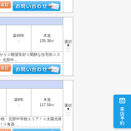
築48年
木造
-
135.38㎡
選択
▼
お預かり☆眺望良好☆閑静な住宅街☆ス
部中...
築8年
木造
-
117.59㎡
選択
来店予約
▼
学校・北部中学校エリア！☆太陽光発
☆食器...