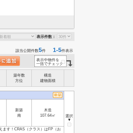
表示件数：
5
1-5
該当公開件数
件
件表示
表示中物件を
一括でチェック
築年数
構造
方位
建物面積
新築
木造
南
107.64㎡
選択
▼
ます！CRAS（クラス）はFP（お