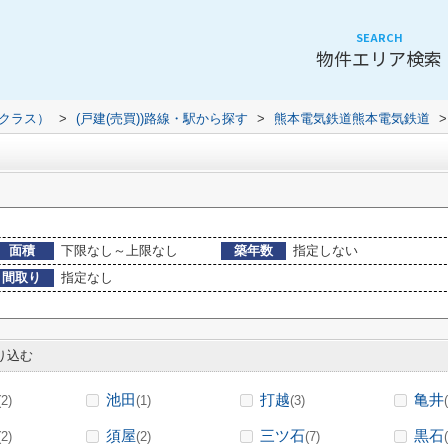
SEARCH
物件エリア検索
（クラス）
>
(戸建(売買))路線・駅から探す
>
熊本電気鉄道熊本電気鉄道
>
面積
下限なし～上限なし
築年数
指定しない
間取り
指定なし
り込む
池田
打越
亀井
(2)
(1)
(3)
須屋
三ツ石
黒石
(2)
(2)
(7)