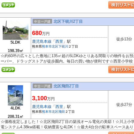
北区下硯川2丁目
中古一戸建
680
万円
徒歩13分
鹿児島本線
「
西里
」駅
5LDK
熊本県
熊本市北区
下硯川
２丁目
198.39㎡
☆約60坪の広々とした敷地に135㎡超の5LDKゆとりある間取りの物件を
ーパー、ドラッグストアが徒歩圏内。毎日の買い物が便利です☆西里小学校・北
北区飛田2丁目
中古一戸建
3,100
万円
徒歩27分
鹿児島本線
「
西里
」駅
4LDK
熊本県
熊本市北区
飛田
２丁目
208.31㎡
☆価格改定しました！☆北区飛田2丁目の築浅オール電化の美邸！☆川上小
電システム4.38kw搭載！収納豊富な4LDK！☆最大4台分の駐車スペースあり！