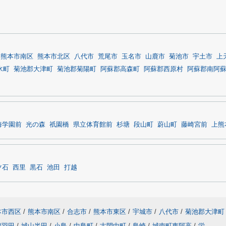
熊本市南区
熊本市北区
八代市
荒尾市
玉名市
山鹿市
菊池市
宇土市
上
水町
菊池郡大津町
菊池郡菊陽町
阿蘇郡高森町
阿蘇郡西原村
阿蘇郡南阿
海学園前
光の森
祇園橋
県立体育館前
杉塘
段山町
蔚山町
藤崎宮前
上熊
ツ石
西里
黒石
池田
打越
本市西区
/
熊本市南区
/
合志市
/
熊本市東区
/
宇城市
/
八代市
/
菊池郡大津町
鶴羽田
/
城山半田
/
小島
/
中島町
/
古閑中町
/
島崎
/
城南町東阿高
/
栄