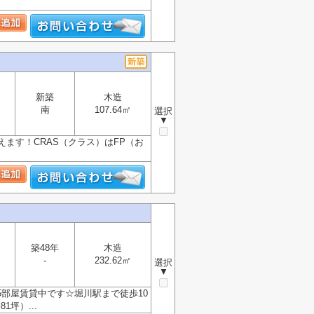
新築
木造
南
107.64㎡
選択
▼
ます！CRAS（クラス）はFP（お
築48年
木造
-
232.62㎡
選択
▼
5部屋賃貸中です☆堀川駅まで徒歩10
坪）...