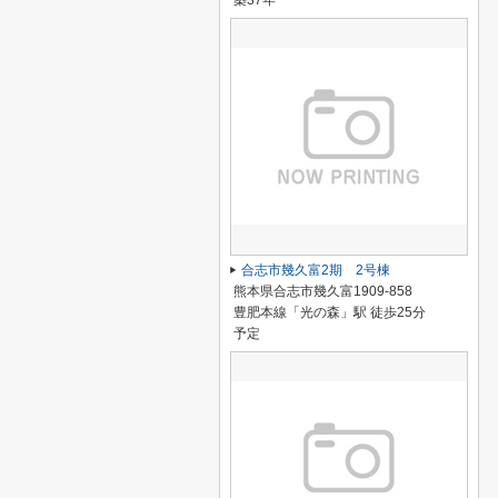
築37年
合志市幾久富2期 2号棟
熊本県合志市幾久富1909-858
豊肥本線「光の森」駅 徒歩25分
予定