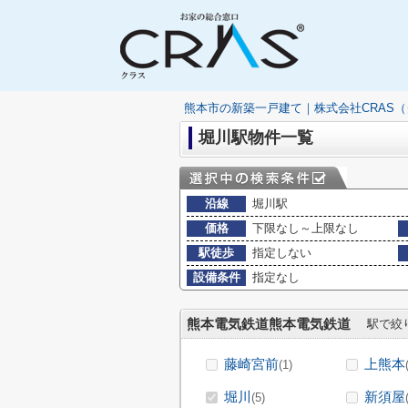
熊本市の新築一戸建て｜株式会社CRAS
堀川駅物件一覧
沿線
堀川駅
価格
下限なし～上限なし
駅徒歩
指定しない
設備条件
指定なし
熊本電気鉄道熊本電気鉄道
駅で絞
藤崎宮前
上熊本
(1)
堀川
新須屋
(5)