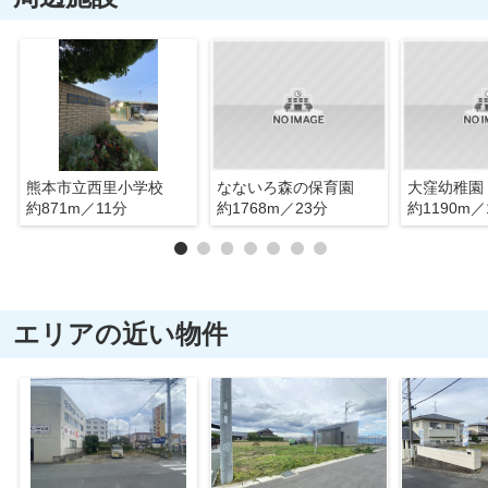
熊本市立西里小学校
なないろ森の保育園
大窪幼稚園
約871m／11分
約1768m／23分
約1190m／
エリアの近い物件