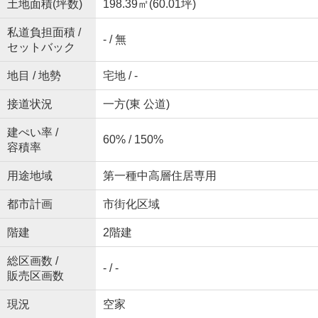
土地面積(坪数)
198.39㎡(60.01坪)
私道負担面積 /
- / 無
セットバック
地目 / 地勢
宅地 / -
接道状況
一方(東 公道)
建ぺい率 /
60% / 150%
容積率
用途地域
第一種中高層住居専用
都市計画
市街化区域
階建
2階建
総区画数 /
- / -
販売区画数
現況
空家