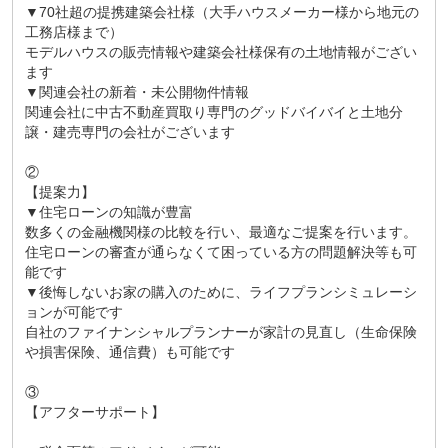
▼70社超の提携建築会社様（大手ハウスメーカー様から地元の
工務店様まで）
モデルハウスの販売情報や建築会社様保有の土地情報がござい
ます
▼関連会社の新着・未公開物件情報
関連会社に中古不動産買取り専門のグッドバイバイと土地分
譲・建売専門の会社がございます
②
【提案力】
▼住宅ローンの知識が豊富
数多くの金融機関様の比較を行い、最適なご提案を行います。
住宅ローンの審査が通らなくて困っている方の問題解決等も可
能です
▼後悔しないお家の購入のために、ライフプランシミュレーシ
ョンが可能です
自社のファイナンシャルプランナーが家計の見直し（生命保険
や損害保険、通信費）も可能です
③
【アフターサポート】