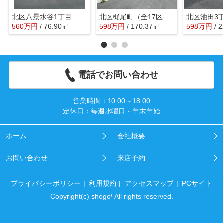
北区八景水谷1丁目
北区梶尾町（全17区画）
北区池田3
560
万
円
/ 76.90㎡
598
万
円
/ 170.37㎡
598
万
円
/ 
電話でお問い合わせ
営業時間：10:00～18:00
定休日：毎週水曜日・年末年始
ホーム
会社概要
お問い合わせ
来店予約
プライバシーポリシー
利用規約
アクセスマップ
PCサイト
Copyright(c) shogo/ All rights reserved.