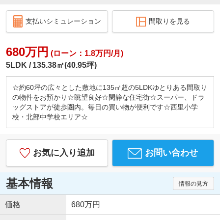
支払いシミュレーション
間取りを見る
680万円
(ローン：1.8万円/月)
5LDK
135.38㎡(40.95坪)
☆約60坪の広々とした敷地に135㎡超の5LDKゆとりある間取り
の物件をお預かり☆眺望良好☆閑静な住宅街☆スーパー、ドラ
ッグストアが徒歩圏内。毎日の買い物が便利です☆西里小学
校・北部中学校エリア☆
お気に入り追加
お問い合わせ
基本情報
情報の見方
価格
680万円