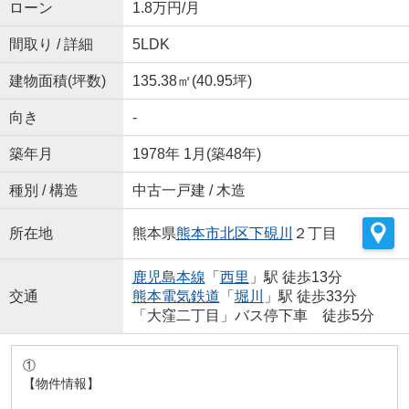
ローン
1.8万円/月
間取り / 詳細
5LDK
建物面積(坪数)
135.38㎡(40.95坪)
向き
-
築年月
1978年 1月(築48年)
種別 / 構造
中古一戸建 / 木造
所在地
熊本県
熊本市北区
下硯川
２丁目
鹿児島本線
「
西里
」駅 徒歩13分
交通
熊本電気鉄道
「
堀川
」駅 徒歩33分
「大窪二丁目」バス停下車 徒歩5分
①
【物件情報】