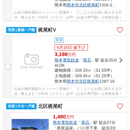
熊本県
熊本市北区
梶尾町
1316-2 付近（南側）
お金の無料相談キャンペーン実施中！「どこよりもお得に購入する方
法」教えます！CRAS（クラス）はFP（お金の専門家）が多数在籍！
梶尾町V
売買 | 新築一戸建
新築
6月16日 値下げ
3,198
万
円
熊本電気鉄道
「
黒石
」駅 徒歩25分
4LDK
建物面積：104.33㎡（31.55坪）
土地面積：169.45㎡（51.25坪）
熊本県
熊本市北区
梶尾町
1287-16
お金の無料相談キャンペーン実施中！「どこよりもお得に購入する方
法」教えます！CRAS（クラス）はFP（お金の専門家）が多数在籍！
北区梶尾町
売買 | 中古一戸建
1,480
万
円
熊本電気鉄道
「
黒石
」駅 徒歩27分
「梶尾温泉」バス停下車 徒歩3分