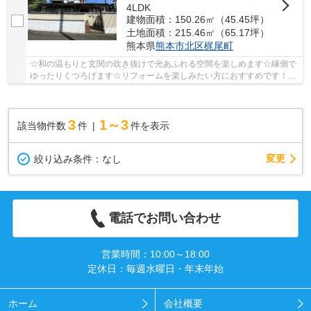
4LDK
建物面積：150.26㎡（45.45坪）
土地面積：215.46㎡（65.17坪）
熊本県
熊本市北区
梶尾町
☆和の温もりと玄関の吹き抜けで光あふれる空間を楽しめます☆縁側で
ゆったりくつろげます☆リフォームを楽しみたい方におすすめです！☆
北部東小・北部中エリア☆
3
1～3
該当物件数
件
件を表示
変更
絞り込み条件：
なし
電話でお問い合わせ
営業時間：10:00～18:00
定休日：毎週水曜日・年末年始
ホーム
会社概要