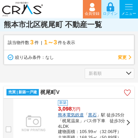
会員登録
ログイン
メニュー
熊本市北区梶尾町 不動産一覧
3
1～3
該当物件数
件
件を表示
変更
絞り込み条件：
なし
梶尾町V
売買 | 新築一戸建
新築
3,098
万
円
熊本電気鉄道
「
黒石
」駅 徒歩25分
「梶尾温泉」バス停下車 徒歩3分
4LDK
建物面積：105.99㎡（32.06坪）
土地面積：168.25㎡（50.89坪）