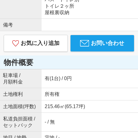
トイレ２ヶ所
屋根裏収納
備考
お気に入り追加
お問い合わせ
物件概要
駐車場 /
有(1台) / 0円
月額料金
土地権利
所有権
土地面積(坪数)
215.46㎡(65.17坪)
私道負担面積 /
- / 無
セットバック
地目 / 地勢
宅地 / -