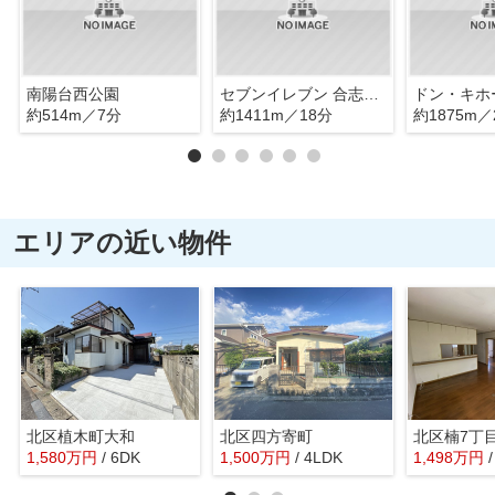
南陽台西公園
セブンイレブン 合志木原野店
ドン・キホ
約514m／7分
約1411m／18分
約1875m／
エリアの近い物件
北区植木町大和
北区四方寄町
北区楠7丁
1,580
万
円
/ 6DK
1,500
万
円
/ 4LDK
1,498
万
円