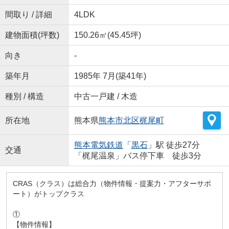
間取り / 詳細
4LDK
建物面積(坪数)
150.26㎡(45.45坪)
向き
-
築年月
1985年 7月(築41年)
種別 / 構造
中古一戸建 / 木造
所在地
熊本県
熊本市北区
梶尾町
熊本電気鉄道
「
黒石
」駅 徒歩27分
交通
「梶尾温泉」バス停下車 徒歩3分
CRAS（クラス）は総合力（物件情報・提案力・アフターサポ
ート）がトップクラス
①
【物件情報】