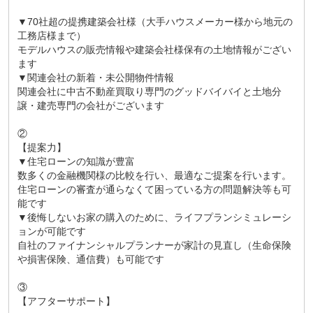
▼70社超の提携建築会社様（大手ハウスメーカー様から地元の
工務店様まで）
モデルハウスの販売情報や建築会社様保有の土地情報がござい
ます
▼関連会社の新着・未公開物件情報
関連会社に中古不動産買取り専門のグッドバイバイと土地分
譲・建売専門の会社がございます
②
【提案力】
▼住宅ローンの知識が豊富
数多くの金融機関様の比較を行い、最適なご提案を行います。
住宅ローンの審査が通らなくて困っている方の問題解決等も可
能です
▼後悔しないお家の購入のために、ライフプランシミュレーシ
ョンが可能です
自社のファイナンシャルプランナーが家計の見直し（生命保険
や損害保険、通信費）も可能です
③
【アフターサポート】