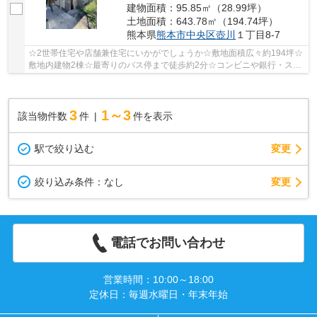
建物面積：95.85㎡（28.99坪）
土地面積：643.78㎡（194.74坪）
熊本県
熊本市中央区
壺川
１丁目8-7
☆2世帯住宅や店舗兼住宅にいかがでしょうか☆敷地面積広々約194坪☆
敷地内建物2棟☆最寄りのバス停まで徒歩約2分☆コンビニや銀行・スー
パー等の施設が充実しています☆※告知事項有り
3
1～3
該当物件数
件
件を表示
駅で絞り込む
変更
変更
絞り込み条件：
なし
電話でお問い合わせ
営業時間：10:00～18:00
定休日：毎週水曜日・年末年始