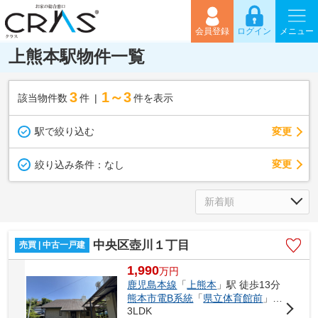
会員登録
ログイン
メニュー
上熊本駅物件一覧
3
1～3
該当物件数
件
件を表示
駅で絞り込む
変更
変更
絞り込み条件：
なし
中央区壺川１丁目
売買 | 中古一戸建
1,990
万
円
鹿児島本線
「
上熊本
」駅 徒歩13分
熊本市電B系統
「
県立体育館前
」駅 徒歩15分
3LDK