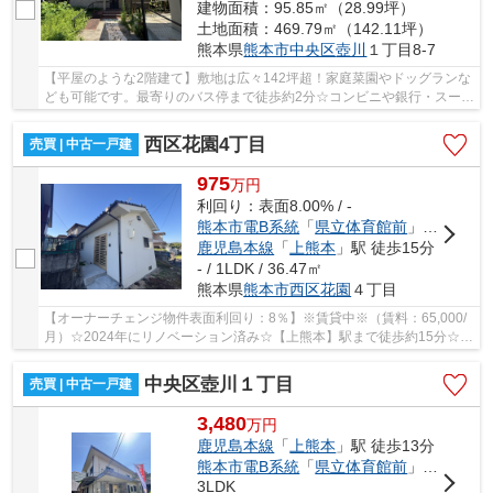
建物面積：95.85㎡（28.99坪）
土地面積：469.79㎡（142.11坪）
熊本県
熊本市中央区
壺川
１丁目8-7
【平屋のような2階建て】敷地は広々142坪超！家庭菜園やドッグランな
ども可能です。最寄りのバス停まで徒歩約2分☆コンビニや銀行・スーパ
ー等の施設が充実しています☆※告知事項有り
西区花園4丁目
売買 | 中古一戸建
975
万
円
利回り：表面8.00% / -
熊本市電B系統
「
県立体育館前
」駅 徒歩13分
鹿児島本線
「
上熊本
」駅 徒歩15分
- / 1LDK / 36.47㎡
熊本県
熊本市西区
花園
４丁目
【オーナーチェンジ物件表面利回り：8％】※賃貸中※（賃料：65,000/
月）☆2024年にリノベーション済み☆【上熊本】駅まで徒歩約15分☆コ
ンパクトな平屋☆ひとり暮らしにもおすすめです♪
中央区壺川１丁目
売買 | 中古一戸建
3,480
万
円
鹿児島本線
「
上熊本
」駅 徒歩13分
熊本市電B系統
「
県立体育館前
」駅 徒歩15分
3LDK