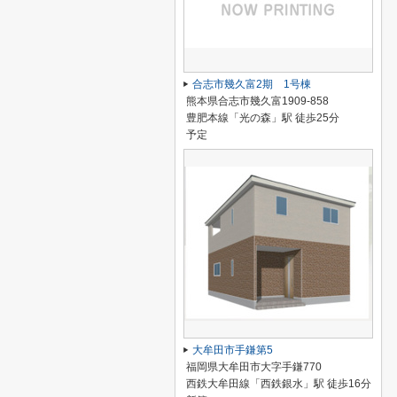
合志市幾久富2期 1号棟
熊本県合志市幾久富1909-858
豊肥本線「光の森」駅 徒歩25分
予定
大牟田市手鎌第5
福岡県大牟田市大字手鎌770
西鉄大牟田線「西鉄銀水」駅 徒歩16分