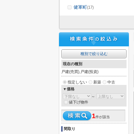
健軍町
(17)
種別で絞り込む
現在の種別
戸建(売買),戸建(投資)
指定しない
新築
中古
▼価格
～
値下げ物件
1
件が該当
間取り