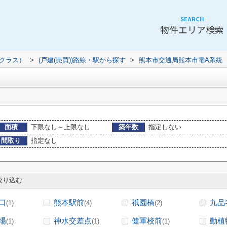
SEARCH
物件エリア検索
（クラス）
>
(戸建(売買))路線・駅から探す
>
熊本市交通局熊本市電A系統
面積
下限なし～上限なし
築年数
指定しない
間取り
指定なし
り込む
口
熊本駅前
祇園橋
九品
(1)
(4)
(2)
場
神水交差点
健軍校前
動植
(1)
(1)
(1)