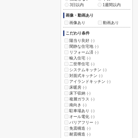
3日以内
1週間以内
画像・動画あり
画像あり
動画あり
こだわり条件
陽当り良好
(-)
閑静な住宅地
(-)
リフォーム済
(-)
輸入住宅
(-)
二世帯住宅
(-)
システムキッチン
(-)
対面式キッチン
(-)
アイランドキッチン
(-)
床暖房
(-)
床下収納
(-)
複層ガラス
(-)
南向き
(-)
駐車場あり
(-)
オール電化
(-)
バリアフリー
(-)
免震構造
(-)
耐震構造
(-)