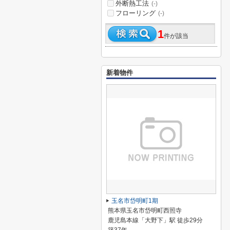
外断熱工法
(-)
フローリング
(-)
1
件が該当
新着物件
玉名市岱明町1期
熊本県玉名市岱明町西照寺
鹿児島本線「大野下」駅 徒歩29分