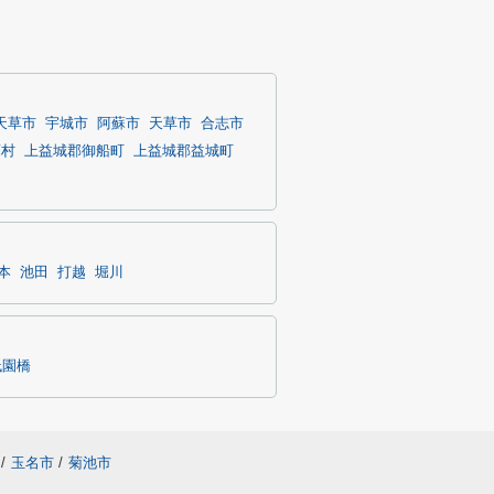
天草市
宇城市
阿蘇市
天草市
合志市
蘇村
上益城郡御船町
上益城郡益城町
本
池田
打越
堀川
祇園橋
/
玉名市
/
菊池市