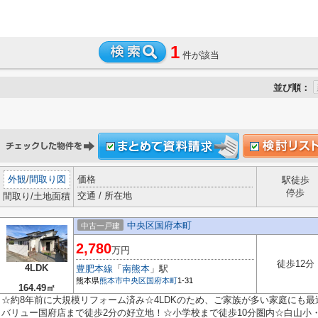
1
件が該当
並び順：
外観
/
間取り図
価格
駅徒歩
停歩
交通 / 所在地
間取り/土地面積
中央区国府本町
中古一戸建
2,780
万円
徒歩12分
4LDK
豊肥本線
「
南熊本
」駅
熊本県
熊本市中央区
国府本町
1-31
164.49㎡
☆約8年前に大規模リフォーム済み☆4LDKのため、ご家族が多い家庭にも
バリュー国府店まで徒歩2分の好立地！☆小学校まで徒歩10分圏内☆白山小・出