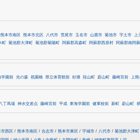
熊本市南区
熊本市北区
八代市
荒尾市
玉名市
山鹿市
菊池市
宇土市
上
水町
菊池郡大津町
菊池郡菊陽町
阿蘇郡高森町
阿蘇郡西原村
阿蘇郡南阿
海学園前
光の森
祇園橋
県立体育館前
杉塘
段山町
蔚山町
藤崎宮前
上熊
八丁馬場
神水交差点
藤崎宮前
平成
東海学園前
健軍校前
新町
蔚山町
本市西区
/
熊本市南区
/
合志市
/
熊本市東区
/
宇城市
/
八代市
/
菊池郡大津町
鶴羽田
/
城山半田
/
小島
/
中島町
/
古閑中町
/
島崎
/
城南町東阿高
/
栄