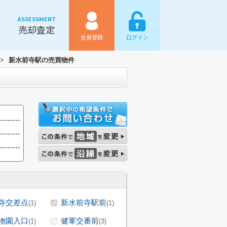
ASSESSMENT
売却査定
会員登録
ログイン
>
新水前寺駅の売買物件
寺交差点
新水前寺駅前
(1)
(1)
物園入口
健軍交番前
(1)
(3)