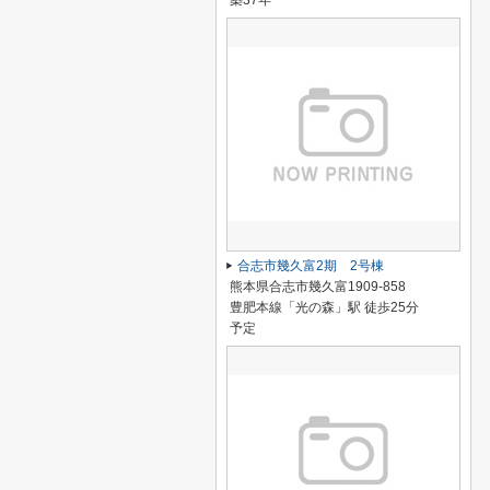
築37年
合志市幾久富2期 2号棟
熊本県合志市幾久富1909-858
豊肥本線「光の森」駅 徒歩25分
予定