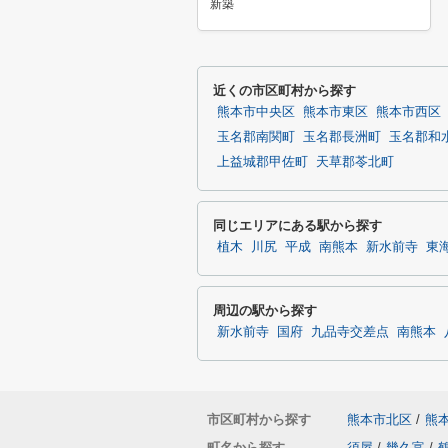
新築
近くの市区町村から探す
熊本市中央区
熊本市東区
熊本市西区
玉名郡南関町
玉名郡長洲町
玉名郡和
上益城郡甲佐町
天草郡苓北町
同じエリアにある駅から探す
植木
川尻
平成
南熊本
新水前寺
東
周辺の駅から探す
新水前寺
国府
九品寺交差点
南熊本
市区町村から探す
熊本市北区
/
熊
町名から探す
須屋
/
幾久富
/