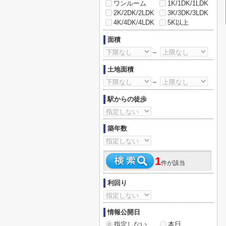
ワンルーム
1K/1DK/1LDK
2K/2DK/2LDK
3K/3DK/3LDK
4K/4DK/4LDK
5K以上
面積
～
土地面積
～
駅からの徒歩
築年数
1
件が該当
利回り
情報公開日
指定しない
本日