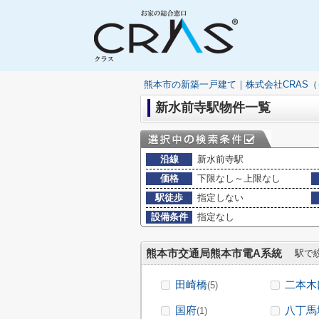
熊本市の新築一戸建て｜株式会社CRAS
新水前寺駅物件一覧
沿線
新水前寺駅
価格
下限なし～上限なし
駅徒歩
指定しない
設備条件
指定なし
熊本市交通局熊本市電A系統
駅で絞
田崎橋
二本木
(5)
国府
八丁馬
(1)