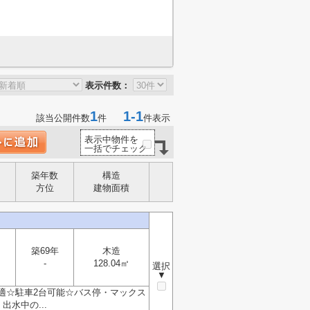
表示件数：
1
1-1
該当公開件数
件
件表示
表示中物件を
一括でチェック
築年数
構造
方位
建物面積
築69年
木造
-
128.04㎡
選択
▼
最適☆駐車2台可能☆バス停・マックス
水中の...