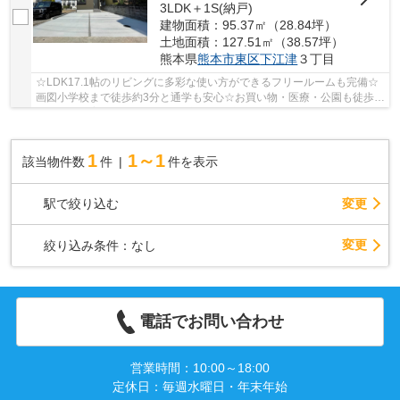
3LDK＋1S(納戸)
建物面積：95.37㎡（28.84坪）
土地面積：127.51㎡（38.57坪）
熊本県
熊本市東区
下江津
３丁目
☆LDK17.1帖のリビングに多彩な使い方ができるフリールームも完備☆
画図小学校まで徒歩約3分と通学も安心☆お買い物・医療・公園も徒歩圏
内にあり子育て世帯に嬉しい快適な住環境です☆
1
1～1
該当物件数
件
件を表示
駅で絞り込む
変更
変更
絞り込み条件：
なし
電話でお問い合わせ
営業時間：10:00～18:00
定休日：毎週水曜日・年末年始