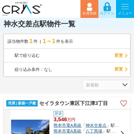
会員登録
ログイン
メニュー
神水交差点駅物件一覧
1
1～1
該当物件数
件
件を表示
駅で絞り込む
変更
変更
絞り込み条件：
なし
セイラタウン東区下江津3丁目
売買 | 新築一戸建
新築
3,546
万
円
熊本市電A系統
「
神水交差点
」駅 徒歩29分
熊本市電A系統
「
八丁馬場
」駅 徒歩32分