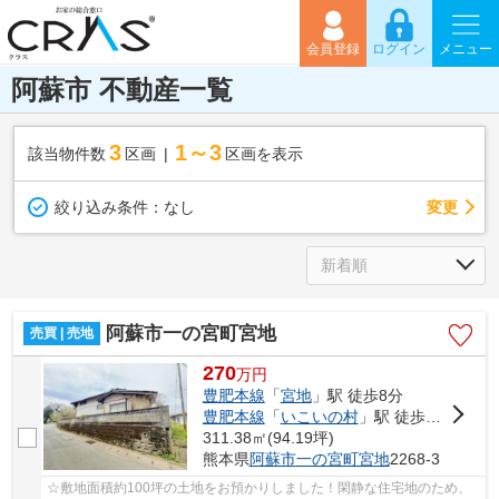
会員登録
ログイン
メニュー
阿蘇市 不動産一覧
3
1～3
該当物件数
区画
区画を表示
変更
絞り込み条件：
なし
阿蘇市一の宮町宮地
売買 | 売地
270
万
円
豊肥本線
「
宮地
」駅 徒歩8分
豊肥本線
「
いこいの村
」駅 徒歩34分
311.38㎡(94.19坪)
熊本県
阿蘇市
一の宮町宮地
2268-3
☆敷地面積約100坪の土地をお預かりしました！閑静な住宅地のため、