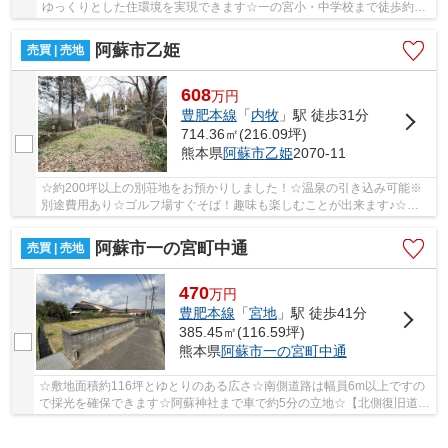
ゆっくりとした住環境を実現できます☆一の宮小・中学校まで徒歩約15
分と通学にも安心の距離です☆
阿蘇市乙姫
売買 | 売地
608
万
円
豊肥本線
「
内牧
」駅 徒歩31分
714.36㎡(216.09坪)
熊本県
阿蘇市
乙姫
2070-11
☆約200坪以上の別荘地をお預かりしました！☆温泉の引き込み可能※
別途費用あり☆ゴルフ場すぐそば！趣味も楽しむことが出来ます♪☆阿
蘇カドリードミニオンまで車で約5分☆
阿蘇市一の宮町中通
売買 | 売地
470
万
円
豊肥本線
「
宮地
」駅 徒歩41分
385.45㎡(116.59坪)
熊本県
阿蘇市
一の宮町中通
☆敷地面積約116坪とゆとりのある広さ☆南側道路は幅員6m以上ですの
で採光を確保できます☆阿蘇神社まで車で約5分の立地☆【北側復旧道路
車帰IC】までのアクセス良好☆一の宮小・一の宮中...