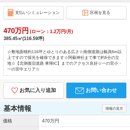
支払いシミュレーション
区画を見る
470万円
(ローン：1.2万円/月)
385.45㎡(116.59坪)
☆敷地面積約116坪とゆとりのある広さ☆南側道路は幅員6m以
上ですので採光を確保できます☆阿蘇神社まで車で約5分の立
地☆【北側復旧道路 車帰IC】までのアクセス良好☆一の宮小・
一の宮中エリア☆
お気に入り追加
お問い合わせ
基本情報
情報の見方
価格
470万円