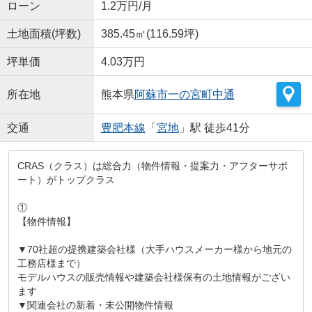
ローン
1.2万円/月
土地面積(坪数)
385.45㎡(116.59坪)
坪単価
4.03万円
所在地
熊本県
阿蘇市
一の宮町中通
交通
豊肥本線
「
宮地
」駅 徒歩41分
CRAS（クラス）は総合力（物件情報・提案力・アフターサポ
ート）がトップクラス
①
【物件情報】
▼70社超の提携建築会社様（大手ハウスメーカー様から地元の
工務店様まで）
モデルハウスの販売情報や建築会社様保有の土地情報がござい
ます
▼関連会社の新着・未公開物件情報