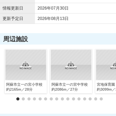
情報更新日
2026年07月30日
更新予定日
2026年08月13日
周辺施設
阿蘇市立一の宮小学校
阿蘇市立一の宮中学校
宮地保育園
約2165m／28分
約2086m／27分
約3099m／