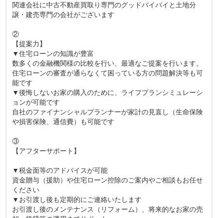
関連会社に中古不動産買取り専門のグッドバイバイと土地分
譲・建売専門の会社がございます
②
【提案力】
▼住宅ローンの知識が豊富
数多くの金融機関様の比較を行い、最適なご提案を行います。
住宅ローンの審査が通らなくて困っている方の問題解決等も可
能です
▼後悔しないお家の購入のために、ライフプランシミュレーシ
ョンが可能です
自社のファイナンシャルプランナーが家計の見直し（生命保険
や損害保険、通信費）も可能です
③
【アフターサポート】
▼税金面等のアドバイスが可能
資金贈与（援助）や住宅ローン控除のご案内やご相談もお任せ
ください
▼お引渡し後も定期的にご連絡いたします
お引渡し後のメンテナンス（リフォーム）、将来的なお家の売