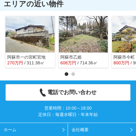
エリアの近い物件
阿蘇市一の宮町宮地
阿蘇市乙姫
阿蘇市今町
270
万
円
/ 311.38㎡
608
万
円
/ 714.36㎡
800
万
円
/ 
電話でお問い合わせ
営業時間：10:00～18:00
定休日：毎週水曜日・年末年始
ホーム
会社概要