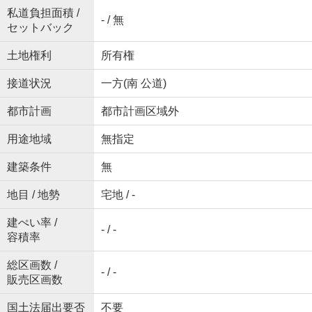
私道負担面積 /
- / 無
セットバック
土地権利
所有権
接道状況
一方(南 公道)
都市計画
都市計画区域外
用途地域
無指定
建築条件
無
地目 / 地勢
宅地 / -
建ぺい率 /
- / -
容積率
総区画数 /
- / -
販売区画数
国土法届出要否
不要