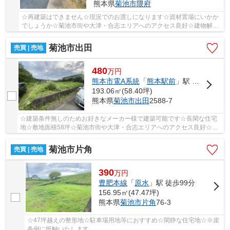
熊本県
菊池市
隈府
☆再建築はできません☆現況でのお渡しになります☆資材置場にいかか
でしょうか☆菊池市街や大津・合志エリアへのアクセス良好☆建物解体
費用は買主様負担となります☆
菊池市出田
売買 | 売地
480
万
円
熊本市電A系統
「
熊本駅前
」駅 バス99分 「広瀬」 停歩9分
193.06㎡(58.40坪)
熊本県
菊池市
出田
2588‐7
☆建築条件無しのためお好きなメーカー様で建築可能です☆長閑な住宅
地☆敷地面積58坪☆菊池市街や大津・合志エリアへのアクセス良好☆バ
ス停【広瀬】まで徒歩約9分☆花房小学校・菊池南中学...
菊池市片角
売買 | 売地
390
万
円
豊肥本線
「
原水
」駅 徒歩99分
156.95㎡(47.47坪)
熊本県
菊池市
片角
76-3
☆47坪越えの整形地☆駐車場用地等におすすめ☆閑静な住宅地☆※崖
条例に抵触いたします