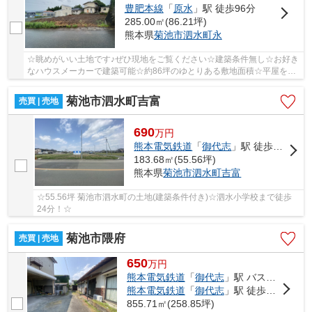
豊肥本線
「
原水
」駅 徒歩96分
285.00㎡(86.21坪)
熊本県
菊池市
泗水町永
☆眺めがいい土地です♪ぜひ現地をご覧ください☆建築条件無し☆お好き
なハウスメーカーで建築可能☆約86坪のゆとりある敷地面積☆平屋を検
討している方におすすめ♪泗水東小学校・泗水中学校...
菊池市泗水町吉富
売買 | 売地
690
万
円
熊本電気鉄道
「
御代志
」駅 徒歩93分
183.68㎡(55.56坪)
熊本県
菊池市
泗水町吉富
☆55.56坪 菊池市泗水町の土地(建築条件付き)☆泗水小学校まで徒歩
24分！☆
菊池市隈府
売買 | 売地
650
万
円
熊本電気鉄道
「
御代志
」駅 バス42分 「栄町（菊池市）」 停歩4分
熊本電気鉄道
「
御代志
」駅 徒歩99分
855.71㎡(258.85坪)