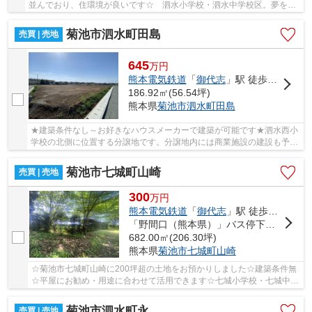
並んでおり、住環境が良いです☆ 泗水小学校・泗水中学校区。夢を叶
える自由設計！あなただけのお家を☆
菊池市泗水町田島
売買 | 売地
645
万
円
熊本電気鉄道
「
御代志
」駅 徒歩85分
186.92㎡(56.54坪)
熊本県
菊池市
泗水町田島
★建築条件なし～お好きなハウスメーカーで建築が可能です★泗水西小
学校の北側に位置する分譲地です。分譲地内には商業施設の建設も予定
されております。
菊池市七城町山崎
売買 | 売地
300
万
円
熊本電気鉄道
「
御代志
」駅 徒歩99分
「野間口（熊本県）」バス停下車 徒歩11分
682.00㎡(206.30坪)
熊本県
菊池市
七城町山崎
☆菊池市七城町山崎に200坪超の土地をお預かりしました☆建築条件無
☆平屋にお勧め・用途に合わせて活用できます☆七城小学校・七城中学
校エリア☆
菊池市泗水町永
売買 | 売地