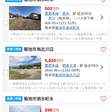
500
万
円
豊肥本線
「
原水
」駅 徒歩92分
「高江（熊本県）」バス停下車 徒歩40分
405.00㎡(122.51坪)
熊本県
菊池市
泗水町永
☆眺めがいい土地です♪ぜひ現地をご覧ください☆建築条件無し☆お好き
なハウスメーカーで建築可能☆122坪超のゆとりある敷地面積☆平屋を
検討している方におすすめ♪☆泗水東小学校・泗水中学...
菊池市旭志川辺
売買 | 売地
5,820
万
円
豊肥本線
「
肥後大津
」駅 徒歩99分
3844.96㎡(1163.09坪)
熊本県
菊池市
旭志川辺
☆事業用地をお求めの方へ☆JASMまで車で約11分☆セミコンテクノパ
ークや熊本空港へのアクセス良好☆広大な土地で様々な事業用途に対応
できます☆ ※物件現地から、最寄り駅の”豊肥本線 肥後...
菊池市泗水町永
売買 | 売地
298
万
円