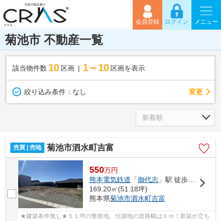
会員登録
ログイン
メニュー
菊池市 不動産一覧
10
1～10
該当物件数
区画
区画を表示
変更
絞り込み条件：
なし
菊池市泗水町吉富
売買 | 売地
550
万
円
熊本電気鉄道
「
御代志
」駅 徒歩93分
169.20㎡(51.18坪)
熊本県
菊池市
泗水町吉富
★建築条件無し★５１坪の整形地。分譲地の道路幅は６ｍ！新築が立ち