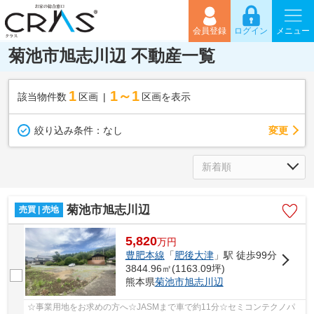
会員登録
ログイン
メニュー
菊池市旭志川辺 不動産一覧
1
1～1
該当物件数
区画
区画を表示
変更
絞り込み条件：
なし
菊池市旭志川辺
売買 | 売地
5,820
万
円
豊肥本線
「
肥後大津
」駅 徒歩99分
3844.96㎡(1163.09坪)
熊本県
菊池市
旭志川辺
☆事業用地をお求めの方へ☆JASMまで車で約11分☆セミコンテクノパ