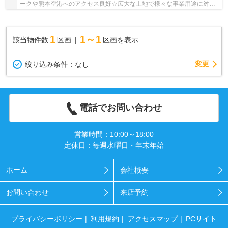
ークや熊本空港へのアクセス良好☆広大な土地で様々な事業用途に対応
できます☆ ※物件現地から、最寄り駅の”豊肥本線 肥後...
1
1～1
該当物件数
区画
区画を表示
変更
絞り込み条件：
なし
電話でお問い合わせ
営業時間：10:00～18:00
定休日：毎週水曜日・年末年始
ホーム
会社概要
お問い合わせ
来店予約
プライバシーポリシー
利用規約
アクセスマップ
PCサイト