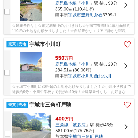
鹿児島本線
「
小川
」駅 徒歩99分
365.00㎡(110.41坪)
熊本県
宇城市
豊野町糸石
3799-1
☆建築条件なし☆確定測量後のお引き渡し☆宇城市豊野町に敷地面積約
110坪の土地をお預かりしました！☆自然豊かなエリアで静かな環境で
す☆豊野小学校・中学校まで徒歩10分圏内と好立地！☆
宇城市小川町
売買 | 売地
550
万
円
鹿児島本線
「
小川
」駅 徒歩29分
284.51㎡(86.06坪)
熊本県
宇城市
小川町西北小川
☆宇城市小川町に86坪超の土地をお預かりしました！☆小川小学校まで
徒歩約9分・小川中学校まで徒歩約10分！☆建築条件なし！お好きなハ
ウスメーカーで建築可！平屋もご検討いただけます☆...
宇城市三角町戸馳
売買 | 売地
400
万
円
三角線
「
波多浦
」駅 徒歩46分
581.00㎡(175.75坪)
熊本県
宇城市
三角町戸馳