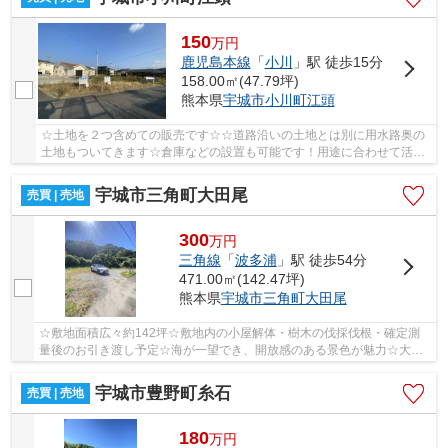
150
万
円
鹿児島本線
「
小川
」駅 徒歩15分
158.00㎡(47.79坪)
熊本県
宇城市
小川町江頭
☆土地を２つ含めての販売です☆☆道路沿いの土地とは別に用水路奥の
土地もついてきます☆倉庫などの設置も可能です！用途に合わせて活用
できます☆投資物件としても活用可能☆
宇城市三角町大田尾
売買 | 売地
300
万
円
三角線
「
波多浦
」駅 徒歩54分
471.00㎡(142.47坪)
熊本県
宇城市
三角町大田尾
☆敷地面積広々約142坪☆敷地内の小屋解体・樹木の伐採伐根・確定測
量後のお引き渡し予定☆海が一望でき、開放感のある景色が魅力☆大田
尾海水浴場まで徒歩約2分☆資材置き場や駐車場として...
宇城市豊野町糸石
売買 | 売地
180
万
円