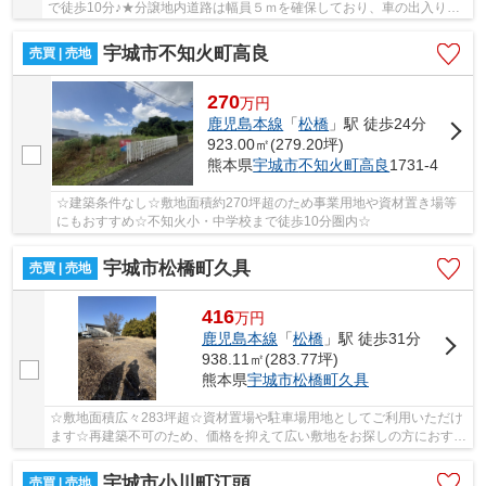
で徒歩10分♪★分譲地内道路は幅員５ｍを確保しており、車の出入りも
スムーズで安心です♪
宇城市不知火町高良
売買 | 売地
270
万
円
鹿児島本線
「
松橋
」駅 徒歩24分
923.00㎡(279.20坪)
熊本県
宇城市
不知火町高良
1731-4
☆建築条件なし☆敷地面積約270坪超のため事業用地や資材置き場等
にもおすすめ☆不知火小・中学校まで徒歩10分圏内☆
宇城市松橋町久具
売買 | 売地
416
万
円
鹿児島本線
「
松橋
」駅 徒歩31分
938.11㎡(283.77坪)
熊本県
宇城市
松橋町久具
☆敷地面積広々283坪超☆資材置場や駐車場用地としてご利用いただけ
ます☆再建築不可のため、価格を抑えて広い敷地をお探しの方におすす
め☆
宇城市小川町江頭
売買 | 売地