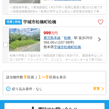
☆建築条件無し☆敷地面積広々約175坪☆長閑な風景が魅力の土地です
☆前面道路幅員約8ｍ！駐車が苦手な方も安心☆若宮海水浴場まで車で
約2分☆三角ゴルフ練習場まで車で約3分☆
宇城市松橋町松橋
売買 | 売地
999
万
円
鹿児島本線
「
松橋
」駅 徒歩25分
356.00㎡(107.68坪)
熊本県
宇城市
松橋町松橋
松橋小学校まで徒歩1分！南面道路で陽当り良好です。 建築条件なしの
広々107坪！ ドラッグストア、コンビニ、ホームセンターまで車で3分圏
内です！ 松橋バイパスまで車で4分で出られま...
9
1～9
該当物件数
区画
区画を表示
変更
絞り込み条件：
なし