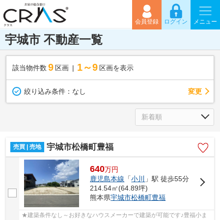
会員登録
ログイン
メニュー
宇城市 不動産一覧
9
1～9
該当物件数
区画
区画を表示
変更
絞り込み条件：
なし
宇城市松橋町豊福
売買 | 売地
640
万
円
鹿児島本線
「
小川
」駅 徒歩55分
214.54㎡(64.89坪)
熊本県
宇城市
松橋町豊福
★建築条件なし～お好きなハウスメーカーで建築が可能です♪豊福小ま