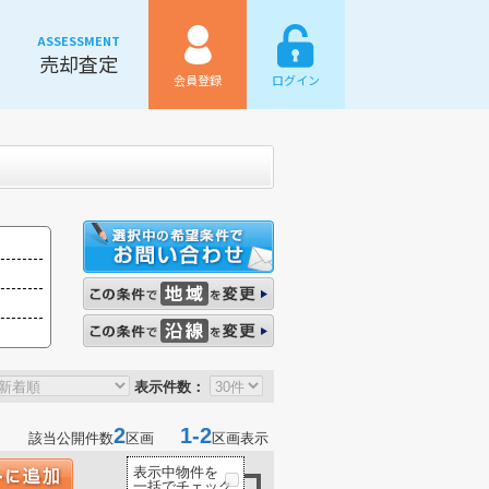
ASSESSMENT
売却査定
会員登録
ログイン
表示件数：
2
1-2
該当公開件数
区画
区画表示
表示中物件を
一括でチェック