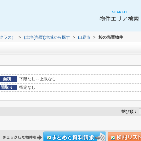
SEARCH
物件エリア検索
（クラス）
>
(土地(売買))地域から探す
>
山鹿市
>
杉の売買物件
面積
下限なし～上限なし
間取り
指定なし
並び順：