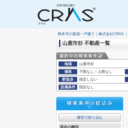
熊本市の新築一戸建て｜株式会社CRAS
山鹿市杉 不動産一覧
地域
山鹿市杉
価格
下限なし～上限なし
駅徒歩
指定しない
設備条件
指定なし
種別で絞り込む
現在の種別