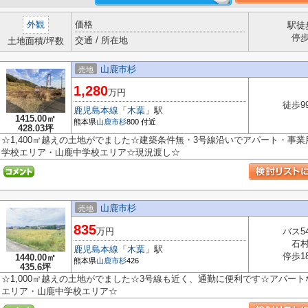
外観
価格
駅徒
停
交通 / 所在地
土地面積/坪数
山鹿市杉
売地
1,280
万円
徒歩9
鹿児島本線
「
木葉
」駅
1415.00㎡
熊本県
山鹿市
杉
800 付近
428.03坪
☆1,400㎡越えの土地がでました☆建築条件無・3号線沿いでアパート・事
学校エリア・山鹿中学校エリア☆現況渡し☆
山鹿市杉
売地
835
万円
バス5
石
鹿児島本線
「
木葉
」駅
停歩1
1440.00㎡
熊本県
山鹿市
杉
426
435.6坪
☆1,000㎡越えの土地がでました☆3号線も近く、通勤に便利です☆アパー
エリア・山鹿中学校エリア☆