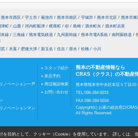
熊本市西区
/
宇土市
/
菊池市
/
熊本市南区
/
宇城市
/
熊本市北区
/
熊本市東
網津町
/
山鹿
/
河内町船津
/
梶尾町
/
杉
/
島崎
/
泗水町永
/
泗水町吉富
肥本線
/
三角線
/
熊本電気鉄道
/
九州新幹線
/
熊本市電A系統
/
南阿蘇鉄道
/
道
川尻
/
木葉
/
肥後大津
/
新玉名
/
住吉
/
原水
/
松橋
/
小川
熊本の不動産情報なら
スタッフ紹介
CRAS（クラス）の不動産
来店予約
リノベーション一戸
周辺施設検索
熊本県熊本市中央区本荘５丁目10-
お問い合わせ
TEL:096-284-5033
ン
FAX:096-284-5034
Copyright(c) お家の総合窓口C
リノベーションマン
All Rights Reserved.
を目的として、クッキー（Cookie）を使用しています。
詳しくは、