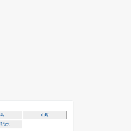
南島
山鹿
町池永