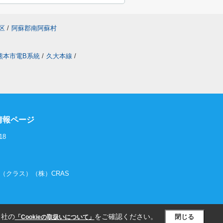
区
/
阿蘇郡南阿蘇村
熊本市電B系統
/
久大本線
/
情報ページ
18
RAS（クラス）（株）CRAS
当社の
をご確認ください。
閉じる
「Cookieの取扱いについて」