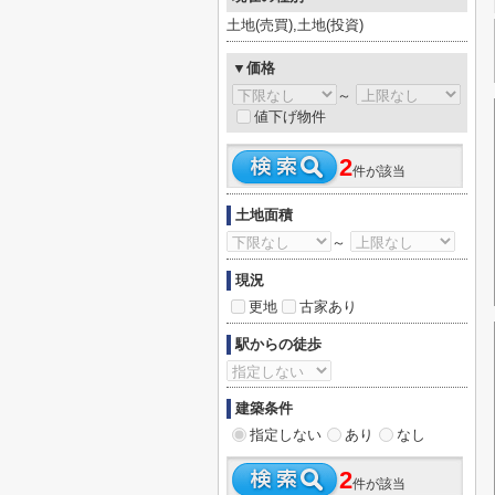
土地(売買),土地(投資)
▼価格
～
値下げ物件
2
件が該当
土地面積
～
現況
更地
古家あり
駅からの徒歩
建築条件
指定しない
あり
なし
2
件が該当