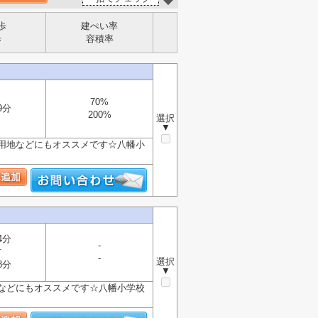
歩
建ぺい率
歩
容積率
70%
9分
200%
選択
▼
業用地などにもオススメです☆八幡小
4分
-
村
-
選択
8分
▼
トなどにもオススメです☆八幡小学校