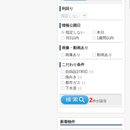
利回り
情報公開日
指定しない
本日
3日以内
1週間以内
画像・動画あり
画像あり
動画あり
こだわり条件
自由設計対応
(-)
南向き
(-)
都市ガス
(-)
下水道
(-)
2
件が該当
新着物件