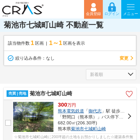
会員登録
ログイン
メニュー
菊池市七城町山崎 不動産一覧
1
1～1
該当物件数
区画
区画を表示
変更
絞り込み条件：
なし
菊池市七城町山崎
売買 | 売地
300
万
円
熊本電気鉄道
「
御代志
」駅 徒歩99分
「野間口（熊本県）」バス停下車 徒歩11分
682.00㎡(206.30坪)
熊本県
菊池市
七城町山崎
☆菊池市七城町山崎に200坪超の土地をお預かりしました☆建築条件無