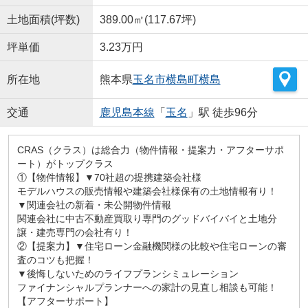
土地面積(坪数)
389.00㎡(117.67坪)
坪単価
3.23万円
所在地
熊本県
玉名市
横島町横島
交通
鹿児島本線
「
玉名
」駅 徒歩96分
CRAS（クラス）は総合力（物件情報・提案力・アフターサポ
ート）がトップクラス
①【物件情報】▼70社超の提携建築会社様
モデルハウスの販売情報や建築会社様保有の土地情報有り！
▼関連会社の新着・未公開物件情報
関連会社に中古不動産買取り専門のグッドバイバイと土地分
譲・建売専門の会社有り！
②【提案力】▼住宅ローン金融機関様の比較や住宅ローンの審
査のコツも把握！
▼後悔しないためのライフプランシミュレーション
ファイナンシャルプランナーへの家計の見直し相談も可能！
【アフターサポート】