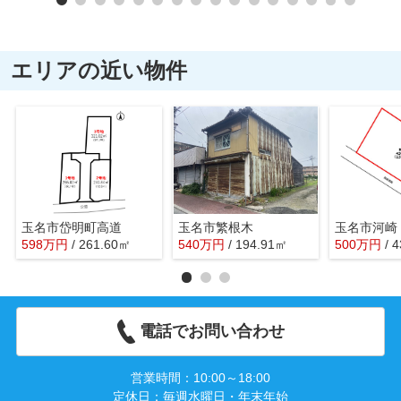
エリアの近い物件
玉名市岱明町高道
玉名市繁根木
玉名市河崎
598
万
円
/ 261.60㎡
540
万
円
/ 194.91㎡
500
万
円
/ 
電話でお問い合わせ
営業時間：10:00～18:00
定休日：毎週水曜日・年末年始