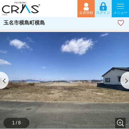
会員登録
ログイン
メニュー
玉名市横島町横島
1 / 8