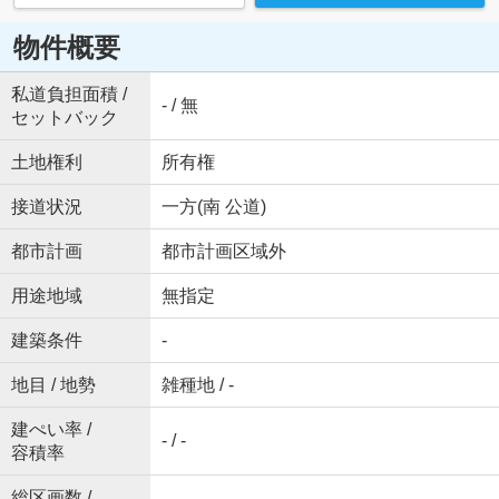
物件概要
私道負担面積 /
- / 無
セットバック
土地権利
所有権
接道状況
一方(南 公道)
都市計画
都市計画区域外
用途地域
無指定
建築条件
-
地目 / 地勢
雑種地 / -
建ぺい率 /
- / -
容積率
総区画数 /