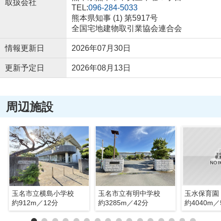
取扱会社
TEL:
096-284-5033
熊本県知事 (1) 第5917号
全国宅地建物取引業協会連合会
情報更新日
2026年07月30日
更新予定日
2026年08月13日
周辺施設
玉名市立横島小学校
玉名市立有明中学校
玉水保育園
約912m／12分
約3285m／42分
約4040m／