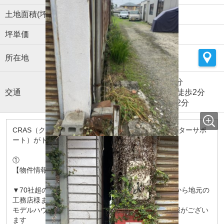
土地面積(坪数)
194.91㎡(58.96坪)
坪単価
9.16万円
所在地
熊本県
玉名市
繁根木
鹿児島本線
「
玉名
」駅 徒歩9分
交通
「亀甲商店街」バス停下車 徒歩2分
「繁根木」バス停下車 徒歩2分
CRAS（クラス）は総合力（物件情報・提案力・アフターサポ
ート）がトップクラス
①
【物件情報】
▼70社超の提携建築会社様（大手ハウスメーカー様から地元の
工務店様まで）
モデルハウスの販売情報や建築会社様保有の土地情報がござい
ます