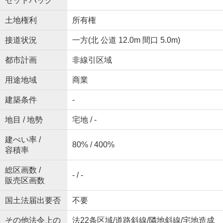
セットバック
土地権利
所有権
接道状況
一方(北 公道 12.0m 間口 5.0m)
都市計画
非線引区域
用途地域
商業
建築条件
-
地目 / 地勢
宅地 / -
建ぺい率 /
80% / 400%
容積率
総区画数 /
- / -
販売区画数
国土法届出要否
不要
その他法令上の
法22条区域/道路斜線/隣地斜線/宅地造成