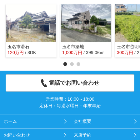
玉名市滑石
玉名市築地
玉名市岱明
120
万
円
/ 8DK
1,000
万
円
/ 399.06㎡
300
万
円
/ 
電話でお問い合わせ
営業時間：10:00～18:00
定休日：毎週水曜日・年末年始
ホーム
会社概要
お問い合わせ
来店予約