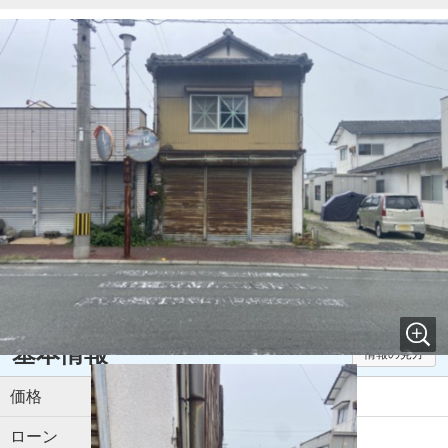
支払いシミュレーション
540万円
(ローン：1.4万円/月)
194.91㎡(58.96坪)
☆玉名駅まで徒歩9分☆商業施設やコンビニも徒歩圏内にあ
り、生活しやすい環境です☆玉名町小学校・玉名中学校☆※建
物の損傷が多数あるため、土地としての利用がオススメです
お気に入り追加
お問い合わせ
基本情報
情報の見方
価格
540万円
ローン
1.4万円/月