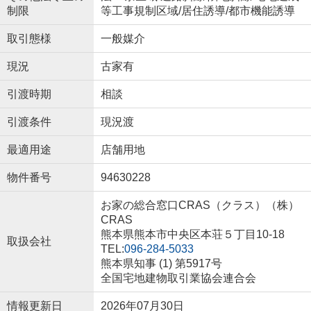
制限
等工事規制区域/居住誘導/都市機能誘導
取引態様
一般媒介
現況
古家有
引渡時期
相談
引渡条件
現況渡
最適用途
店舗用地
物件番号
94630228
お家の総合窓口CRAS（クラス）（株）
CRAS
熊本県熊本市中央区本荘５丁目10-18
取扱会社
TEL:
096-284-5033
熊本県知事 (1) 第5917号
全国宅地建物取引業協会連合会
情報更新日
2026年07月30日