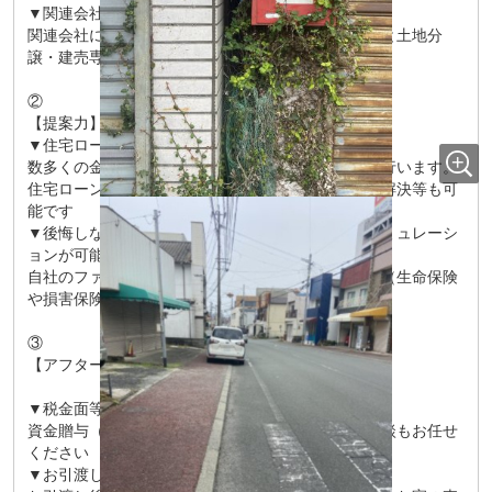
▼関連会社の新着・未公開物件情報
関連会社に中古不動産買取り専門のグッドバイバイと土地分
譲・建売専門の会社がございます
②
【提案力】
▼住宅ローンの知識が豊富
数多くの金融機関様の比較を行い、最適なご提案を行います。
住宅ローンの審査が通らなくて困っている方の問題解決等も可
能です
▼後悔しないお家の購入のために、ライフプランシミュレーシ
ョンが可能です
自社のファイナンシャルプランナーが家計の見直し（生命保険
や損害保険、通信費）も可能です
③
【アフターサポート】
▼税金面等のアドバイスが可能
資金贈与（援助）や住宅ローン控除のご案内やご相談もお任せ
ください
▼お引渡し後も定期的にご連絡いたします