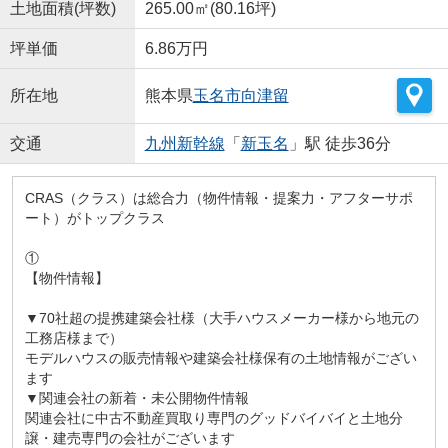
土地面積(坪数)
265.00㎡(80.16坪)
坪単価
6.86万円
所在地
熊本県
玉名市
向津留
交通
九州新幹線
「
新玉名
」駅 徒歩36分
CRAS（クラス）は総合力（物件情報・提案力・アフターサポ
ート）がトップクラス
①
【物件情報】
▼70社超の提携建築会社様（大手ハウスメーカー様から地元の
工務店様まで）
モデルハウスの販売情報や建築会社様保有の土地情報がござい
ます
▼関連会社の新着・未公開物件情報
関連会社に中古不動産買取り専門のグッドバイバイと土地分
譲・建売専門の会社がございます