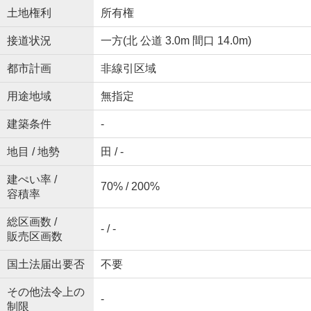
土地権利
所有権
接道状況
一方(北 公道 3.0m 間口 14.0m)
都市計画
非線引区域
用途地域
無指定
建築条件
-
地目 / 地勢
田 / -
建ぺい率 /
70% / 200%
容積率
総区画数 /
- / -
販売区画数
国土法届出要否
不要
その他法令上の
-
制限