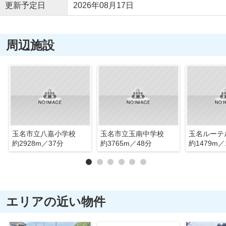
更新予定日
2026年08月17日
周辺施設
玉名市立八嘉小学校
玉名市立玉南中学校
玉名ルーテ
約2928m／37分
約3765m／48分
約1479m／
エリアの近い物件