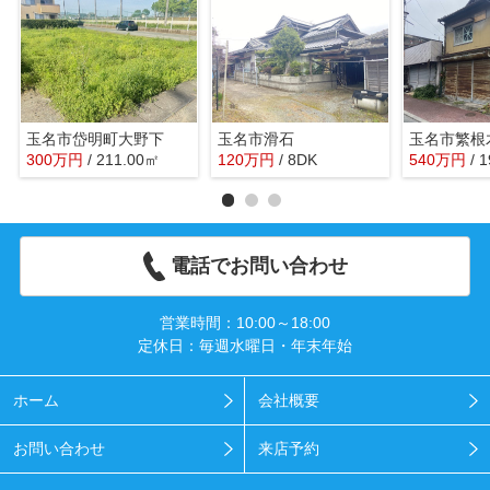
玉名市岱明町大野下
玉名市滑石
玉名市繁根
300
万
円
/ 211.00㎡
120
万
円
/ 8DK
540
万
円
/ 
電話でお問い合わせ
営業時間：10:00～18:00
定休日：毎週水曜日・年末年始
ホーム
会社概要
お問い合わせ
来店予約