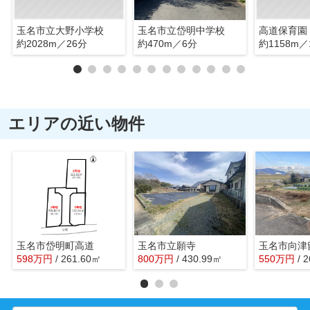
玉名市立大野小学校
玉名市立岱明中学校
高道保育園
約2028m／26分
約470m／6分
約1158m／
エリアの近い物件
玉名市岱明町高道
玉名市立願寺
玉名市向津
598
万
円
/ 261.60㎡
800
万
円
/ 430.99㎡
550
万
円
/ 