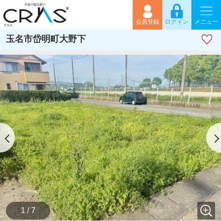
会員登録
ログイン
メニュー
玉名市岱明町大野下
1 / 7