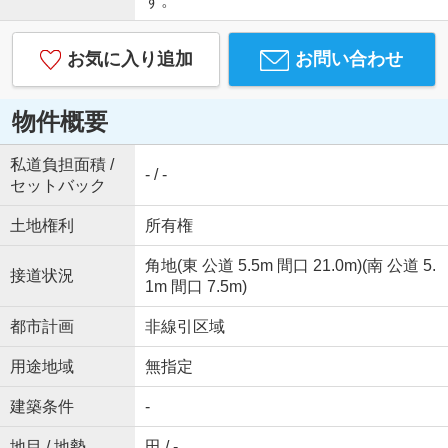
す。
お気に入り追加
お問い合わせ
物件概要
私道負担面積 /
- / -
セットバック
土地権利
所有権
角地(東 公道 5.5m 間口 21.0m)(南 公道 5.
接道状況
1m 間口 7.5m)
都市計画
非線引区域
用途地域
無指定
建築条件
-
地目 / 地勢
田 / -