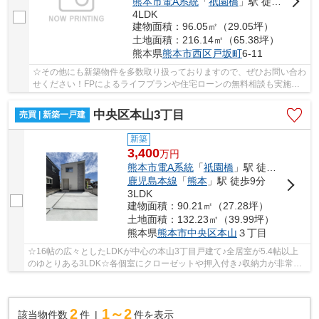
熊本市電A系統
「
祇園橋
」駅 徒歩27分
4LDK
建物面積：96.05㎡（29.05坪）
土地面積：216.14㎡（65.38坪）
熊本県
熊本市西区
戸坂町
6-11
☆その他にも新築物件を多数取り扱っておりますので、ぜひお問い合わ
せください！FPによるライフプランや住宅ローンの無料相談も実施中
です☆
中央区本山3丁目
売買 | 新築一戸建
新築
3,400
万
円
熊本市電A系統
「
祇園橋
」駅 徒歩11分
鹿児島本線
「
熊本
」駅 徒歩9分
3LDK
建物面積：90.21㎡（27.28坪）
土地面積：132.23㎡（39.99坪）
熊本県
熊本市中央区
本山
３丁目
☆16帖の広々としたLDKが中心の本山3丁目戸建て♪全居室が5.4帖以上
のゆとりある3LDK☆各個室にクローゼットや押入付き♪収納力が非常に
高いのが魅力です☆各階にトイレが配置され、生活動...
2
1～2
該当物件数
件
件を表示