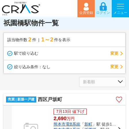
会員登録
ログイン
メニュー
祇園橋駅物件一覧
2
1～2
該当物件数
件
件を表示
駅で絞り込む
変更
変更
絞り込み条件：
なし
西区戸坂町
売買 | 新築一戸建
7月13日 値下げ
2,690
万
円
熊本市電B系統
「
新町
」駅 徒歩17分