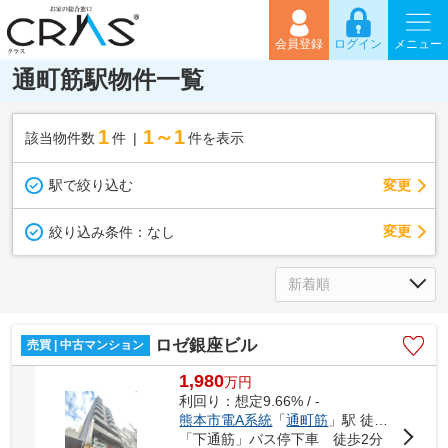
会員登録
ログイン
メニュー
通町筋駅物件一覧
1
1～1
該当物件数
件
件を表示
駅で絞り込む
変更
変更
絞り込み条件：
なし
ロゼ銀座ビル
売買 | 中古マンション
1,980
万
円
利回り：想定9.66% / -
熊本市電A系統
「
通町筋
」駅 徒歩5分
「下通筋」バス停下車 徒歩2分