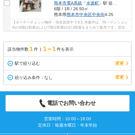
熊本市電A系統
「
水道町
」駅 徒歩7分
6階 / 1R / 26.50㎡
熊本県
熊本市中央区
中央街
4-25
【オーナーチェンジ物件・現在賃貸中です】本案件は、同一マンション
内の6階(1部屋)および7階(2部屋)の計3部屋をまとめて販売です。居住用
に限らず、事務所利用も可能なため、安定した...
1
1～1
該当物件数
件
件を表示
駅で絞り込む
変更
変更
絞り込み条件：
なし
電話でお問い合わせ
営業時間：10:00～18:00
定休日：毎週水曜日・年末年始