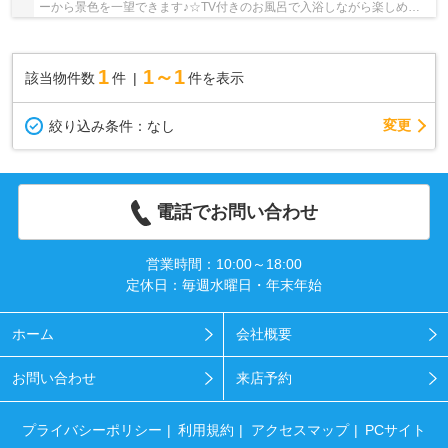
ーから景色を一望できます♪☆TV付きのお風呂で入浴しながら楽しめま
す☆駐車3台可☆菊陽北小・菊陽中校区☆原水駅まで徒歩...
1
1～1
該当物件数
件
件を表示
変更
絞り込み条件：
なし
電話でお問い合わせ
営業時間：10:00～18:00
定休日：毎週水曜日・年末年始
ホーム
会社概要
お問い合わせ
来店予約
プライバシーポリシー
利用規約
アクセスマップ
PCサイト