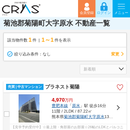
会員登録
ログイン
メニュー
菊池郡菊陽町大字原水 不動産一覧
1
1～1
該当物件数
件
件を表示
変更
絞り込み条件：
なし
プラネスト菊陽
売買 | 中古マンション
4,970
万
円
豊肥本線
「
原水
」駅 徒歩16分
11階 / 2LDK / 87.22㎡
熊本県
菊池郡菊陽町
大字原水
1328-13
【見学予約受付中】☆最上階・角部屋のお部屋☆26帖のLDKとバルコニ