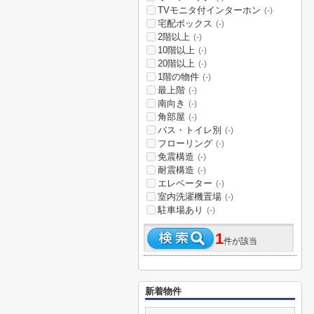
TVモニタ付インターホン
(-)
宅配ボックス
(-)
2階以上
(-)
10階以上
(-)
20階以上
(-)
1階の物件
(-)
最上階
(-)
南向き
(-)
角部屋
(-)
バス・トイレ別
(-)
フローリング
(-)
免震構造
(-)
耐震構造
(-)
エレベーター
(-)
室内洗濯機置場
(-)
駐車場あり
(-)
1
件が該当
新着物件