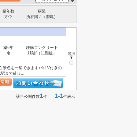
築年数
構造
方位
所在階 / （階建）
築6年
鉄筋コンクリート
南
11階/（11階建）
選択
▼
ら景色を一望できます♪☆TV付きの
まで徒歩...
1
1-1
該当公開件数
件
件表示