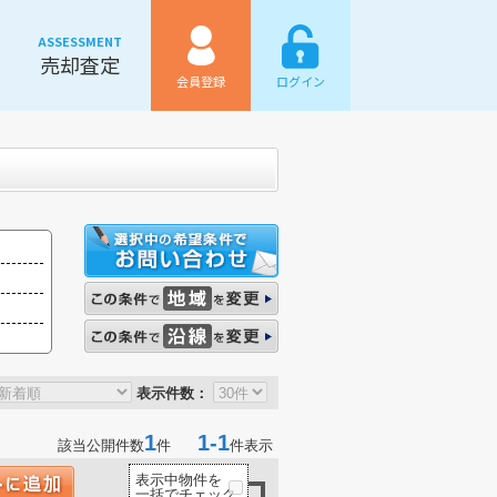
ASSESSMENT
売却査定
会員登録
ログイン
表示件数：
1
1-1
該当公開件数
件
件表示
表示中物件を
一括でチェック