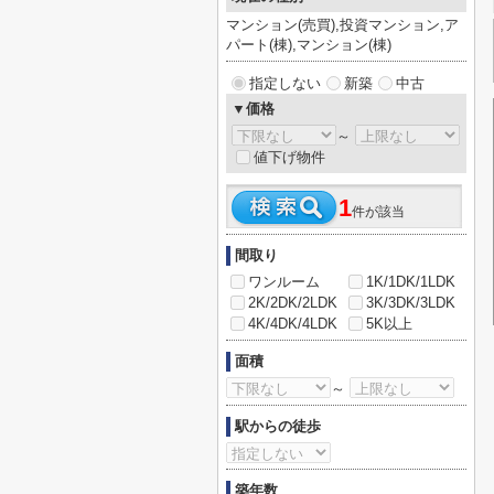
マンション(売買),投資マンション,ア
パート(棟),マンション(棟)
指定しない
新築
中古
▼価格
～
値下げ物件
1
件が該当
間取り
ワンルーム
1K/1DK/1LDK
2K/2DK/2LDK
3K/3DK/3LDK
4K/4DK/4LDK
5K以上
面積
～
駅からの徒歩
築年数