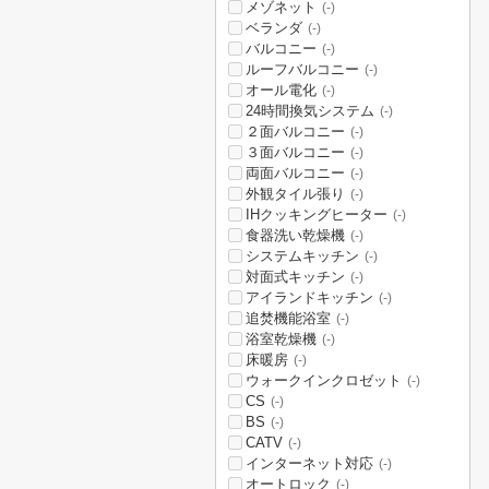
メゾネット
(-)
ベランダ
(-)
バルコニー
(-)
ルーフバルコニー
(-)
オール電化
(-)
24時間換気システム
(-)
２面バルコニー
(-)
３面バルコニー
(-)
両面バルコニー
(-)
外観タイル張り
(-)
IHクッキングヒーター
(-)
食器洗い乾燥機
(-)
システムキッチン
(-)
対面式キッチン
(-)
アイランドキッチン
(-)
追焚機能浴室
(-)
浴室乾燥機
(-)
床暖房
(-)
ウォークインクロゼット
(-)
CS
(-)
BS
(-)
CATV
(-)
インターネット対応
(-)
オートロック
(-)