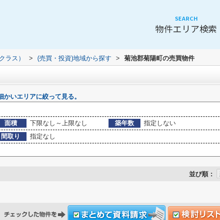
SEARCH
物件エリア検索
（クラス）
>
(売買・投資)地域から探す
>
菊池郡菊陽町の売買物件
細かいエリアに絞って見る。
面積
下限なし～上限なし
築年数
指定しない
間取り
指定なし
並び順：