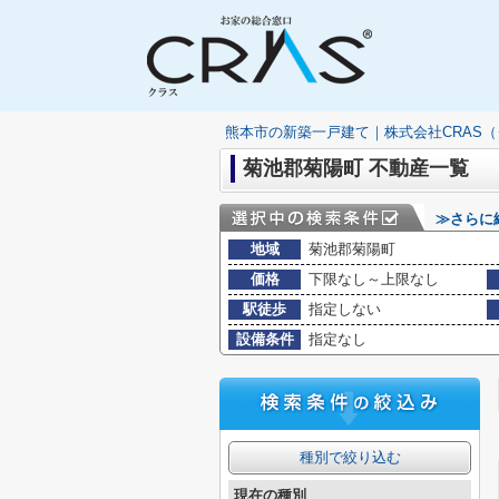
熊本市の新築一戸建て｜株式会社CRAS
菊池郡菊陽町 不動産一覧
≫さらに
地域
菊池郡菊陽町
価格
下限なし～上限なし
駅徒歩
指定しない
設備条件
指定なし
種別で絞り込む
現在の種別