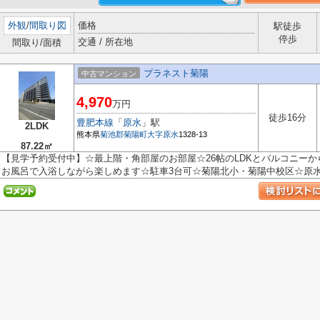
外観
/
間取り図
価格
駅徒歩
停歩
交通 / 所在地
間取り/面積
プラネスト菊陽
中古マンション
4,970
万円
徒歩16分
豊肥本線
「
原水
」駅
2LDK
熊本県
菊池郡菊陽町
大字原水
1328-13
87.22㎡
【見学予約受付中】☆最上階・角部屋のお部屋☆26帖のLDKとバルコニーか
お風呂で入浴しながら楽しめます☆駐車3台可☆菊陽北小・菊陽中校区☆原水駅