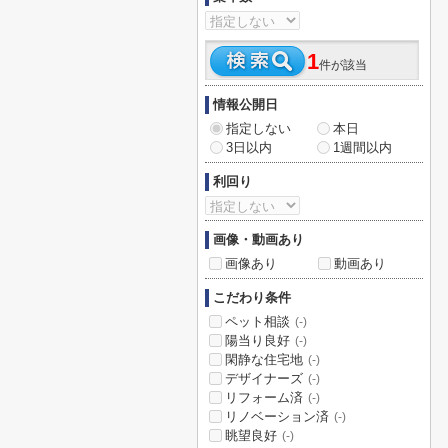
1
件が該当
情報公開日
指定しない
本日
3日以内
1週間以内
利回り
画像・動画あり
画像あり
動画あり
こだわり条件
ペット相談
(-)
陽当り良好
(-)
閑静な住宅地
(-)
デザイナーズ
(-)
リフォーム済
(-)
リノベーション済
(-)
眺望良好
(-)