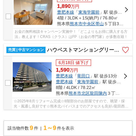
1,890
万
円
豊肥本線
「
東海学園前
」駅 徒歩25分
4階 / 3LDK＋1S(納戸) / 76.80㎡
熊本県
熊本市中央区
帯山
５丁目38-10
お金の無料相談キャンペーン実施中！「どこよりもお得に購入する方
法」教えます！CRAS（クラス）はFP（お金の専門家）が多数在籍！
ハウベストマンショングリーンヒル
売買 | 中古マンション
6月18日 値下げ
1,590
万
円
豊肥本線
「
竜田口
」駅 徒歩13分
豊肥本線
「
東海学園前
」駅 徒歩30分
8階 / 4LDK / 78.22㎡
熊本県
熊本市北区
龍田陳内
３丁目6-13
☆2025年8月リフォーム完成☆8階部分のお部屋ですので、眺望・採
光・風通し良好です☆熊本北バイパスまでのアクセスも良好♪龍田西
小・龍田中エリア☆
9
1～9
該当物件数
件
件を表示