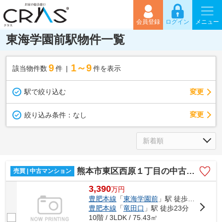
会員登録
ログイン
メニュー
東海学園前駅物件一覧
9
1～9
該当物件数
件
件を表示
駅で絞り込む
変更
変更
絞り込み条件：
なし
熊本市東区西原１丁目の中古マンション
売買 | 中古マンション
3,390
万
円
豊肥本線
「
東海学園前
」駅 徒歩17分
豊肥本線
「
竜田口
」駅 徒歩23分
10階 / 3LDK / 75.43㎡