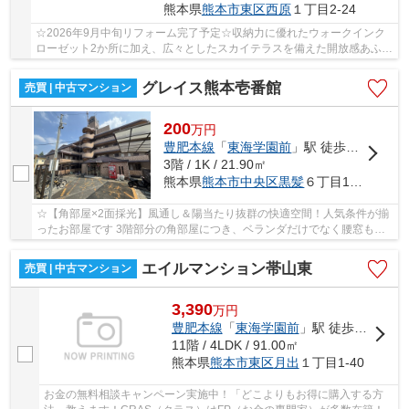
熊本県
熊本市東区
西原
１丁目2‐24
☆2026年9月中旬リフォーム完了予定☆収納力に優れたウォークインク
ローゼット2か所に加え、広々としたスカイテラスを備えた開放感あふれ
る住まい☆西原小・西原中学校まで徒歩約15分圏内☆
グレイス熊本壱番館
売買 | 中古マンション
200
万
円
豊肥本線
「
東海学園前
」駅 徒歩16分
3階 / 1K / 21.90㎡
熊本県
熊本市中央区
黒髪
６丁目14-17
☆【角部屋×2面採光】風通し＆陽当たり抜群の快適空間！人気条件が揃
ったお部屋です 3階部分の角部屋につき、ベランダだけでなく腰窓もあ
る2面採光で開放感たっぷり！お部屋全体に心地...
エイルマンション帯山東
売買 | 中古マンション
3,390
万
円
豊肥本線
「
東海学園前
」駅 徒歩35分
11階 / 4LDK / 91.00㎡
熊本県
熊本市東区
月出
１丁目1-40
お金の無料相談キャンペーン実施中！「どこよりもお得に購入する方