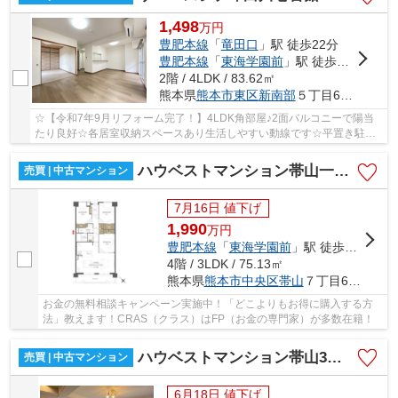
1,498
万
円
豊肥本線
「
竜田口
」駅 徒歩22分
豊肥本線
「
東海学園前
」駅 徒歩17分
2階 / 4LDK / 83.62㎡
熊本県
熊本市東区
新南部
５丁目6番100
☆【令和7年9月リフォーム完了！】4LDK角部屋♪2面バルコニーで陽当
たり良好☆各居室収納スペースあり生活しやすい動線です☆平置き駐車
場1台確保済・駐輪場・バイク置き場無料☆西原小学校...
ハウベストマンション帯山一番館
売買 | 中古マンション
7月16日 値下げ
1,990
万
円
豊肥本線
「
東海学園前
」駅 徒歩20分
4階 / 3LDK / 75.13㎡
熊本県
熊本市中央区
帯山
７丁目6-10
お金の無料相談キャンペーン実施中！「どこよりもお得に購入する方
法」教えます！CRAS（クラス）はFP（お金の専門家）が多数在籍！
ハウベストマンション帯山3番館
売買 | 中古マンション
6月18日 値下げ