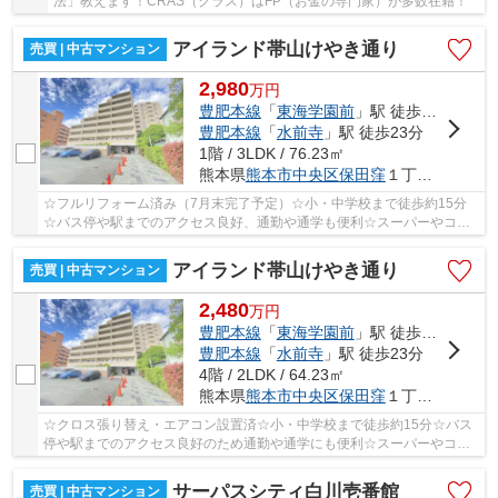
法」教えます！CRAS（クラス）はFP（お金の専門家）が多数在籍！
アイランド帯山けやき通り
売買 | 中古マンション
2,980
万
円
豊肥本線
「
東海学園前
」駅 徒歩13分
豊肥本線
「
水前寺
」駅 徒歩23分
1階 / 3LDK / 76.23㎡
熊本県
熊本市中央区
保田窪
１丁目10-10
☆フルリフォーム済み（7月末完了予定）☆小・中学校まで徒歩約15分
☆バス停や駅までのアクセス良好、通勤や通学も便利☆スーパーやコン
ビニも近隣にあり生活利便性も良好☆帯山西小学校・...
アイランド帯山けやき通り
売買 | 中古マンション
2,480
万
円
豊肥本線
「
東海学園前
」駅 徒歩13分
豊肥本線
「
水前寺
」駅 徒歩23分
4階 / 2LDK / 64.23㎡
熊本県
熊本市中央区
保田窪
１丁目10-10
☆クロス張り替え・エアコン設置済☆小・中学校まで徒歩約15分☆バス
停や駅までのアクセス良好のため通勤や通学にも便利☆スーパーやコン
ビニも近隣にあり生活利便性も良好☆帯山西小学校・...
サーパスシティ白川壱番館
売買 | 中古マンション