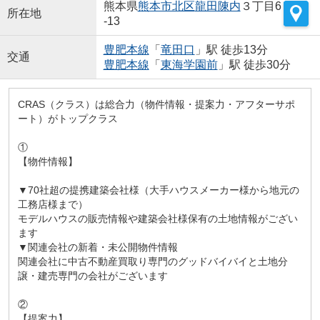
熊本県
熊本市北区
龍田陳内
３丁目6
所在地
-13
豊肥本線
「
竜田口
」駅 徒歩13分
交通
豊肥本線
「
東海学園前
」駅 徒歩30分
CRAS（クラス）は総合力（物件情報・提案力・アフターサポ
ート）がトップクラス
①
【物件情報】
▼70社超の提携建築会社様（大手ハウスメーカー様から地元の
工務店様まで）
モデルハウスの販売情報や建築会社様保有の土地情報がござい
ます
▼関連会社の新着・未公開物件情報
関連会社に中古不動産買取り専門のグッドバイバイと土地分
譲・建売専門の会社がございます
②
【提案力】