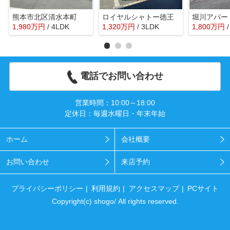
熊本市北区清水本町
ロイヤルシャトー徳王
堀川アパー
1,980
万
円
/ 4LDK
1,320
万
円
/ 3LDK
1,800
万
円
電話でお問い合わせ
営業時間：10:00～18:00
定休日：毎週水曜日・年末年始
ホーム
会社概要
お問い合わせ
来店予約
プライバシーポリシー
利用規約
アクセスマップ
PCサイト
Copyright(c) shogo/ All rights reserved.