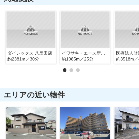
ダイレックス 八反田店
イワサキ・エース新南部店
約2381m／30分
約1985m／25分
約3518m／
エリアの近い物件