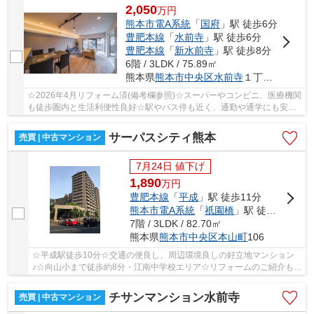
2,050
万
円
熊本市電A系統
「
国府
」駅 徒歩6分
豊肥本線
「
水前寺
」駅 徒歩6分
豊肥本線
「
新水前寺
」駅 徒歩8分
6階 / 3LDK / 75.89㎡
熊本県
熊本市中央区
水前寺
１丁目29-16
☆2026年4月リフォーム済(備考欄参照)☆スーパーやコンビニ、医療機関
も徒歩圏内と生活利便性良好☆駅やバス停も近く、通勤や通学にも安心
☆市内各方面へのアクセスも良好です☆出水小・出...
サーパスシティ熊本
売買 | 中古マンション
7月24日 値下げ
1,890
万
円
豊肥本線
「
平成
」駅 徒歩11分
熊本市電A系統
「
祇園橋
」駅 徒歩17分
7階 / 3LDK / 82.70㎡
熊本県
熊本市中央区
本山町
106
☆平成駅徒歩10分☆交通の便良し、周辺環境良しの好立地マンション
♪☆向山小まで徒歩約8分・江南中学校エリア☆リフォームのご紹介も可
能です☆
チサンマンション水前寺
売買 | 中古マンション