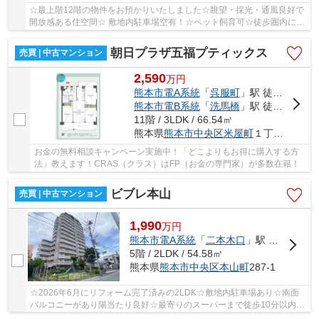
☆最上階12階の物件をお預かりいたしました☆眺望・採光・通風良好で
開放感ある住空間☆ 敷地内駐車場空有！☆ペット飼育可☆徒歩圏内にコ
ンビニ、スーパー、商業施設多数有☆
朝日プラザ五福プティックス
売買 | 中古マンション
2,590
万
円
熊本市電A系統
「
呉服町
」駅 徒歩4分
熊本市電B系統
「
洗馬橋
」駅 徒歩5分
11階 / 3LDK / 66.54㎡
熊本県
熊本市中央区
米屋町
１丁目17
お金の無料相談キャンペーン実施中！「どこよりもお得に購入する方
法」教えます！CRAS（クラス）はFP（お金の専門家）が多数在籍！
ビブレ本山
売買 | 中古マンション
1,990
万
円
熊本市電A系統
「
二本木口
」駅 徒歩16分
5階 / 2LDK / 54.58㎡
熊本県
熊本市中央区
本山町
287-1
☆2026年6月にリフォーム完了済みの2LDK☆敷地内駐車場あり☆南面
バルコニーがあり陽当たり良好☆最寄りのスーパーまで徒歩10分以内☆
熊本市立向山小/江南中学校区☆