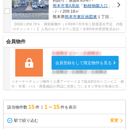
利回り：表面6.63% / -
熊本市電A系統
「
動植物園入口
」駅 徒歩28分
- / - / 209.18㎡
熊本県
熊本市東区
画図東
１丁目５−３
【利回り約8.78％・満室稼働中（※R8年7月中旬１部屋退去予定、内覧
のチャンス！）】 人気のセイラタウン至近！令和5年外壁塗装済みの安
定型一棟アパート！
会員物件
会員登録をして限定物件を見る
☆オーナーチェンジ物件☆上通アーケードまで徒歩約2分☆コンビニ・銀
行・市電・バス・商業施設が周辺に充実しています☆学生や単身の方に
おすすめ！セカンドハウスとしても利用可能です☆
15
1～15
該当物件数
件
件を表示
駅で絞り込む
変更