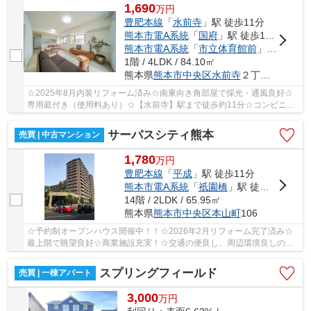
1,690
万
円
豊肥本線
「
水前寺
」駅 徒歩11分
熊本市電A系統
「
国府
」駅 徒歩12分
熊本市電A系統
「
市立体育館前
」駅 徒歩11分
1階 / 4LDK / 84.10㎡
熊本県
熊本市中央区
水前寺
２丁目20-29
☆2025年8月内装リフォーム済み☆南東向き角部屋で採光・通風良好☆
専用庭付き（使用料あり）☆【水前寺】駅まで徒歩約11分☆コンビニ・
スーパー・銀行など徒歩圏内で周辺環境充実☆出水小・...
サーパスシティ熊本
売買 | 中古マンション
1,780
万
円
豊肥本線
「
平成
」駅 徒歩11分
熊本市電A系統
「
祇園橋
」駅 徒歩17分
14階 / 2LDK / 65.95㎡
熊本県
熊本市中央区
本山町
106
☆予約制オープンハウス開催中！！☆2026年2月リフォーム完了済み☆
最上階で眺望良好☆商業施設充実！☆交通の便良し、周辺環境良しの好
立地マンション♪☆向山小まで徒歩約8分・江南中学校エ...
スプリングフィールド
売買 | 一棟アパート
3,000
万
円