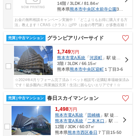
14階 / 3LDK / 81.84㎡
熊本県
熊本市中央区
水前寺公園
3-30
お金の無料相談キャンペーン実施中！「どこよりもお得に購入する方
法」教えます！CRAS（クラス）はFP（お金の専門家）が多数在籍！
グランピアリバーサイド
売買 | 中古マンション
1,749
万
円
熊本市電A系統
「
河原町
」駅 徒歩8分
3階 / 3LDK / 66.15㎡
熊本県
熊本市中央区
迎町
１丁目3-6
☆2024年4月リフォーム完了済み！ペット相談可♪近隣駐車場確保済み
です！徒歩圏内に商業施設充実！生活に困らないエリアです！☆
春日スカイマンション
売買 | 中古マンション
1,498
万
円
熊本市電A系統
「
田崎橋
」駅 徒歩16分
熊本市電A系統
「
二本木口
」駅 徒歩18分
12階 / 3DK / 60.07㎡
熊本県
熊本市西区
春日
７丁目15-50