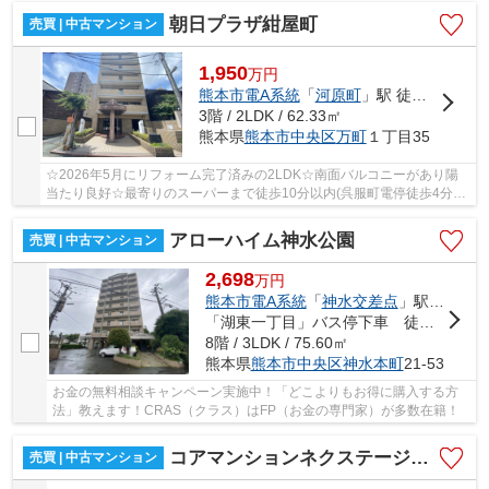
朝日プラザ紺屋町
売買 | 中古マンション
1,950
万
円
熊本市電A系統
「
河原町
」駅 徒歩4分
3階 / 2LDK / 62.33㎡
熊本県
熊本市中央区
万町
１丁目35
☆2026年5月にリフォーム完了済みの2LDK☆南面バルコニーがあり陽
当たり良好☆最寄りのスーパーまで徒歩10分以内(呉服町電停徒歩4分)☆
熊本市立五福小/藤園中学校区☆
アローハイム神水公園
売買 | 中古マンション
2,698
万
円
熊本市電A系統
「
神水交差点
」駅 徒歩3分
「湖東一丁目」バス停下車 徒歩4分
8階 / 3LDK / 75.60㎡
熊本県
熊本市中央区
神水本町
21-53
お金の無料相談キャンペーン実施中！「どこよりもお得に購入する方
法」教えます！CRAS（クラス）はFP（お金の専門家）が多数在籍！
コアマンションネクステージ下通
売買 | 中古マンション