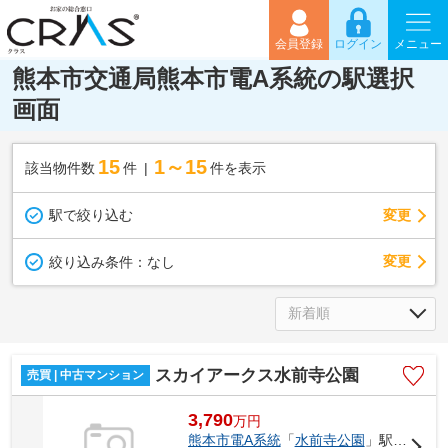
会員登録
ログイン
メニュー
熊本市交通局熊本市電A系統の駅選択
画面
15
1～15
該当物件数
件
件を表示
駅で絞り込む
変更
変更
絞り込み条件：
なし
スカイアークス水前寺公園
売買 | 中古マンション
3,790
万
円
熊本市電A系統
「
水前寺公園
」駅 徒歩2分