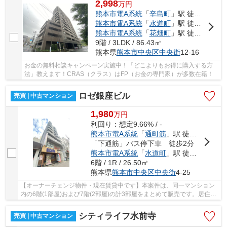
2,998
万
円
熊本市電A系統
「
辛島町
」駅 徒歩7分
熊本市電A系統
「
水道町
」駅 徒歩8分
熊本市電A系統
「
花畑町
」駅 徒歩8分
9階 / 3LDK / 86.43㎡
熊本県
熊本市中央区
中央街
12-16
お金の無料相談キャンペーン実施中！「どこよりもお得に購入する方
法」教えます！CRAS（クラス）はFP（お金の専門家）が多数在籍！
ロゼ銀座ビル
売買 | 中古マンション
1,980
万
円
利回り：想定9.66% / -
熊本市電A系統
「
通町筋
」駅 徒歩5分
「下通筋」バス停下車 徒歩2分
熊本市電A系統
「
水道町
」駅 徒歩7分
6階 / 1R / 26.50㎡
熊本県
熊本市中央区
中央街
4-25
【オーナーチェンジ物件・現在賃貸中です】本案件は、同一マンション
内の6階(1部屋)および7階(2部屋)の計3部屋をまとめて販売です。居住用
に限らず、事務所利用も可能なため、安定した...
シティライフ水前寺
売買 | 中古マンション