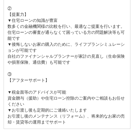
②
【提案力】
▼住宅ローンの知識が豊富
数多くの金融機関様の比較を行い、最適なご提案を行います。
住宅ローンの審査が通らなくて困っている方の問題解決等も可
能です
▼後悔しないお家の購入のために、ライフプランシミュレーシ
ョンが可能です
自社のファイナンシャルプランナーが家計の見直し（生命保険
や損害保険、通信費）も可能です
③
【アフターサポート】
▼税金面等のアドバイスが可能
資金贈与（援助）や住宅ローン控除のご案内やご相談もお任せ
ください
▼お引渡し後も定期的にご連絡いたします
お引渡し後のメンテナンス（リフォーム）、将来的なお家の売
却・賃貸等の運用までサポート