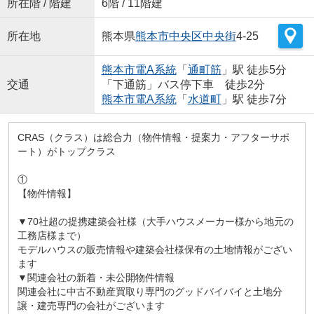
所在階 / 階建
6階 / 11階建
所在地
熊本県
熊本市中央区
中央街
4-25
熊本市電A系統
「
通町筋
」駅 徒歩5分
交通
「下通筋」バス停下車 徒歩2分
熊本市電A系統
「
水道町
」駅 徒歩7分
CRAS（クラス）は総合力（物件情報・提案力・アフターサポ
ート）がトップクラス
①
【物件情報】
▼70社超の提携建築会社様（大手ハウスメーカー様から地元の
工務店様まで）
モデルハウスの販売情報や建築会社様保有の土地情報がござい
ます
▼関連会社の新着・未公開物件情報
関連会社に中古不動産買取り専門のグッドバイバイと土地分
譲・建売専門の会社がございます