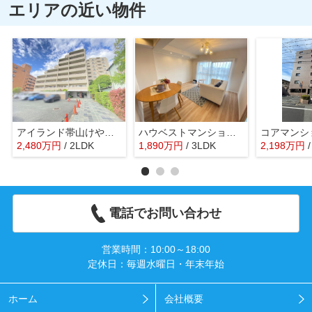
エリアの近い物件
アイランド帯山けやき通り
ハウベストマンション帯山3番館
コアマンシ
2,480
万
円
/ 2LDK
1,890
万
円
/ 3LDK
2,198
万
円
電話でお問い合わせ
営業時間：10:00～18:00
定休日：毎週水曜日・年末年始
ホーム
会社概要