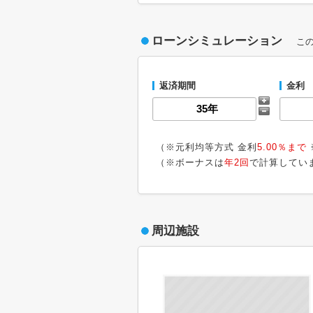
ローンシミュレーション
こ
返済期間
金利
（※元利均等方式 金利
5.00％まで
（※ボーナスは
年2回
で計算してい
周辺施設