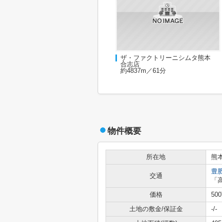
ザ・ファクトリーニシムタ熊本
合志店
約4837m／61分
物件概要
所在地
熊
豊
交通
「
価格
50
土地の敷金/保証金
-/-