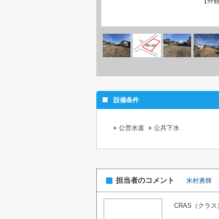
【外
設備条件
公営水道
公共下水
担当者のコメント
米村勇輝
CRAS（クラ