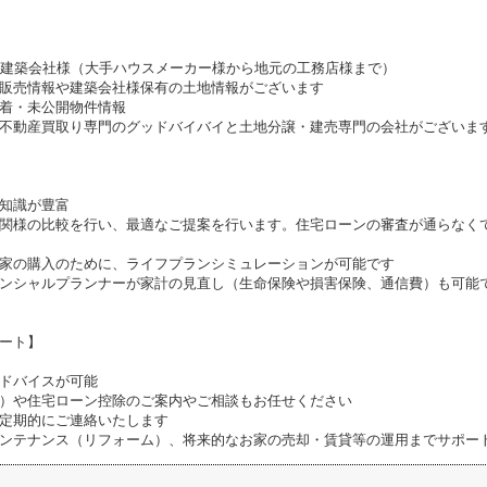
携建築会社様（大手ハウスメーカー様から地元の工務店様まで）
販売情報や建築会社様保有の土地情報がございます
着・未公開物件情報
不動産買取り専門のグッドバイバイと土地分譲・建売専門の会社がございま
知識が豊富
関様の比較を行い、最適なご提案を行います。住宅ローンの審査が通らなく
家の購入のために、ライフプランシミュレーションが可能です
ンシャルプランナーが家計の見直し（生命保険や損害保険、通信費）も可能
ート】
ドバイスが可能
）や住宅ローン控除のご案内やご相談もお任せください
定期的にご連絡いたします
ンテナンス（リフォーム）、将来的なお家の売却・賃貸等の運用までサポー