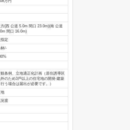
.08万円
方(西 公道 5.0m 間口 23.0m)(南 公道
.0m 間口 16.0m)
無指定
林/-
00%
景観条例、立地適正化計画（居住誘導区
域外のため3⼾以上の住宅地の開発‧建築
を⾏う場合は届出が必要です。）
更地
現況渡