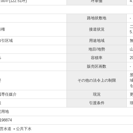
.00㎡(122.51坪)
坪単価
4
路地状敷地
-
二
有権
接道状況
5
線引区域
用途地域
地目/地勢
山
%
容積率
2
販売区画数
-
要
その他の法令上の制限
属専任媒介
現況
談
引渡条件
宅用地
198874
営水道
公共下水