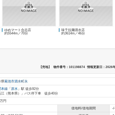
ゆめマート合志店
味千拉麺泗水店
約5544m／70分
約3614m／46分
【売地】
物件番号：101198874
情報更新日：2026年
本県
菊池市
泗水町永
肥本線
「
原水
」駅 徒歩92分
高江（熊本県）」バス停下車 徒歩40分
0万円
借地料/借地期間
-/