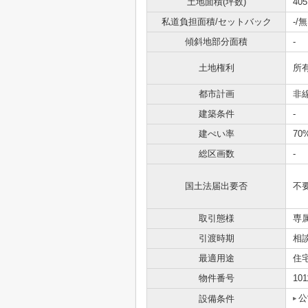
土地面積(坪数)
405
私道負担面積/セットバック
-/無
傾斜地部分面積
-
土地権利
所
都市計画
非
建築条件
-
建ぺい率
70
総区画数
-
国土法届出要否
不
取引態様
専
引渡時期
相
最適用途
住
物件番号
101
公
設備条件