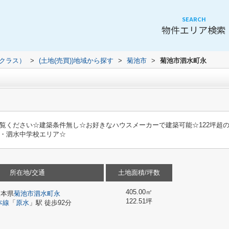
SEARCH
物件エリア検索
（クラス）
>
(土地(売買))地域から探す
>
菊池市
>
菊池市泗水町永
覧ください☆建築条件無し☆お好きなハウスメーカーで建築可能☆122坪超
校・泗水中学校エリア☆
所在地/交通
土地面積/坪数
405.00㎡
熊本県
菊池市
泗水町永
122.51坪
本線
「
原水
」駅 徒歩92分