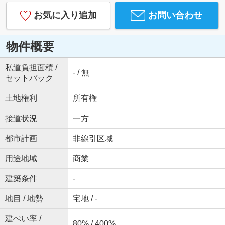
お気に入り追加
お問い合わせ
物件概要
私道負担面積 /
- / 無
セットバック
土地権利
所有権
接道状況
一方
都市計画
非線引区域
用途地域
商業
建築条件
-
地目 / 地勢
宅地 / -
建ぺい率 /
80% / 400%