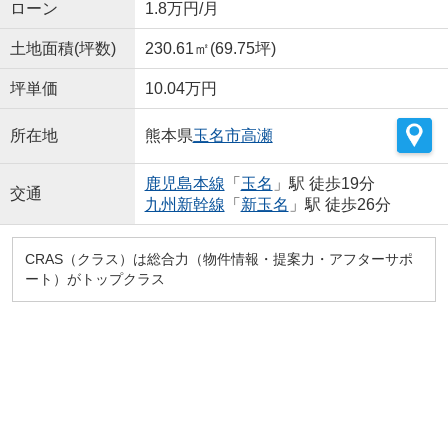
ローン
1.8万円/月
土地面積(坪数)
230.61㎡(69.75坪)
坪単価
10.04万円
所在地
熊本県
玉名市
高瀬
鹿児島本線
「
玉名
」駅 徒歩19分
交通
九州新幹線
「
新玉名
」駅 徒歩26分
CRAS（クラス）は総合力（物件情報・提案力・アフターサポ
ート）がトップクラス