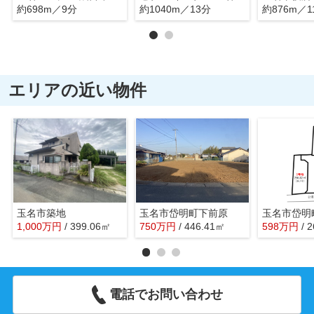
約698m／9分
約1040m／13分
約876m／1
エリアの近い物件
玉名市築地
玉名市岱明町下前原
玉名市岱明
1,000
万
円
/ 399.06㎡
750
万
円
/ 446.41㎡
598
万
円
/ 
電話でお問い合わせ