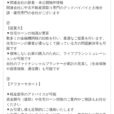
▼関連会社の新着・未公開物件情報
関連会社に中古不動産買取り専門のグッドバイバイと土地分
譲・建売専門の会社がございます
②
【提案力】
▼住宅ローンの知識が豊富
数多くの金融機関様の比較を行い、最適なご提案を行います。
住宅ローンの審査が通らなくて困っている方の問題解決等も可
能です
▼後悔しないお家の購入のために、ライフプランシミュレーシ
ョンが可能です
自社のファイナンシャルプランナーが家計の見直し（生命保険
や損害保険、通信費）も可能です
③
【アフターサポート】
▼税金面等のアドバイスが可能
資金贈与（援助）や住宅ローン控除のご案内やご相談もお任せ
ください
▼お引渡し後も定期的にご連絡いたします