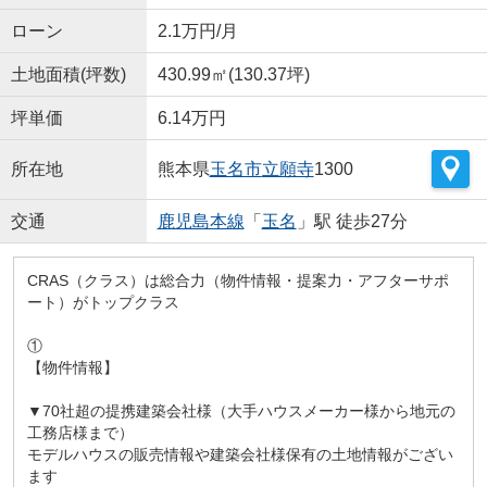
ローン
2.1万円/月
土地面積(坪数)
430.99㎡(130.37坪)
坪単価
6.14万円
所在地
熊本県
玉名市
立願寺
1300
交通
鹿児島本線
「
玉名
」駅 徒歩27分
CRAS（クラス）は総合力（物件情報・提案力・アフターサポ
ート）がトップクラス
①
【物件情報】
▼70社超の提携建築会社様（大手ハウスメーカー様から地元の
工務店様まで）
モデルハウスの販売情報や建築会社様保有の土地情報がござい
ます