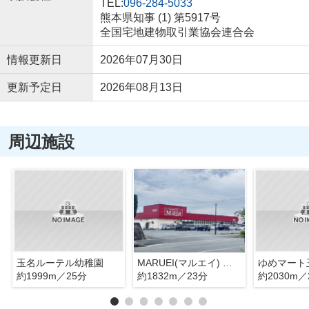
TEL:
096-284-5033
熊本県知事 (1) 第5917号
全国宅地建物取引業協会連合会
情報更新日
2026年07月30日
更新予定日
2026年08月13日
周辺施設
玉名ルーテル幼稚園
MARUEI(マルエイ) 築地店
ゆめマート
約1999m／25分
約1832m／23分
約2030m／