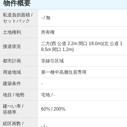
物件概要
私道負担面積 /
- / 無
セットバック
土地権利
所有権
二方(西 公道 2.2m 間口 18.0m)(北 公道 1
接道状況
8.5m 間口 1.2m)
都市計画
非線引区域
用途地域
第一種中高層住居専用
建築条件
-
地目 / 地勢
宅地 / -
建ぺい率 /
60% / 200%
容積率
総区画数 /
- / -