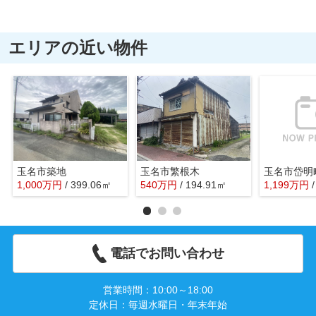
エリアの近い物件
玉名市築地
玉名市繁根木
玉名市岱明
1,000
万
円
/ 399.06㎡
540
万
円
/ 194.91㎡
1,199
万
円
電話でお問い合わせ
営業時間：10:00～18:00
定休日：毎週水曜日・年末年始