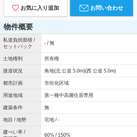
お気に入り追加
お問い合わせ
物件概要
私道負担面積 /
- / 無
セットバック
土地権利
所有権
接道状況
角地(北 公道 5.0m)(西 公道 5.0m)
都市計画
市街化区域
用途地域
第一種中高層住居専用
建築条件
無
地目 / 地勢
宅地 / -
建ぺい率 /
60% / 150%