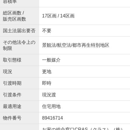
容積率
総区画数 /
17区画 / 14区画
販売区画数
国土法届出要否
不要
その他法令上の
景観法/航空法/都市再生特別地区
制限
取引態様
一般媒介
現況
更地
引渡時期
即時
引渡条件
現況渡
最適用途
住宅用地
物件番号
89416714
お家の総合窓口CRAS（クラス）（株）