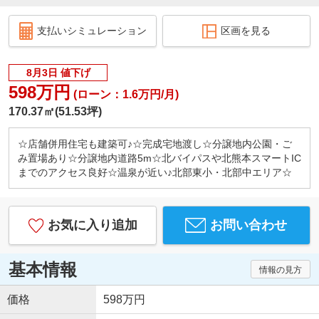
支払いシミュレーション
区画を見る
8月3日 値下げ
598万円
(ローン：1.6万円/月)
170.37㎡(51.53坪)
☆店舗併用住宅も建築可♪☆完成宅地渡し☆分譲地内公園・ご
み置場あり☆分譲地内道路5m☆北バイパスや北熊本スマートIC
までのアクセス良好☆温泉が近い♪北部東小・北部中エリア☆
お気に入り追加
お問い合わせ
基本情報
情報の見方
価格
598万円