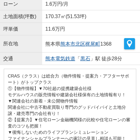
ローン
1.6万円/月
土地面積(坪数)
170.37㎡(51.53坪)
坪単価
11.6万円
所在地
熊本県
熊本市北区
梶尾町
1368
交通
熊本電気鉄道
「
黒石
」駅 徒歩28分
CRAS（クラス）は総合力（物件情報・提案力・アフターサポ
ート）がトップクラス
①【物件情報】▼70社超の提携建築会社様
モデルハウスの販売情報や建築会社様保有の土地情報有り！
▼関連会社の新着・未公開物件情報
関連会社に中古不動産買取り専門のグッドバイバイと土地分
譲・建売専門の会社有り！
②【提案力】▼住宅ローン金融機関様の比較や住宅ローンの審
査のコツも把握！
▼後悔しないためのライフプランシミュレーション
ファイナンシャルプランナーへの家計の見直し相談も可能！