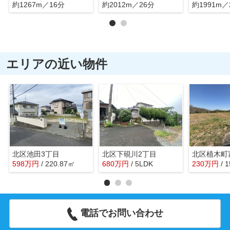
約1267m／16分
約2012m／26分
約1991m／
エリアの近い物件
北区池田3丁目
北区下硯川2丁目
北区植木町
598
万
円
/ 220.87㎡
680
万
円
/ 5LDK
230
万
円
/ 
電話でお問い合わせ