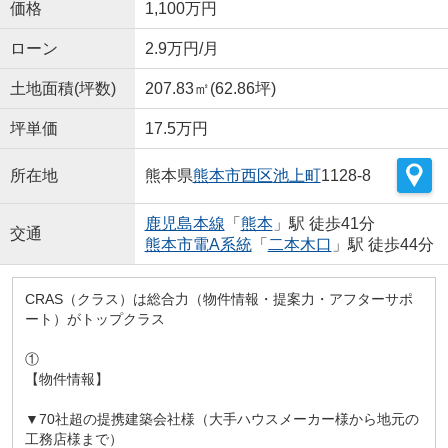
価格
1,100万円
ローン
2.9万円/月
土地面積(坪数)
207.83㎡(62.86坪)
坪単価
17.5万円
所在地
熊本県
熊本市西区
池上町
1128-8
鹿児島本線
「
熊本
」駅 徒歩41分
交通
熊本市電A系統
「
二本木口
」駅 徒歩44分
CRAS（クラス）は総合力（物件情報・提案力・アフターサポ
ート）がトップクラス
①
【物件情報】
▼70社超の提携建築会社様（大手ハウスメーカー様から地元の
工務店様まで）