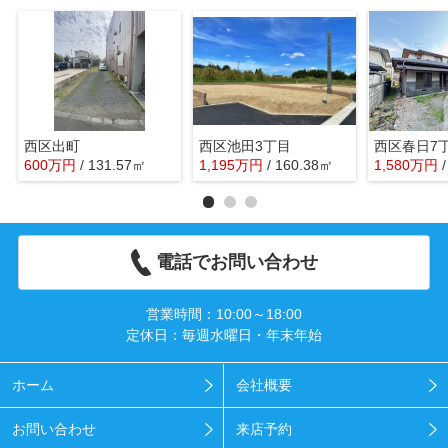
西区出町
西区池田3丁目
西区春日7
600
万
円
/ 131.57㎡
1,195
万
円
/ 160.38㎡
1,580
万
円
電話でお問い合わせ
営業時間：10:00～18:00
定休日：毎週水曜日・年末年始
ホーム
会社概要
お問い合わせ
来店予約