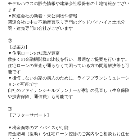
モデルハウスの販売情報や建築会社様保有の土地情報がござい
ます
▼関連会社の新着・未公開物件情報
関連会社に中古不動産買取り専門のグッドバイバイと土地分
譲・建売専門の会社がございます
②
【提案力】
▼住宅ローンの知識が豊富
数多くの金融機関様の比較を行い、最適なご提案を行います。
住宅ローンの審査が通らなくて困っている方の問題解決等も可
能です
▼後悔しないお家の購入のために、ライフプランシミュレーシ
ョンが可能です
自社のファイナンシャルプランナーが家計の見直し（生命保険
や損害保険、通信費）も可能です
③
【アフターサポート】
▼税金面等のアドバイスが可能
資金贈与（援助）や住宅ローン控除のご案内やご相談もお任せ