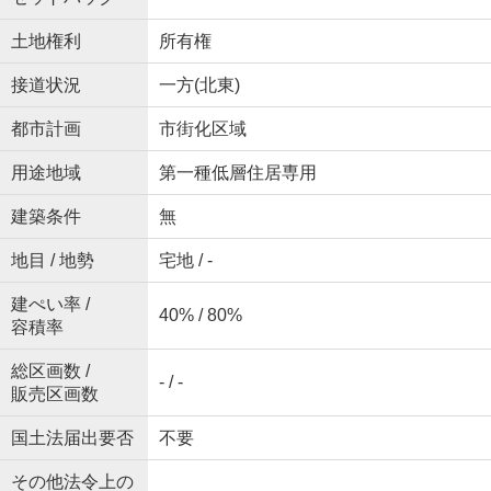
土地権利
所有権
接道状況
一方(北東)
都市計画
市街化区域
用途地域
第一種低層住居専用
建築条件
無
地目 / 地勢
宅地 / -
建ぺい率 /
40% / 80%
容積率
総区画数 /
- / -
販売区画数
国土法届出要否
不要
その他法令上の