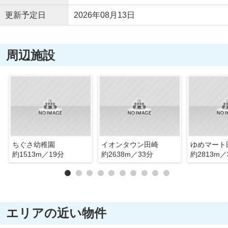
更新予定日
2026年08月13日
周辺施設
ちぐさ幼稚園
イオンタウン田崎
ゆめマート
約1513m／19分
約2638m／33分
約2813m／
エリアの近い物件