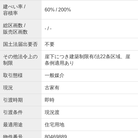
建ぺい率 /
60% / 200%
容積率
総区画数 /
- / -
販売区画数
国土法届出要否
不要
その他法令上の
崖下につき建築制限有/法22条区域、崖
制限
条例適用あり
取引態様
一般媒介
現況
古家有
引渡時期
即時
引渡条件
現況渡
最適用途
住宅用地
物件番号
80469889