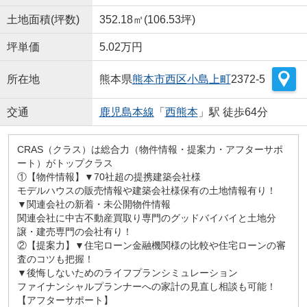
土地面積(坪数)
352.18㎡(106.53坪)
坪単価
5.02万円
所在地
熊本県
熊本市西区
小島上町
2372-5
交通
鹿児島本線
「
西熊本
」駅 徒歩64分
CRAS（クラス）は総合力（物件情報・提案力・アフターサポ
ート）がトップクラス
①【物件情報】▼70社超の提携建築会社様
モデルハウスの販売情報や建築会社様保有の土地情報有り！
▼関連会社の新着・未公開物件情報
関連会社に中古不動産買取り専門のグッドバイバイと土地分
譲・建売専門の会社有り！
②【提案力】▼住宅ローン金融機関様の比較や住宅ローンの審
査のコツも把握！
▼後悔しないためのライフプランシミュレーション
ファイナンシャルプランナーへの家計の見直し相談も可能！
【アフターサポート】