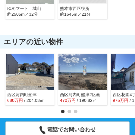
ゆめマート 城山
熊本市西区役所
約2505m／32分
約1645m／21分
エリアの近い物件
西区河内町船津
西区河内町船津2区画
西区花園4
680
万
円
/ 204.03㎡
470
万
円
/ 190.82㎡
975
万
円
/ 
電話でお問い合わせ