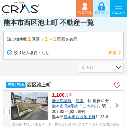
会員登録
ログイン
メニュー
熊本市西区池上町 不動産一覧
1
1～1
該当物件数
区画
区画を表示
変更
絞り込み条件：
なし
西区池上町
売買 | 売地
1,100
万
円
鹿児島本線
「
熊本
」駅 徒歩41分
熊本市電A系統
「
二本木口
」駅 徒歩44分
207.83㎡(62.86坪)
熊本県
熊本市西区
池上町
1128-8
建築条件なし♪住宅メーカー様のご紹介もできます！お好きな建築会社