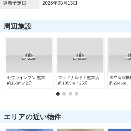
更新予定日
2026年08月13日
周辺施設
セブンイレブン 熊本島崎3丁目店
マクドナルド上熊本店
約160m／2分
約1959m／25分
約2046m／
エリアの近い物件