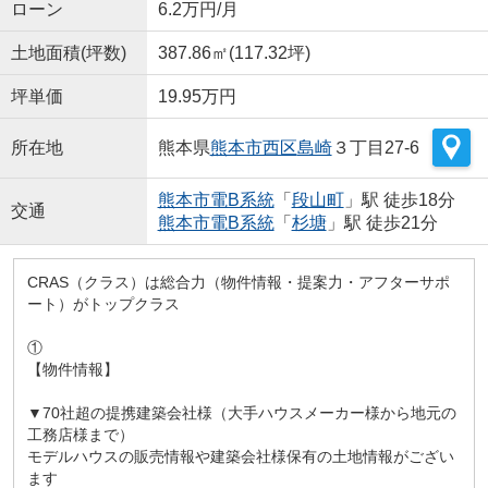
ローン
6.2万円/月
土地面積(坪数)
387.86㎡(117.32坪)
坪単価
19.95万円
所在地
熊本県
熊本市西区
島崎
３丁目27-6
熊本市電B系統
「
段山町
」駅 徒歩18分
交通
熊本市電B系統
「
杉塘
」駅 徒歩21分
CRAS（クラス）は総合力（物件情報・提案力・アフターサポ
ート）がトップクラス
①
【物件情報】
▼70社超の提携建築会社様（大手ハウスメーカー様から地元の
工務店様まで）
モデルハウスの販売情報や建築会社様保有の土地情報がござい
ます