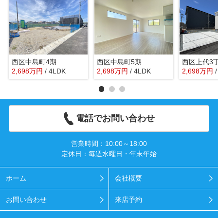
西区中島町4期
西区中島町5期
西区上代3
2,698
万
円
/ 4LDK
2,698
万
円
/ 4LDK
2,698
万
円
電話でお問い合わせ
営業時間：10:00～18:00
定休日：毎週水曜日・年末年始
ホーム
会社概要
お問い合わせ
来店予約