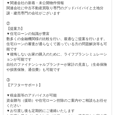
▼関連会社の新着・未公開物件情報
関連会社に中古不動産買取り専門のグッドバイバイと土地分
譲・建売専門の会社がございます
②
【提案力】
▼住宅ローンの知識が豊富
数多くの金融機関様の比較を行い、最適なご提案を行います。
住宅ローンの審査が通らなくて困っている方の問題解決等も可
能です
▼後悔しないお家の購入のために、ライフプランシミュレーシ
ョンが可能です
自社のファイナンシャルプランナーが家計の見直し（生命保険
や損害保険、通信費）も可能です
③
【アフターサポート】
▼税金面等のアドバイスが可能
資金贈与（援助）や住宅ローン控除のご案内やご相談もお任せ
ください
▼お引渡し後も定期的にご連絡いたします