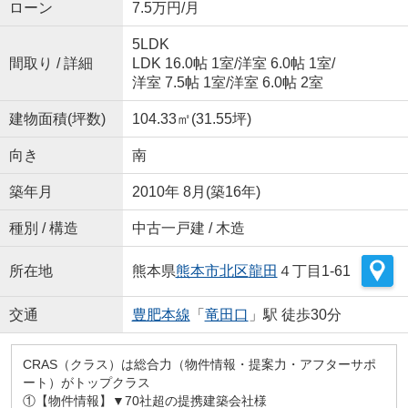
ローン
7.5万円/月
5LDK
間取り / 詳細
LDK 16.0帖 1室
/
洋室 6.0帖 1室
/
洋室 7.5帖 1室
/
洋室 6.0帖 2室
建物面積(坪数)
104.33㎡(31.55坪)
向き
南
築年月
2010年 8月(築16年)
種別 / 構造
中古一戸建 / 木造
所在地
熊本県
熊本市北区
龍田
４丁目1-61
交通
豊肥本線
「
竜田口
」駅 徒歩30分
CRAS（クラス）は総合力（物件情報・提案力・アフターサポ
ート）がトップクラス
①【物件情報】▼70社超の提携建築会社様