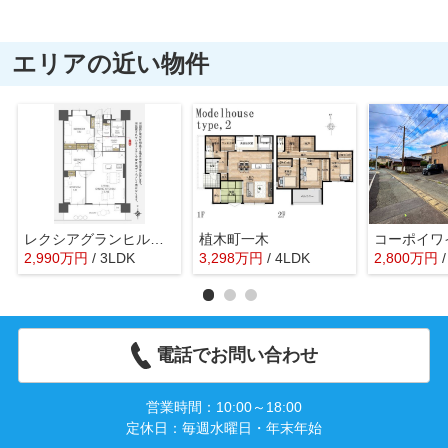
エリアの近い物件
レクシアグランヒルズ楠中央通り
植木町一木
コーポイワ
2,990
万
円
/ 3LDK
3,298
万
円
/ 4LDK
2,800
万
円
/
電話でお問い合わせ
営業時間：10:00～18:00
定休日：毎週水曜日・年末年始