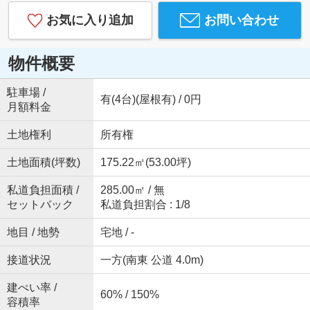
お気に入り追加
お問い合わせ
物件概要
駐車場 /
有(4台)(屋根有) / 0円
月額料金
土地権利
所有権
土地面積(坪数)
175.22㎡(53.00坪)
私道負担面積 /
285.00㎡ / 無
セットバック
私道負担割合 : 1/8
地目 / 地勢
宅地 / -
接道状況
一方(南東 公道 4.0m)
建ぺい率 /
60% / 150%
容積率