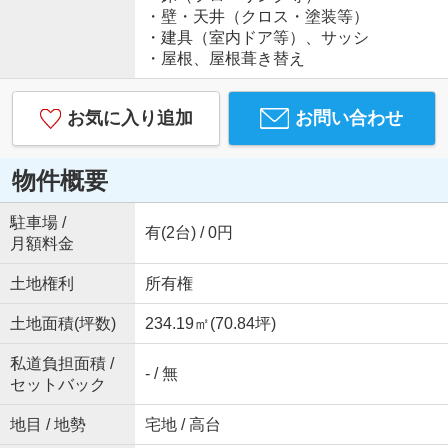
・壁・天井（クロス・塗装等）
・建具（室内ドア等）、サッシ
・屋根、屋根葺き替え
お気に入り追加
お問い合わせ
物件概要
駐車場 /
有(2台) / 0円
月額料金
土地権利
所有権
土地面積(坪数)
234.19㎡(70.84坪)
私道負担面積 /
- / 無
セットバック
地目 / 地勢
宅地 / 高台