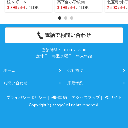
植木町一木
高平台小学校南
北区弓削5
3,298
万
円
/ 4LDK
3,198
万
円
/ 4LDK
2,500
万
円
電話でお問い合わせ
営業時間：10:00～18:00
定休日：毎週水曜日・年末年始
ホーム
会社概要
お問い合わせ
来店予約
プライバシーポリシー
利用規約
アクセスマップ
PCサイト
Copyright(c) shogo/ All rights reserved.