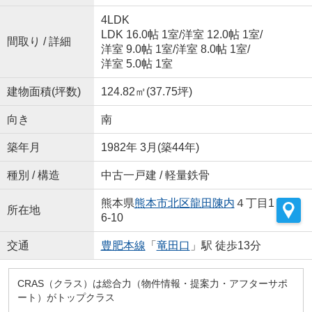
4LDK
LDK 16.0帖 1室
/
洋室 12.0帖 1室
/
間取り / 詳細
洋室 9.0帖 1室
/
洋室 8.0帖 1室
/
洋室 5.0帖 1室
建物面積(坪数)
124.82㎡(37.75坪)
向き
南
築年月
1982年 3月(築44年)
種別 / 構造
中古一戸建 / 軽量鉄骨
熊本県
熊本市北区
龍田陳内
４丁目1
所在地
6-10
交通
豊肥本線
「
竜田口
」駅 徒歩13分
CRAS（クラス）は総合力（物件情報・提案力・アフターサポ
ート）がトップクラス