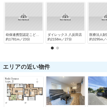
幼保連携型認定こども園 おぜきこども園
ダイレックス 八反田店
約1781m／23分
約2158m／27分
約3295m／
エリアの近い物件