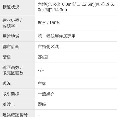
角地(北 公道 6.0m 間口 12.6m)(東 公道 6.
接道状況
0m 間口 14.3m)
建ぺい率 /
60% / 150%
容積率
用途地域
第一種低層住居専用
都市計画
市街化区域
階建
2階建
総区画数 /
- / -
販売区画数
現況
空家
取引態様
一般媒介
引渡し
即時
建築確認番号
-