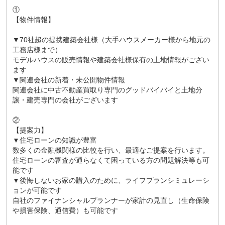
①
【物件情報】
▼70社超の提携建築会社様（大手ハウスメーカー様から地元の
工務店様まで）
モデルハウスの販売情報や建築会社様保有の土地情報がござい
ます
▼関連会社の新着・未公開物件情報
関連会社に中古不動産買取り専門のグッドバイバイと土地分
譲・建売専門の会社がございます
②
【提案力】
▼住宅ローンの知識が豊富
数多くの金融機関様の比較を行い、最適なご提案を行います。
住宅ローンの審査が通らなくて困っている方の問題解決等も可
能です
▼後悔しないお家の購入のために、ライフプランシミュレーシ
ョンが可能です
自社のファイナンシャルプランナーが家計の見直し（生命保険
や損害保険、通信費）も可能です