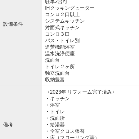
駐車2台可
IHクッキングヒーター
コンロ２口以上
システムキッチン
設備条件
対面式キッチン
コンロ３口
バス・トイレ別
追焚機能浴室
温水洗浄便座
洗面台
トイレ２ヶ所
独立洗面台
収納豊富
〈2023年 リフォーム完了済み〉
・キッチン
・浴室
・トイレ
・洗面所
備考
・給湯器
・全室クロス張替
・床（フローリング等）