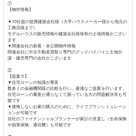
①
【物件情報】
▼70社超の提携建築会社様（大手ハウスメーカー様から地元の
工務店様まで）
モデルハウスの販売情報や建築会社様保有の土地情報がござい
ます
▼関連会社の新着・未公開物件情報
関連会社に中古不動産買取り専門のグッドバイバイと土地分
譲・建売専門の会社がございます
②
【提案力】
▼住宅ローンの知識が豊富
数多くの金融機関様の比較を行い、最適なご提案を行います。
住宅ローンの審査が通らなくて困っている方の問題解決等も可
能です
▼後悔しないお家の購入のために、ライフプランシミュレーシ
ョンが可能です
自社のファイナンシャルプランナーが家計の見直し（生命保険
や損害保険、通信費）も可能です