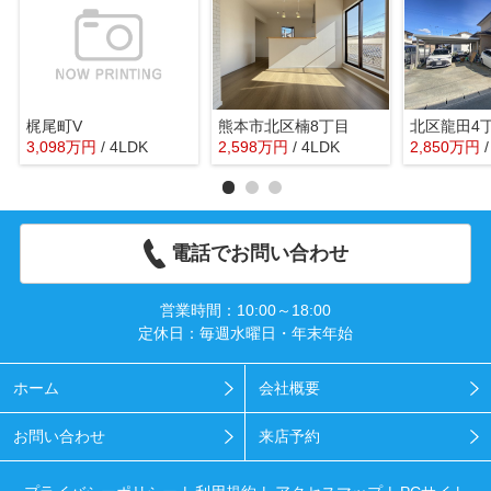
梶尾町V
熊本市北区楠8丁目
北区龍田4
3,098
万
円
/ 4LDK
2,598
万
円
/ 4LDK
2,850
万
円
電話でお問い合わせ
営業時間：10:00～18:00
定休日：毎週水曜日・年末年始
ホーム
会社概要
お問い合わせ
来店予約