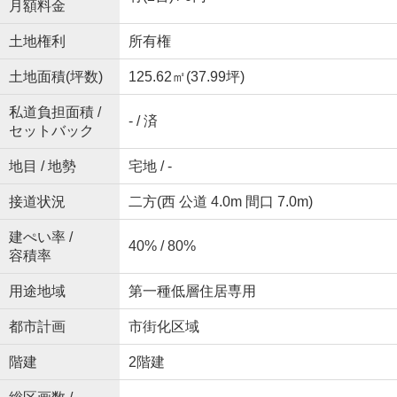
月額料金
土地権利
所有権
土地面積(坪数)
125.62㎡(37.99坪)
私道負担面積 /
- / 済
セットバック
地目 / 地勢
宅地 / -
接道状況
二方(西 公道 4.0m 間口 7.0m)
建ぺい率 /
40% / 80%
容積率
用途地域
第一種低層住居専用
都市計画
市街化区域
階建
2階建