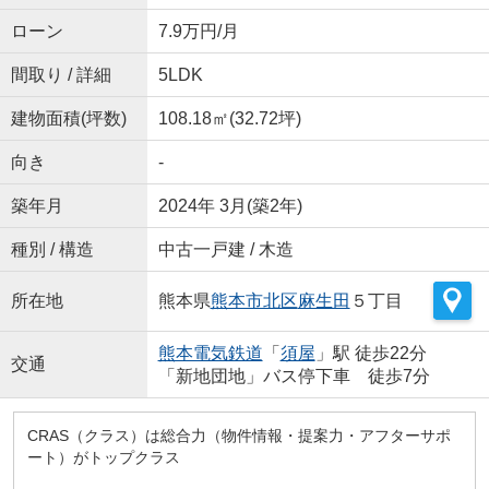
ローン
7.9万円/月
間取り / 詳細
5LDK
建物面積(坪数)
108.18㎡(32.72坪)
向き
-
築年月
2024年 3月(築2年)
種別 / 構造
中古一戸建 / 木造
所在地
熊本県
熊本市北区
麻生田
５丁目
熊本電気鉄道
「
須屋
」駅 徒歩22分
交通
「新地団地」バス停下車 徒歩7分
CRAS（クラス）は総合力（物件情報・提案力・アフターサポ
ート）がトップクラス