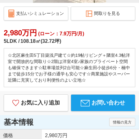
支払いシミュレーション
間取りを見る
2,980万円
(ローン：7.9万円/月)
5LDK
108.18㎡(32.72坪)
☆北区麻生田5丁目築浅戸建て☆約19帖リビング＋隣室4.3帖洋
室で開放的な間取り☆2階は洋室4室♪家族のプライベート空間
も確保できます☆駐車場並列2台可能☆麻生田小徒歩6分・楠中
まで徒歩15分でお子様の通学も安心です☆商業施設やスーパー
近隣に充実しており利便性のよい立地☆
お気に入り追加
お問い合わせ
基本情報
情報の見方
価格
2,980万円