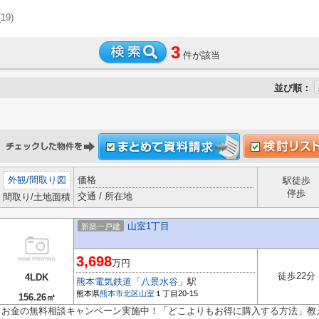
(19)
3
件が該当
並び順：
外観
/
間取り図
価格
駅徒歩
停歩
交通 / 所在地
間取り/土地面積
山室1丁目
新築一戸建
3,698
万円
徒歩22分
4LDK
熊本電気鉄道
「
八景水谷
」駅
熊本県
熊本市北区
山室
１丁目20-15
156.26㎡
お金の無料相談キャンペーン実施中！「どこよりもお得に購入する方法」教え