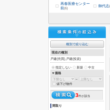
再春医療センター
御代志
前
(6)
種別で絞り込む
現在の種別
戸建(売買),戸建(投資)
指定しない
新築
中古
▼価格
～
値下げ物件
3
件が該当
間取り