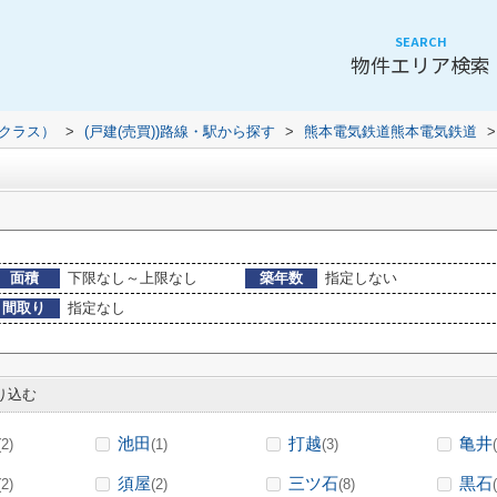
SEARCH
物件エリア検索
（クラス）
>
(戸建(売買))路線・駅から探す
>
熊本電気鉄道熊本電気鉄道
>
面積
下限なし～上限なし
築年数
指定しない
間取り
指定なし
り込む
池田
打越
亀井
(2)
(1)
(3)
須屋
三ツ石
黒石
(2)
(2)
(8)