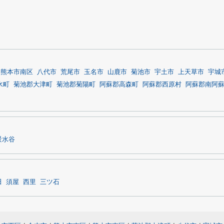
熊本市南区
八代市
荒尾市
玉名市
山鹿市
菊池市
宇土市
上天草市
宇城
水町
菊池郡大津町
菊池郡菊陽町
阿蘇郡高森町
阿蘇郡西原村
阿蘇郡南阿
景水谷
田
須屋
西里
三ツ石