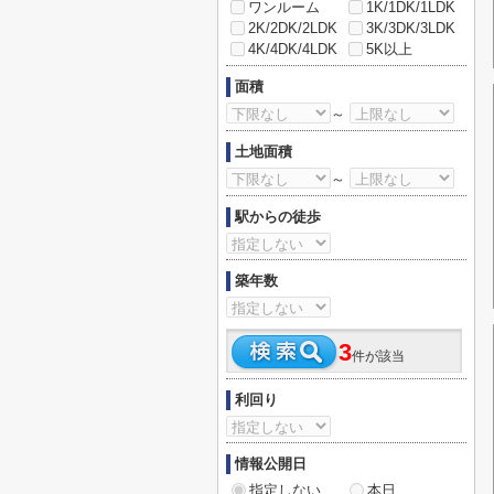
ワンルーム
1K/1DK/1LDK
2K/2DK/2LDK
3K/3DK/3LDK
4K/4DK/4LDK
5K以上
面積
～
土地面積
～
駅からの徒歩
築年数
3
件が該当
利回り
情報公開日
指定しない
本日