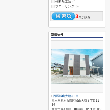
外断熱工法
(-)
フローリング
(-)
3
件が該当
新着物件
西区城山大塘3丁目
熊本県熊本市西区城山大塘３丁目11-
14
熊本市電A系統「田崎橋」駅 徒歩50分