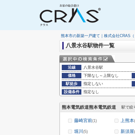
熊本市の新築一戸建て｜株式会社CRAS
八景水谷駅物件一覧
沿線
八景水谷駅
価格
下限なし～上限なし
駅徒歩
指定しない
設備条件
指定なし
熊本電気鉄道熊本電気鉄道
駅で絞
藤崎宮前
上熊本
(1)
堀川
新須屋
(5)