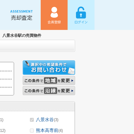
ASSESSMENT
売却査定
会員登録
ログイン
八景水谷駅の売買物件
八景水谷
(1)
(3)
熊本高専前
(12)
(4)