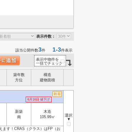
表示件数：
3
1-3
該当公開件数
件
件表示
表示中物件を
一括でチェック
築年数
構造
方位
建物面積
6月16日 値下げ
新築
木造
選択
南
105.99㎡
▼
ます！CRAS（クラス）はFP（お