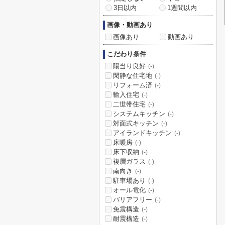
3日以内
1週間以内
画像・動画あり
画像あり
動画あり
こだわり条件
陽当り良好
(-)
閑静な住宅地
(-)
リフォーム済
(-)
輸入住宅
(-)
二世帯住宅
(-)
システムキッチン
(-)
対面式キッチン
(-)
アイランドキッチン
(-)
床暖房
(-)
床下収納
(-)
複層ガラス
(-)
南向き
(-)
駐車場あり
(-)
オール電化
(-)
バリアフリー
(-)
免震構造
(-)
耐震構造
(-)