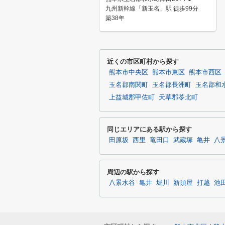
九州新幹線「新玉名」駅 徒歩99分
築38年
近くの市区町村から探す
熊本市中央区
熊本市東区
熊本市西区
玉名郡南関町
玉名郡長洲町
玉名郡和
上益城郡甲佐町
天草郡苓北町
同じエリアにある駅から探す
田原坂
西里
竜田口
武蔵塚
亀井
八
周辺の駅から探す
八景水谷
亀井
堀川
新須屋
打越
池